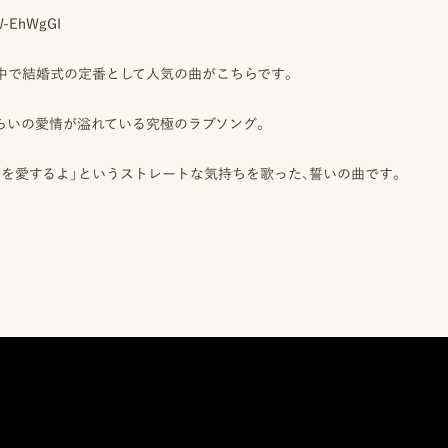
uW-EhWgGI
中で結婚式の定番として人気の曲がこちらです。
らいの愛情が溢れている究極のラブソング。
君を愛するよ」というストレートな気持ちを歌った、誓いの曲です。