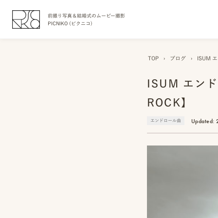
前撮り写真＆結婚式のムービー撮影
PICNIKO (ピクニコ)
TOP
›
ブログ
›
ISUM 
ISUM エン
ROCK】
Updated:
エンドロール曲