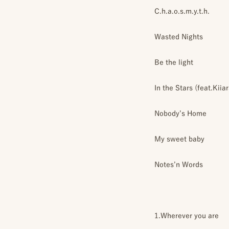
C.h.a.o.s.m.y.t.h.
Wasted Nights
MENU
Be the light
ON
IN
IN
LOCATION
VENUE
STUDIO
In the Stars (feat.Kiiar
ロケーション前撮り
結婚式/披露宴の撮影
スタジオ前撮り（フォトのみ）
MACIRO
結婚式/披露宴フォト
suresnes
ロケーション前撮り
結婚式/披露宴の撮影
Nobody’s Home
BAOI
エンドロールムービー
FOR
FAMILY
ロケーション前撮り
結婚式/披露宴のムービー
My sweet baby
NN
ドキュメンタリー動画
家族の記念写真
iliy
ロケーション前撮り
SOOYE
わんこと家族の記念写真
LIFESTYLE
Notes’n Words
wanoneclip
スナップ撮影
NIRA
1.Wherever you are