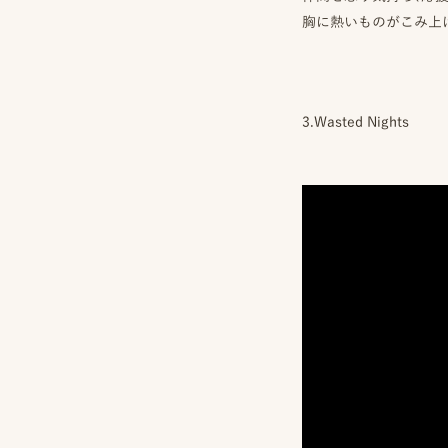
談
胸に熱いものがこみ上
お
問
い
合
わ
3.Wasted Nights
せ/
お
申
し
込
み
YOUTUBE
INSTAGRAM