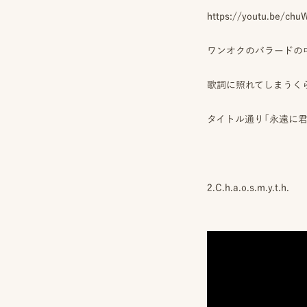
https://youtu.be/ch
撮
ピ
プ
影
ク
ロ
ワンオクのバラードの
事
ニ
モ
例
コ
ー
に
シ
歌詞に照れてしまうく
ス
つ
ョ
タ
い
ン
イ
タイトル通り「永遠に
て
動
ル
画
を
オ
制
探
フ
作
す
ィ
ス
ピ
ブ
2.C.h.a.o.s.m.y.t.h.
&
ク
ロ
ア
ニ
グ
ク
コ
セ
ア
ス
カ
デ
ス
ミ
タ
ー
ッ
フ