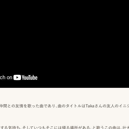
が仲間との友情を歌った曲であり、曲のタイトルはTakaさんの友人のイ
援する気持ち、そしていつもそこには帰る場所がある、と歌うこの曲は、壮