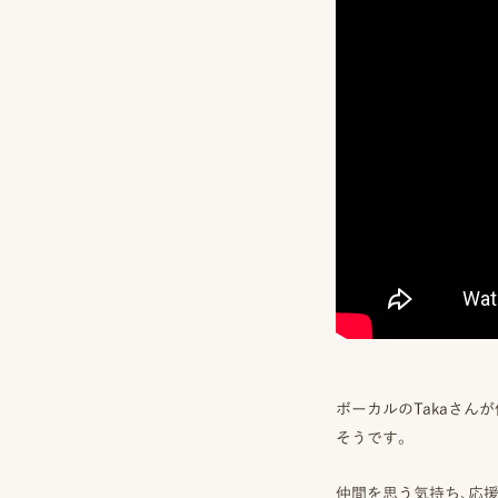
一
覧
オ
よ
ン
く
ラ
あ
イ
る
ン
質
見
問
積
も
り
LINE
ト
ボーカルのTakaさん
ー
そうです。
ク
で
相
仲間を思う気持ち、応