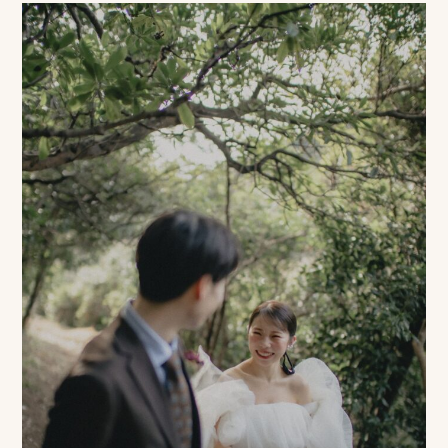
ピ
ク
ニ
コ
に
つ
い
て
オ
フ
ィ