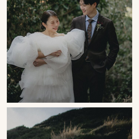
プ
ロ
モ
ー
シ
ョ
ン
動
画
制
作