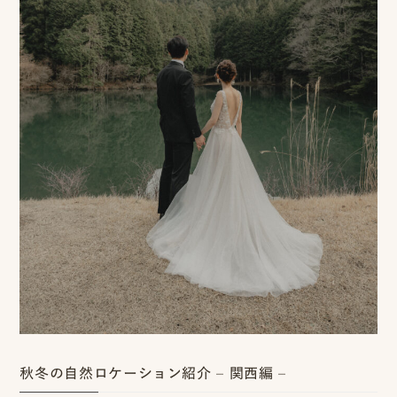
ロケーション前撮り
結
MACIRO
婚
ロケーション前撮り
BAOI
式
ロケーション前撮り
NN
当
ロケーション前撮り
SOOYE
日
スタジオ前撮り（フォトのみ）
の
suresnes
撮
影
結婚式/披露宴の撮影
日
結婚式/披露宴フォト
常
結婚式/披露宴の撮影
エンドロールムービー
の
結婚式/披露宴のムービー
ドキュメンタリー動画
ス
秋冬の自然ロケーション紹介 – 関西編 –
ナ