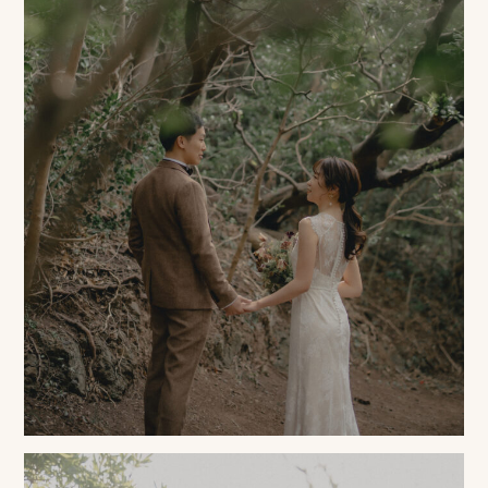
み
よ
く
あ
る
質
問
YOUTUBE
INSTAGRAM