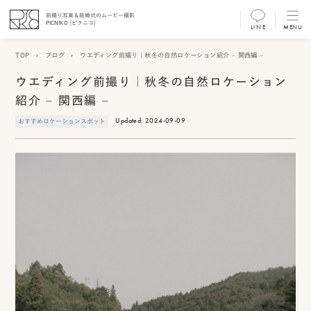
前撮り写真＆結婚式のムービー撮影
PICNIKO (ピクニコ)
LINE
MENU
MENU
TOP
›
ブログ
›
ウエディング前撮り｜秋冬の自然ロケーション紹介 – 関西編 –
前
ウエディング前撮り｜秋冬の自然ロケーション
撮
紹介 – 関西編 –
り
Updated:
2024-09-09
おすすめロケーションスポット
フ
ォ
ト/
ム
ー
ビ
ー