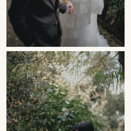
ス
&
ア
ク
セ
ス
ス
タ
ッ
フ
一
覧