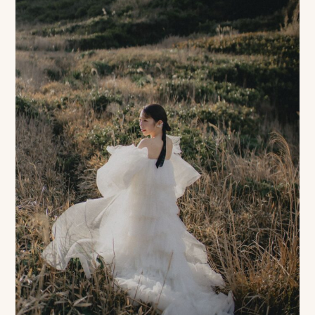
ピ
ク
ニ
コ
ア
カ
デ
ミ
ー
オ