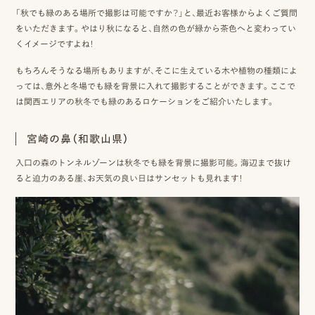
「秋でも緑のある場所で撮影は可能ですか？」と、最近お客様からよくご質問
ッ
をいただきます。やはり秋になると、自然の色が緑から茶色へと変わってい
くイメージですよね！
プ
もちろんそうなる場所もありますが、そこに生えている木や植物の種類によ
撮
っては、意外と冬場でも緑を背景に入れて撮影することができます。ここで
影
は関西エリアの秋冬でも緑のあるロケーションをご紹介いたします。
スナップ撮影
家
NIRA
宮崎の鼻（和歌山県）
族
入口の森のトンネルゾーンは秋冬でも緑を背景に撮影可能。海辺まで抜け
写
ると迫力のある崖、お天気の良い日はサンセットも見れます！
真
家族の記念写真
iliy
わんこと家族の記念写真
wanoneclip
撮
影