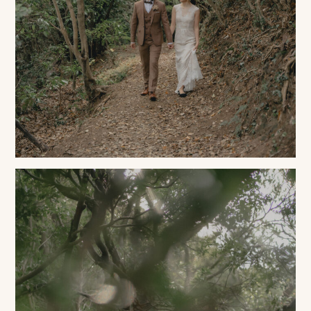
相
談
お
問
い
合
わ
せ/
お
申
し
込