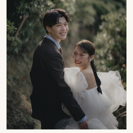
事
例
ス
タ
イ
ル
を
探
す
ブ
ロ
グ