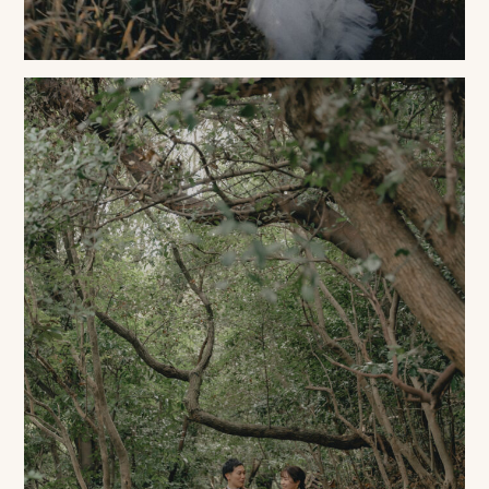
ン
ラ
イ
ン
見
積
も
り
LINE
ト
ー
ク
で