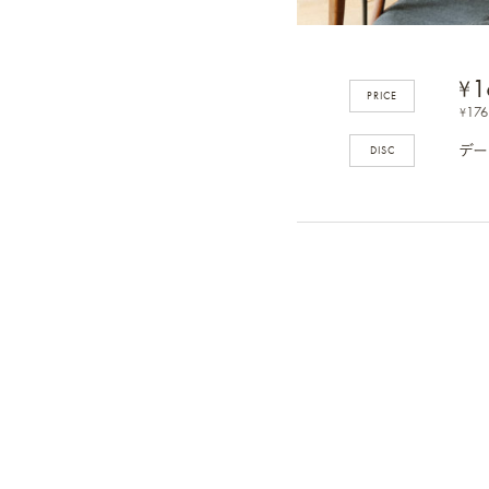
1
¥
PRICE
176
¥
DISC
デー