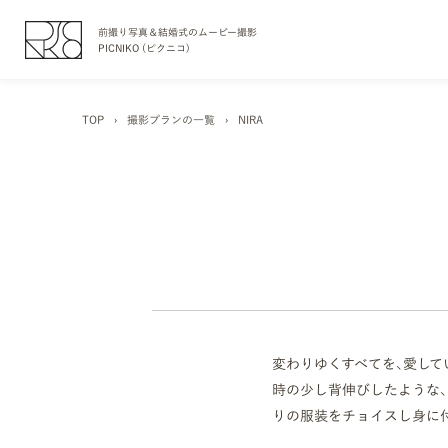
前撮り写真＆結婚式のムービー撮影
PICNIKO (ピクニコ)
TOP
›
撮影プランの一覧
›
NIRA
変わりゆくすべてを、愛して
時の少し背伸びしたような、
りの服装をチョイスし身に