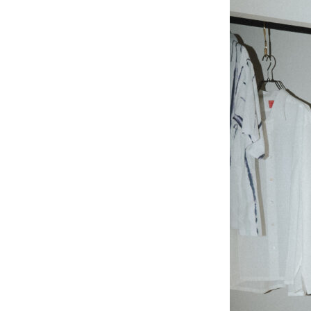
撮
ピ
プ
影
ク
ロ
事
ニ
モ
例
コ
ー
に
シ
ス
つ
ョ
タ
い
ン
イ
て
動
ル
画
を
オ
制
探
フ
作
す
ィ
ス
ピ
ブ
&
ク
ロ
ア
ニ
グ
ク
コ
セ
ア
ス
カ
デ
ス
ミ
タ
ー
ッ
フ