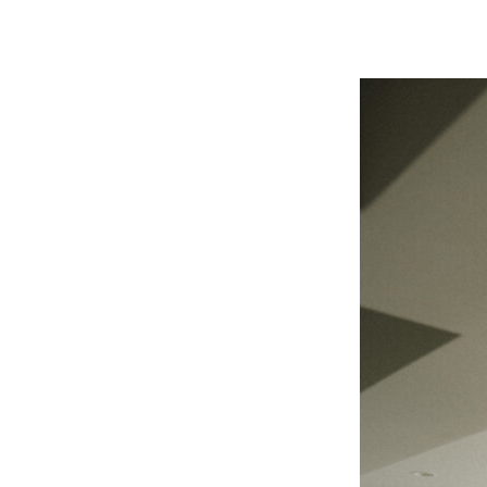
談
お
問
い
合
わ
せ/
お
申
し
込
み
YOUTUBE
INSTAGRAM