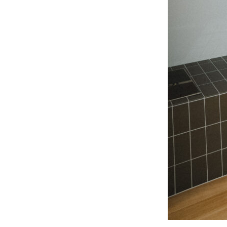
一
覧
オ
よ
ン
く
ラ
あ
イ
る
ン
質
見
問
積
も
り
LINE
ト
ー
ク
で
相