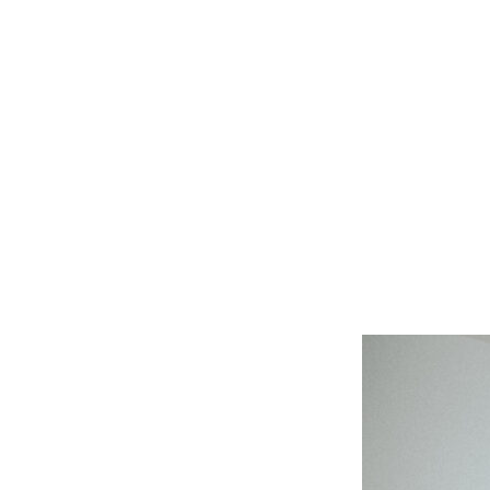
MENU
ON
IN
IN
LOCATION
VENUE
STUDIO
ロケーション前撮り
結婚式/披露宴の撮影
スタジオ前撮り（フォトのみ）
MACIRO
結婚式/披露宴フォト
suresnes
ロケーション前撮り
結婚式/披露宴の撮影
BAOI
エンドロールムービー
FOR
FAMILY
ロケーション前撮り
結婚式/披露宴のムービー
NN
ドキュメンタリー動画
家族の記念写真
iliy
ロケーション前撮り
SOOYE
わんこと家族の記念写真
LIFESTYLE
wanoneclip
スナップ撮影
NIRA