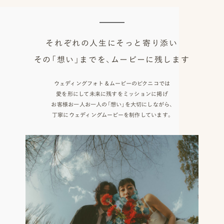
ッ
プ
それぞれの人生にそっと寄り添い
撮
その「想い」までを、ムービーに残します
影
ウェディングフォト＆ムービーのピクニコでは
スナップ撮影
家
NIRA
愛を形にして未来に残すをミッションに掲げ
お客様お一人お一人の「想い」を大切にしながら、
族
丁寧にウェディングムービーを制作しています。
写
真
家族の記念写真
iliy
わんこと家族の記念写真
wanoneclip
撮
影