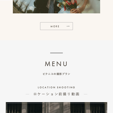
事
例
ス
MORE
タ
イ
ル
を
MENU
探
ピクニコの撮影プラン
す
ブ
LOCATION SHOOTING
ロケーション前撮り動画
ロ
グ