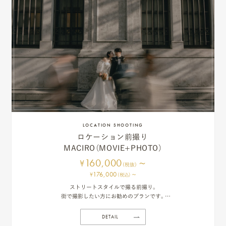
ピ
ク
ニ
コ
に
LOCATION SHOOTING
つ
ロケーション前撮り
い
MACIRO（MOVIE+PHOTO）
160,000
~
¥
て
(税抜)
176,000
~
¥
(税込)
オ
ストリートスタイルで撮る前撮り。
街で撮影したい方にお勧めのプランです。
フ
ムービーとスナップのセットで撮影します。
DETAIL
ィ