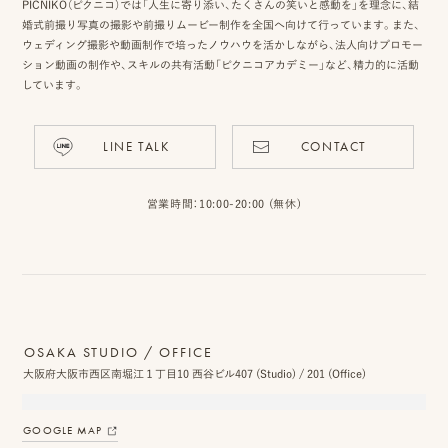
PICNIKO（ピクニコ）では「人生に寄り添い、たくさんの笑いと感動を」を理念に、結
婚式前撮り写真の撮影や前撮りムービー制作を全国へ向けて行っています。また、
ウェディング撮影や動画制作で培ったノウハウを活かしながら、法人向けプロモー
ション動画の制作や、スキルの共有活動「ピクニコアカデミー」など、精力的に活動
しています。
LINE TALK
CONTACT
営業時間：10:00-20:00 (無休)
OSAKA STUDIO / OFFICE
大阪府大阪市西区南堀江１丁目10 西谷ビル407 (Studio) / 201 (Office)
GOOGLE MAP