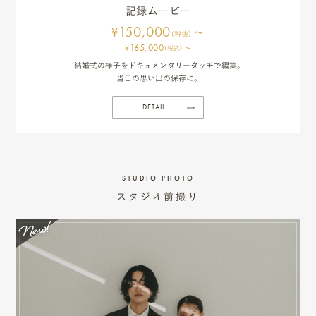
記録ムービー
150,000
~
¥
(税抜)
165,000
~
¥
(税込)
結婚式の様子をドキュメンタリータッチで編集。
当日の思い出の保存に。
DETAIL
STUDIO PHOTO
スタジオ前撮り