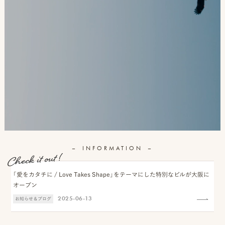
ロケーション前撮り
結
MACIRO
婚
ロケーション前撮り
BAOI
式
ロケーション前撮り
NN
当
ロケーション前撮り
SOOYE
日
スタジオ前撮り（フォトのみ）
の
suresnes
撮
影
INFORMATION
結婚式/披露宴の撮影
日
結婚式/披露宴フォト
常
結婚式/披露宴の撮影
「愛をカタチに / Love Takes Shape」をテーマにした特別なビルが大阪に
エンドロールムービー
オープン
の
結婚式/披露宴のムービー
2025-06-13
お知らせ＆ブログ
ドキュメンタリー動画
ス
ナ