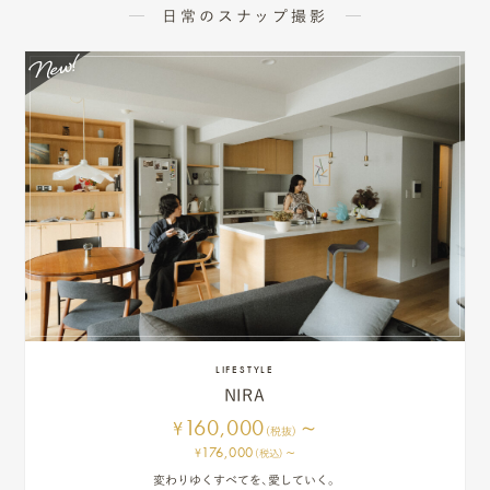
日常のスナップ撮影
LIFESTYLE
NIRA
160,000
~
¥
(税抜)
176,000
~
¥
(税込)
変わりゆくすべてを、愛していく。