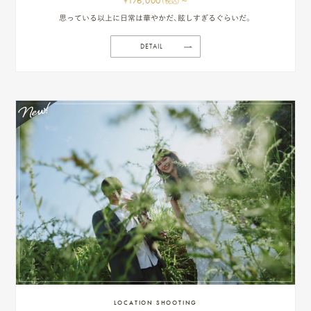
176,000
~
¥
(税込)
思っている以上に日常は華やかだ、眩しすぎるぐらいだ。
DETAIL
プ
ロ
モ
ー
シ
ョ
ン
動
画
制
LOCATION SHOOTING
作