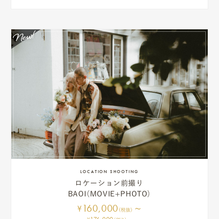
ス
&
ア
ク
セ
ス
ス
タ
ッ
フ
LOCATION SHOOTING
ロケーション前撮り
一
BAOI（MOVIE+PHOTO）
覧
160,000
~
¥
(税抜)