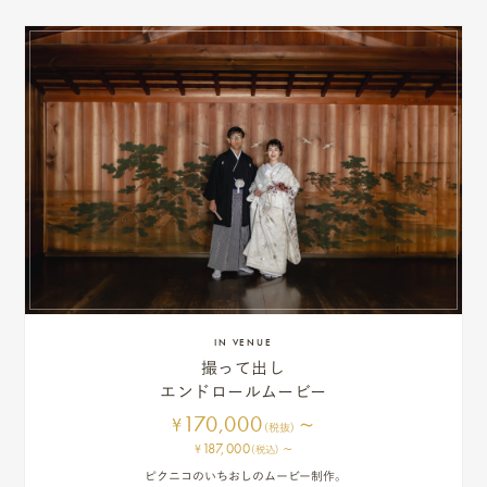
たくさんの感謝の気持ち
み
ゲストの笑顔が輝く1日
そんな1日をわすれないように
写真に残す。
スナップ撮影ではフォトグラファーが、
挙式前のメイクシーンから挙式、披露宴、お開きまで
よ
逃さず残すプランになります。
く
あ
る
質
問
IN VENUE
撮って出し
エンドロールムービー
YOUTUBE
170,000
~
¥
(税抜)
INSTAGRAM
187,000
~
¥
(税込)
ピクニコのいちおしのムービー制作。