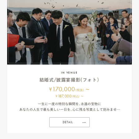
相
談
お
問
い
合
IN VENUE
わ
結婚式/披露宴撮影(フォト）
170,000
~
せ/
¥
(税抜)
187,000
~
¥
(税込)
お
一生に一度の特別な瞬間を、永遠の宝物に
あなたの人生で最も美しい一日を、心に残る写真として刻みません
申
か？
新郎新婦様の輝く笑顔、ご家族の温かい眼差し、ご友人たちの心から
し
DETAIL
の祝福、そしてゲストの皆様との喜びに満ちた瞬間。そのすべてが詰
まった特別な一日を、プロフェッショナルフォトグラファーが丁寧に
込
記録いたします。