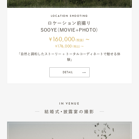
ン
ラ
LOCATION SHOOTING
ロケーション前撮り
イ
SOOYE（MOVIE+PHOTO）
ン
160,000
~
¥
(税抜)
176,000
~
¥
(税込)
見
「自然と調和したストーリー + トータルコーディネートで魅せる体
積
験」
も
DETAIL
り
LINE
IN VENUE
ト
結婚式・披露宴の撮影
ー
ク
で