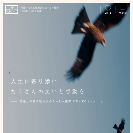
前撮り写真＆結婚式のムービー撮影
PICNIKO (ピクニコ)
LINE
MENU
MENU
前
撮
り
フ
ォ
人生に寄り添い
ト/
たくさんの笑いと感動を
ム
前撮り写真＆結婚式のムービー撮影 PICNIKO (ピクニコ)
ー
ビ
ー