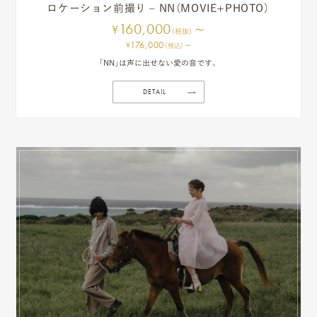
ロケーション前撮り – NN（MOVIE+PHOTO）
ピ
160,000
~
¥
(税抜)
176,000
~
ク
¥
(税込)
「NN」は声に出せない愛の音です。
ニ
DETAIL
コ
ア
カ
デ
ミ
ー
オ