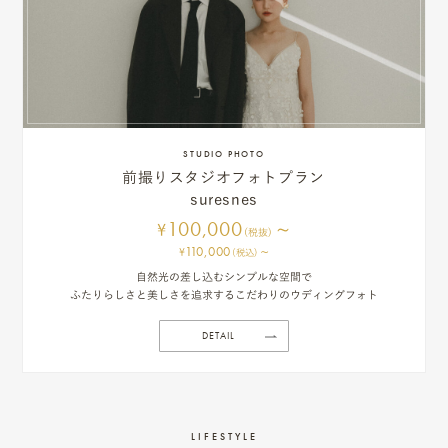
STUDIO PHOTO
前撮りスタジオフォトプラン
suresnes
100,000
~
¥
(税抜)
110,000
~
¥
(税込)
自然光の差し込むシンプルな空間で
ふたりらしさと美しさを追求するこだわりのウディングフォト
DETAIL
LIFESTYLE