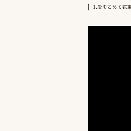
1.愛をこめて花
MENU
ON
IN
IN
LOCATION
VENUE
STUDIO
ロケーション前撮り
結婚式/披露宴の撮影
スタジオ前撮り（フォトのみ）
MACIRO
結婚式/披露宴フォト
suresnes
ロケーション前撮り
結婚式/披露宴の撮影
BAOI
エンドロールムービー
FOR
FAMILY
ロケーション前撮り
結婚式/披露宴のムービー
NN
ドキュメンタリー動画
家族の記念写真
iliy
ロケーション前撮り
SOOYE
わんこと家族の記念写真
LIFESTYLE
wanoneclip
スナップ撮影
NIRA