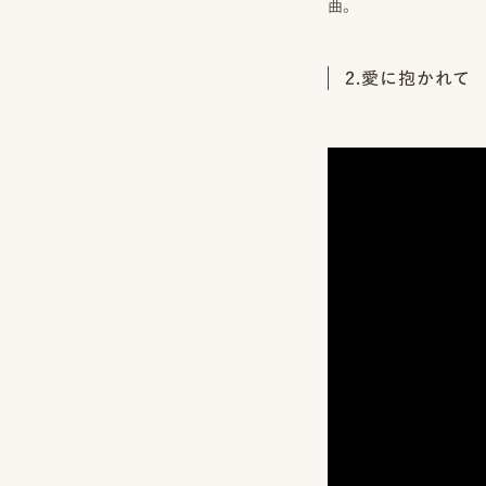
曲。
一
覧
2.愛に抱かれて
オ
よ
ン
く
ラ
あ
イ
る
ン
質
見
問
積
も
り
LINE
ト
ー
ク
で
相