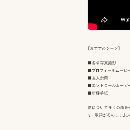
談
お
問
い
合
わ
せ/
お
【おすすめシーン】
申
し
込
■各卓写真撮影
み
■プロフィールムービ
■友人余興
■エンドロールムービ
YOUTUBE
■新婦手紙
INSTAGRAM
愛について多くの曲を残
す。歌詞がそのまま友