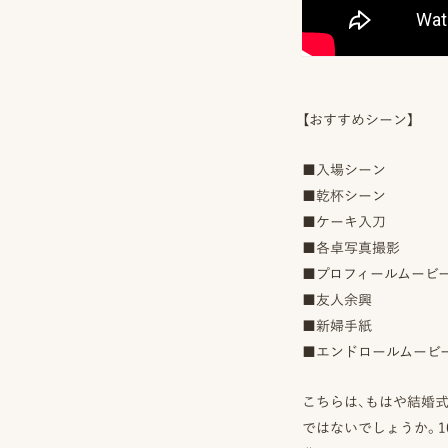
撮
ピ
プ
影
ク
ロ
事
ニ
モ
例
コ
ー
に
シ
【おすすめシーン】
ス
つ
ョ
タ
い
ン
イ
■入場シーン
て
動
ル
画
■乾杯シーン
を
オ
制
探
フ
■ケーキ入刀
作
す
ィ
■各卓写真撮影
ス
ピ
ブ
■プロフィールムービ
&
ク
ロ
ア
ニ
■友人余興
グ
ク
コ
■新婦手紙
セ
ア
■エンドロールムービ
ス
カ
デ
ス
ミ
タ
こちらは、もはや結婚
ー
ッ
ではないでしょうか。1
フ