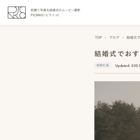
前撮り写真＆結婚式のムービー撮影
PICNIKO (ピクニコ)
TOP
›
ブログ
›
結婚式で
結婚式でおす
Updated:
2021
結婚式 曲