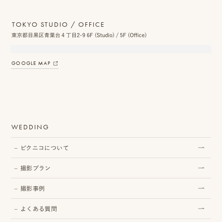
TOKYO STUDIO / OFFICE
東京都目黒区青葉台４丁目2-9 6F (Studio) / 5F (Office)
プ
ロ
GOOGLE MAP
モ
ー
シ
WEDDING
ョ
ン
ピクニコについて
動
撮影プラン
画
撮影事例
制
よくある質問
作