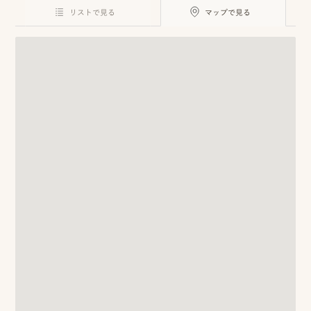
ロケーション前撮り
結
リストで見る
マップで見る
MACIRO
婚
ロケーション前撮り
BAOI
式
ロケーション前撮り
NN
当
ロケーション前撮り
SOOYE
日
スタジオ前撮り（フォトのみ）
の
suresnes
撮
影
結婚式/披露宴の撮影
日
結婚式/披露宴フォト
常
結婚式/披露宴の撮影
エンドロールムービー
の
結婚式/披露宴のムービー
ドキュメンタリー動画
ス
ナ