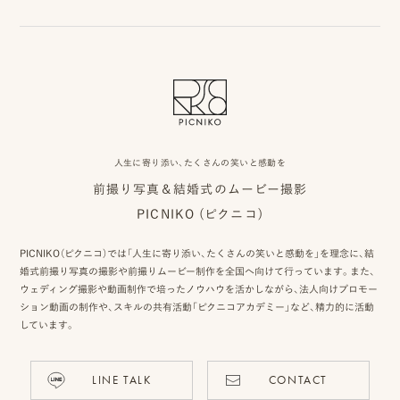
ピ
ク
ニ
コ
人生に寄り添い、たくさんの笑いと感動を
前撮り写真＆結婚式のムービー撮影
に
PICNIKO (ピクニコ)
つ
PICNIKO（ピクニコ）では「人生に寄り添い、たくさんの笑いと感動を」を理念に、結
い
婚式前撮り写真の撮影や前撮りムービー制作を全国へ向けて行っています。また、
ウェディング撮影や動画制作で培ったノウハウを活かしながら、法人向けプロモー
て
ション動画の制作や、スキルの共有活動「ピクニコアカデミー」など、精力的に活動
オ
しています。
フ
LINE TALK
CONTACT
ィ