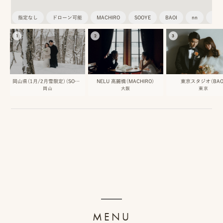
ッ
指定なし
ドローン可能
MACHIRO
SOOYE
BAOI
nn
雪
プ
1
2
3
撮
影
岡山県（1月/2月雪限定）（SOOYE)
NELU 高麗橋（MACHIRO）
東京スタジオ（BAO
スナップ撮影
家
岡山
大阪
東京
NIRA
族
写
真
家族の記念写真
iliy
わんこと家族の記念写真
wanoneclip
撮
MENU
影