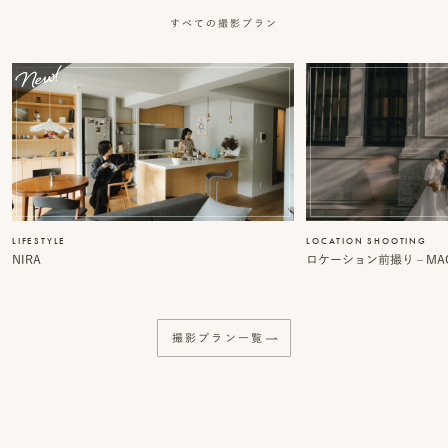
事
すべての撮影プラン
例
ス
タ
イ
ル
を
LIFESTYLE
LOCATION SHOOTING
NIRA
ロケーション前撮り – MACI
探
す
撮影プラン一覧
ブ
ロ
グ