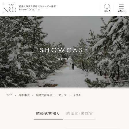
前撮り写真＆結婚式のムービー撮影
PICNIKO (ピクニコ)
LINE
MENU
MENU
前
撮
SHOWCASE
り
フ
撮影事例
ォ
ト/
ム
TOP
›
撮影事例
›
結婚式前撮り
›
マップ
›
ススキ
ー
ビ
結婚式前撮り
結婚式/披露宴
ー