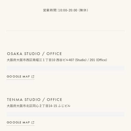
ス
営業時間：10:00-20:00 (無休)
&
ア
ク
セ
OSAKA STUDIO / OFFICE
ス
大阪府大阪市西区南堀江１丁目10 西谷ビル407 (Studio) / 201 (Office)
ス
GOOGLE MAP
タ
ッ
TENMA STUDIO / OFFICE
フ
大阪府大阪市北区同心２丁目14-15 ふじビル
一
GOOGLE MAP
覧