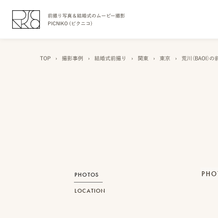
前撮り写真＆結婚式のムービー撮影
PICNIKO (ピクニコ)
TOP
›
撮影事例
›
結婚式前撮り
›
関東
›
東京
›
荒川（BAOI）
PHO
PHOTOS
LOCATION