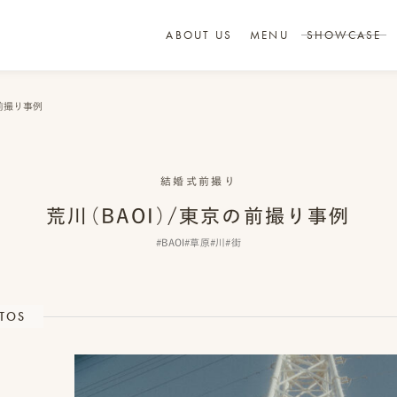
ABOUT US
MENU
SHOWCASE
の前撮り事例
結婚式前撮り
荒川（BAOI）/東京の前撮り事例
#BAOI
#草原
#川
#街
TOS