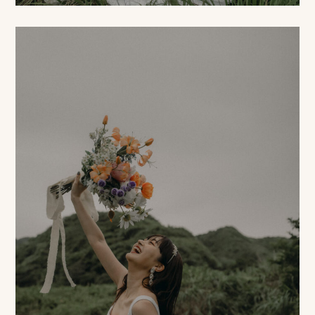
ス
&
ア
ク
セ
ス
ス
タ
ッ
フ
一
覧