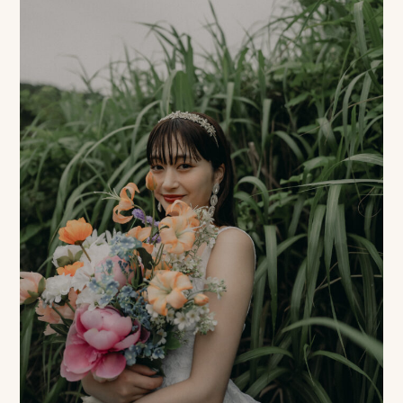
ロケーション前撮り
結
MACIRO
婚
ロケーション前撮り
BAOI
式
ロケーション前撮り
NN
当
ロケーション前撮り
SOOYE
日
スタジオ前撮り（フォトのみ）
の
suresnes
撮
影
結婚式/披露宴の撮影
日
結婚式/披露宴フォト
常
結婚式/披露宴の撮影
エンドロールムービー
の
結婚式/披露宴のムービー
ドキュメンタリー動画
ス
ナ