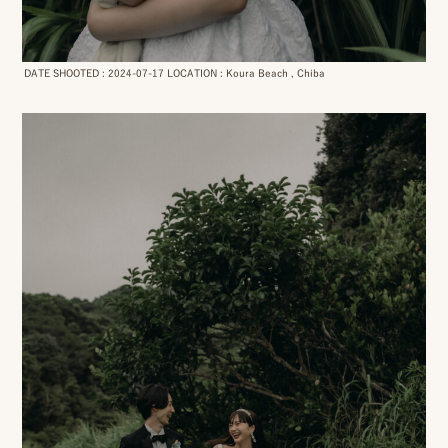
ッ
プ
DATE SHOOTED : 2024-07-17 LOCATION : Koura Beach , Chiba
撮
影
スナップ撮影
家
NIRA
族
写
真
家族の記念写真
iliy
わんこと家族の記念写真
wanoneclip
撮
影