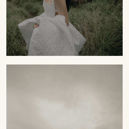
プ
ロ
モ
ー
シ
ョ
ン
動
画
制
作