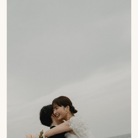
ン
ラ
イ
ン
見
積
も
り
LINE
ト
ー
ク
で