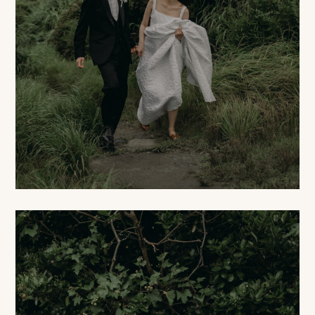
事
例
ス
タ
イ
ル
を
探
す
ブ
ロ
グ