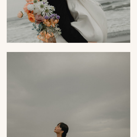
相
談
お
問
い
合
わ
せ/
お
申
し
込