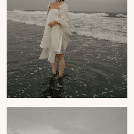
み
よ
く
あ
る
質
問
YOUTUBE
INSTAGRAM