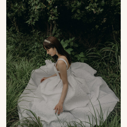
ピ
ク
ニ
コ
に
つ
い
て
オ
フ
ィ