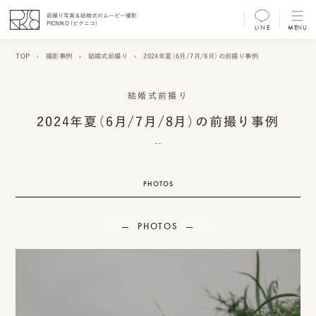
前撮り写真＆結婚式のムービー撮影
PICNIKO (ピクニコ)
LINE
MENU
MENU
TOP
›
撮影事例
›
結婚式前撮り
›
2024年夏（6月/7月/8月）の前撮り事例
前
撮
結婚式前撮り
2024年夏（6月/7月/8月）の前撮り事例
り
--
フ
ォ
PHOTOS
ト/
ム
PHOTOS
ー
ビ
ー