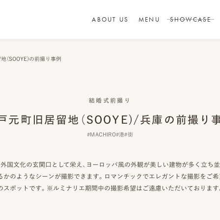
ABOUT US
MENU
SHOWCASE
地（SOOYE)の前撮り事例
結婚式前撮り
戸元町旧居留地（SOOYE)/兵庫の前撮り
#MACHIRO
#港
#街
て外国文化の玄関口として栄え、ヨーロッパ風の外観が美しい建物が多く立ち
るかのようなシーンが撮影できます。ロマンチックでエレガントな撮影をご希
のスポットです。※ルミナリエ期間中の撮影希望はご遠慮いただいております