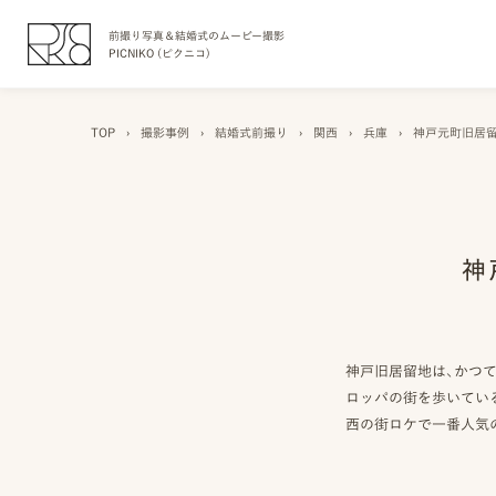
前撮り写真＆結婚式のムービー撮影
PICNIKO (ピクニコ)
TOP
›
撮影事例
›
結婚式前撮り
›
関西
›
兵庫
›
神戸元町旧居留
神
神戸旧居留地は、かつ
ロッパの街を歩いてい
西の街ロケで一番人気