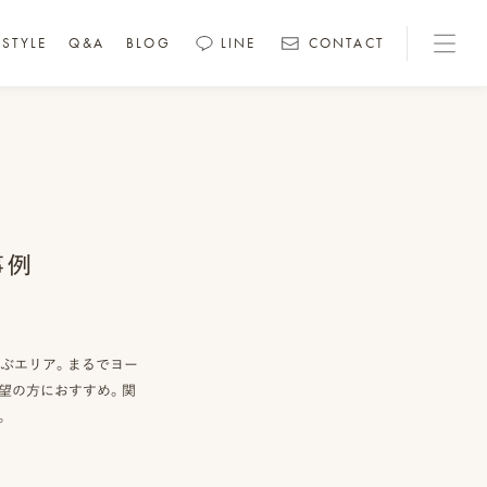
STYLE
Q&A
BLOG
LINE
CONTACT
事例
並ぶエリア。まるでヨー
望の方におすすめ。関
。