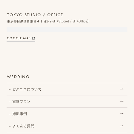
TOKYO STUDIO / OFFICE
東京都目黒区青葉台４丁目2-9 6F (Studio) / 5F (Office)
プ
ロ
GOOGLE MAP
モ
ー
シ
WEDDING
ョ
ン
ピクニコについて
動
撮影プラン
画
撮影事例
制
よくある質問
作