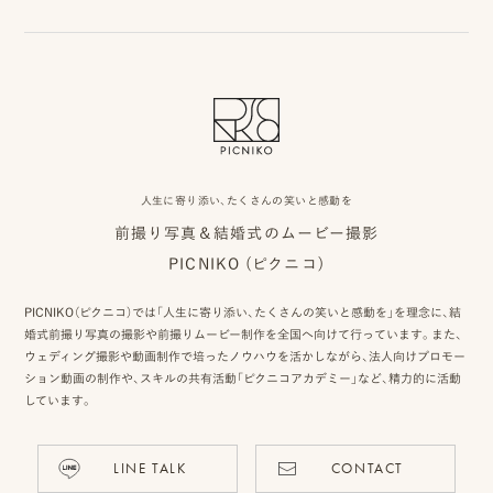
ピ
ク
ニ
コ
人生に寄り添い、たくさんの笑いと感動を
前撮り写真＆結婚式のムービー撮影
に
PICNIKO (ピクニコ)
つ
PICNIKO（ピクニコ）では「人生に寄り添い、たくさんの笑いと感動を」を理念に、結
い
婚式前撮り写真の撮影や前撮りムービー制作を全国へ向けて行っています。また、
ウェディング撮影や動画制作で培ったノウハウを活かしながら、法人向けプロモー
て
ション動画の制作や、スキルの共有活動「ピクニコアカデミー」など、精力的に活動
オ
しています。
フ
LINE TALK
CONTACT
ィ