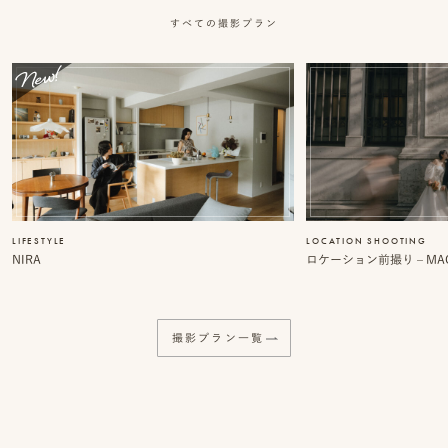
事
すべての撮影プラン
例
ス
タ
イ
ル
を
LIFESTYLE
LOCATION SHOOTING
NIRA
ロケーション前撮り – MACI
探
す
撮影プラン一覧
ブ
ロ
グ