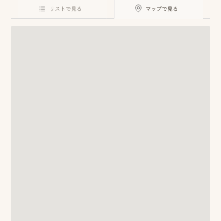
ロケーション前撮り
結
リストで見る
マップで見る
MACIRO
婚
ロケーション前撮り
BAOI
式
ロケーション前撮り
NN
当
ロケーション前撮り
SOOYE
日
スタジオ前撮り（フォトのみ）
の
suresnes
撮
影
結婚式/披露宴の撮影
日
結婚式/披露宴フォト
常
結婚式/披露宴の撮影
エンドロールムービー
の
結婚式/披露宴のムービー
ドキュメンタリー動画
ス
ナ