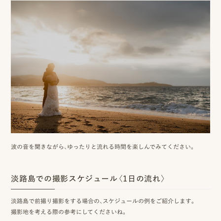
相
談
お
問
い
合
わ
せ/
波の音を聞きながら、ゆったりと流れる時間を楽しんでみてください。
お
申
淡路島での撮影スケジュール〈1日の流れ〉
し
淡路島で前撮り撮影をする場合の、スケジュールの例をご紹介します。
込
撮影地を考える際の参考にしてくださいね。