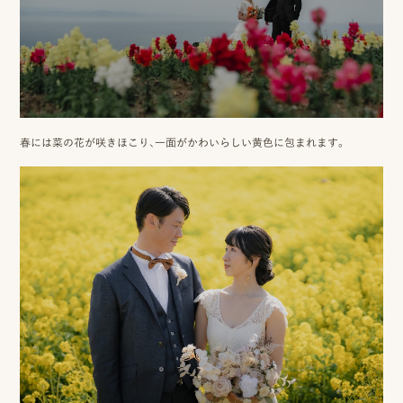
ピ
ク
ニ
春には菜の花が咲きほこり、一面がかわいらしい黄色に包まれます。
コ
に
つ
い
て
オ
フ
ィ