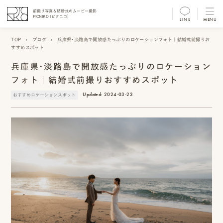
前撮り写真＆結婚式のムービー撮影
PICNIKO (ピクニコ)
LINE
MENU
MENU
TOP
›
ブログ
›
兵庫県・淡路島で開放感たっぷりのロケーションフォト｜結婚式前撮りお
すすめスポット
前
兵庫県・淡路島で開放感たっぷりのロケーション
撮
フォト｜結婚式前撮りおすすめスポット
り
Updated:
2024-03-23
おすすめロケーションスポット
フ
ォ
ト/
ム
ー
ビ
ー