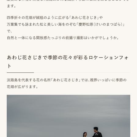
事
ます。
例
四季折々の花畑が絨毯のように広がる「あわじ花さじき」や
万葉集でも詠まれた松と美しい海をのぞむ「慶野松原（けいのまつばら）」
ス
で、
自然と一体になる開放感たっぷりの前撮り撮影はいかがでしょうか。
タ
イ
あわじ花さじきで季節の花々が彩るロケーションフォ
ル
ト
を
淡路島を代表する花の名所「あわじ花さじき」では、視界いっぱいに季節の
探
花畑が広がります。
す
ブ
ロ
グ