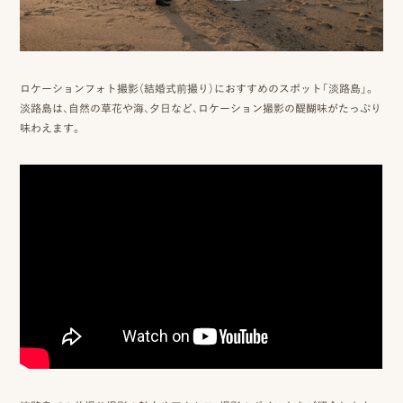
ロケーション前撮り
結
MACIRO
婚
ロケーション前撮り
BAOI
式
ロケーション前撮り
ロケーションフォト撮影（結婚式前撮り）におすすめのスポット「淡路島」。
NN
当
淡路島は、自然の草花や海、夕日など、ロケーション撮影の醍醐味がたっぷり
ロケーション前撮り
味わえます。
SOOYE
日
スタジオ前撮り（フォトのみ）
の
suresnes
撮
影
結婚式/披露宴の撮影
日
結婚式/披露宴フォト
常
結婚式/披露宴の撮影
エンドロールムービー
の
結婚式/披露宴のムービー
ドキュメンタリー動画
ス
ナ