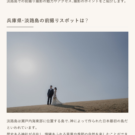
淡路島での前撮り撮影の魅力やアクセス、撮影のポイントをご紹介します。
ッ
兵庫県・淡路島の前撮りスポットは？
プ
撮
影
スナップ撮影
家
NIRA
族
写
真
家族の記念写真
iliy
わんこと家族の記念写真
wanoneclip
撮
淡路島は瀬戸内海東部に位置する島で、神によって作られた日本最初の島だ
といわれています。
影
歴史ある神社が点在し、情緒あふれる風景や季節の自然を楽しむことができ