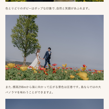
ス
色とりどりのポピーはポップな印象で、自然と笑顔があふれます。
&
ア
ク
セ
ス
ス
タ
ッ
フ
また、標高298mから海に向かって広がる景色は圧巻です。島ならではの大
パノラマを味わうことができますよ。
一
覧