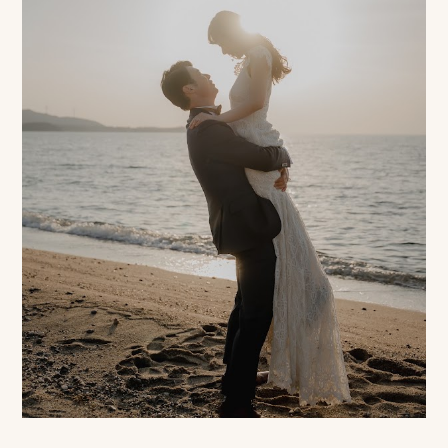
＿＿＿＿＿＿＿＿＿＿＿＿＿＿＿＿＿＿＿＿＿＿＿＿＿＿＿＿＿＿＿＿＿