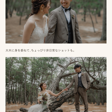
ピ
ク
ニ
コ
ア
大木に身を委ねて、ちょっぴり非日常なショットも。
カ
デ
ミ
ー
オ