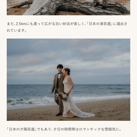
ン
ラ
また、2.5kmにも渡って広がる白い砂浜が美しく、「日本の渚百選」に選出さ
イ
れています。
ン
見
積
も
り
LINE
ト
ー
ク
「日本の夕陽百選」でもあり、夕日の時間帯はロマンチックな雰囲気に。
で