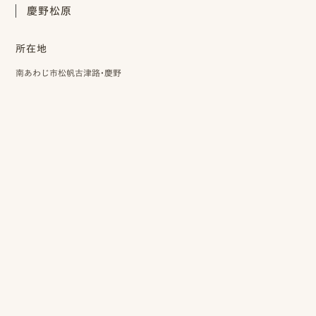
慶野松原
所在地
南あわじ市松帆古津路・慶野