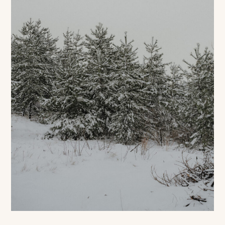
ロケーション前撮り
結
MACIRO
婚
ロケーション前撮り
BAOI
式
ロケーション前撮り
NN
当
ロケーション前撮り
SOOYE
日
スタジオ前撮り（フォトのみ）
の
suresnes
撮
影
結婚式/披露宴の撮影
日
結婚式/披露宴フォト
常
結婚式/披露宴の撮影
エンドロールムービー
の
結婚式/披露宴のムービー
ドキュメンタリー動画
ス
ナ