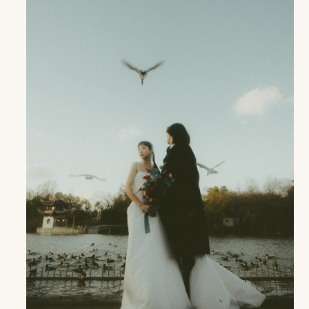
プ
ロ
モ
ー
シ
ョ
ン
動
画
制
作