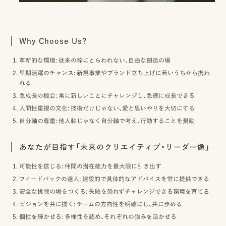
ピ
ク
Why Choose Us?
ニ
革新的な環境
: 従来の枠にとらわれない、自由な創造の場
コ
早期活躍のチャンス
: 新規事業やブランド立ち上げに若いうちから携わ
れる
ア
急成長の機会
: 常に新しいことにチャレンジし、急速に成長できる
カ
人間性重視の文化
: 技術だけじゃない、愛と思いやりを大切にする
自分軸の尊重
: 他人軸じゃなく自分軸で考え、行動することを奨励
デ
ミ
あなたが目指す「未来のクリエイティブ・リーダー像」
ー
可能性を信じる
: 仲間の潜在能力を最大限に引き出す
フィードバックの達人
: 建設的で具体的なアドバイスを常に提供できる
安全な挑戦の場をつくる
: 失敗を恐れずチャレンジできる環境を育てる
ビジョンを共に描く
: チームの方向性を明確にし、共に歩める
オ
個性を輝かせる
: 多様性を認め、それぞれの強みを活かせる