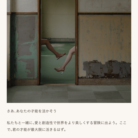
相
談
お
問
い
合
わ
せ/
お
申
さあ、あなたの才能を活かそう
し
私たちと一緒に、愛と創造性で世界をより美しくする冒険に出よう。 ここ
で、君の才能が最大限に活きるはず。
込