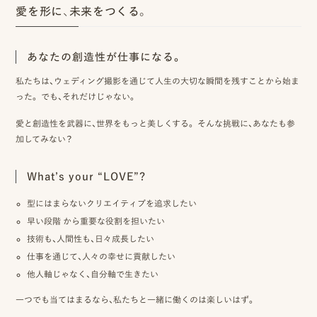
愛を形に、未来をつくる。
ッ
プ
あなたの創造性が仕事になる。
撮
私たちは、ウェディング撮影を通じて人生の大切な瞬間を残すことから始ま
った。 でも、それだけじゃない。
影
スナップ撮影
愛と創造性を武器に、世界をもっと美しくする。 そんな挑戦に、あなたも参
家
NIRA
加してみない？
族
What’s your “LOVE”?
写
真
型にはまらないクリエイティブを追求したい
早い段階 から重要な役割を担いたい
家族の記念写真
iliy
技術も、人間性も、日々成長したい
仕事を通じて、人々の幸せに貢献したい
わんこと家族の記念写真
wanoneclip
他人軸じゃなく、自分軸で生きたい
撮
一つでも当てはまるなら、私たちと一緒に働くのは楽しいはず。
影