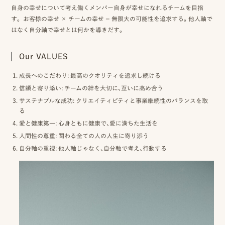
自身の幸せについて考え働くメンバー自身が幸せになれるチームを目指
ス
す。 お客様の幸せ × チームの幸せ = 無限大の可能性を追求する。他人軸で
&
はなく自分軸で幸せとは何かを導きだす。
ア
Our VALUES
ク
成長へのこだわり
: 最高のクオリティを追求し続ける
セ
信頼と寄り添い
: チームの絆を大切に、互いに高め合う
サステナブルな成功
: クリエイティビティと事業継続性のバランスを取
ス
る
ス
愛と健康第一
: 心身ともに健康で、愛に満ちた生活を
人間性の尊重
: 関わる全ての人の人生に寄り添う
タ
自分軸の重視
: 他人軸じゃなく、自分軸で考え、行動する
ッ
フ
一
覧