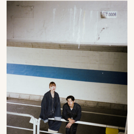
事
例
ス
タ
イ
ル
を
探
す
ブ
ロ
グ