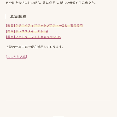
自分軸を大切にしながら、 共に成長し、新しい価値を生み出そう。
み
募集職種
【関西】クリエイティブフォトグラファー2名 募集要項
【関西】ドレススタイリスト1名
よ
【関西】ファミリーフォトカメラマン1名
く
上記の仕事内容で現在採用しております。
あ
[ここから応募]
る
質
問
YOUTUBE
INSTAGRAM