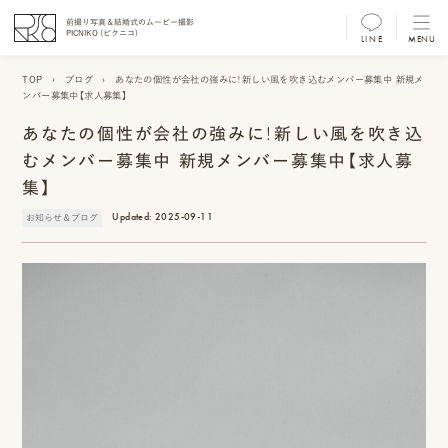
前撮り写真＆結婚式のムービー撮影
PICNIKO (ピクニコ)
LINE
MENU
MENU
TOP
›
ブログ
›
あなたの個性が会社の強みに！新しい風を吹き込むメンバー募集中 新規メ
ンバー募集中【求人募集】
前
あなたの個性が会社の強みに！新しい風を吹き込
撮
むメンバー募集中 新規メンバー募集中【求人募
り
集】
フ
Updated:
2025-09-11
お知らせ＆ブログ
ォ
ト/
ム
ー
ビ
ー