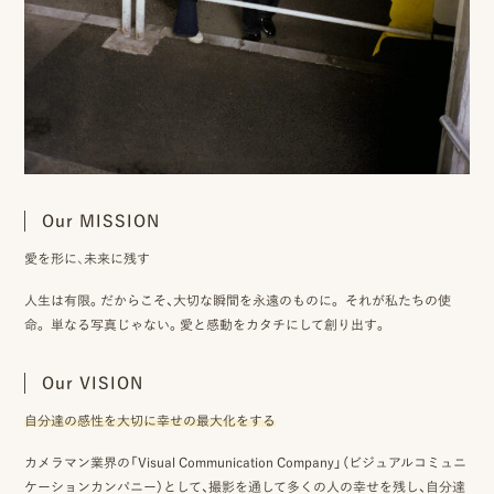
ピ
ク
ニ
コ
Our MISSION
に
愛を形に、未来に残す
つ
人生は有限。だからこそ、大切な瞬間を永遠のものに。 それが私たちの使
い
命。 単なる写真じゃない。愛と感動をカタチにして創り出す。
て
Our VISION
オ
自分達の感性を大切に幸せの最大化をする
フ
カメラマン業界の
「Visual Communication Company」（ビジュアルコミュニ
ィ
ケーションカンパニー）として、撮影を通して多くの人の幸せを残し、自分達