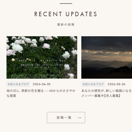
RECENT UPDATES
最新の投稿
2026-04-30
2026-03-26
お知らせ＆ブログ
お知らせ＆ブログ
母の日に、季節の花を贈る — rihからのささやか
あなたの感性が、新しい価値になる 2
な提案
メンバー募集中【求人募集】
投稿一覧