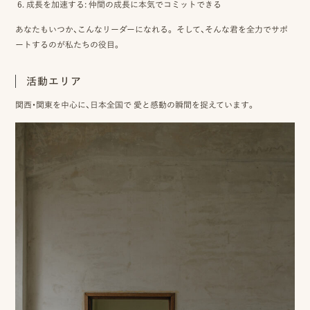
成長を加速する
: 仲間の成長に本気でコミットできる
ン
あなたもいつか、こんなリーダーになれる。 そして、そんな君を全力でサポ
ラ
ートするのが私たちの役目。
イ
活動エリア
ン
関西・関東を中心に、日本全国で 愛と感動の瞬間を捉えています。
見
積
も
り
LINE
ト
ー
ク
で