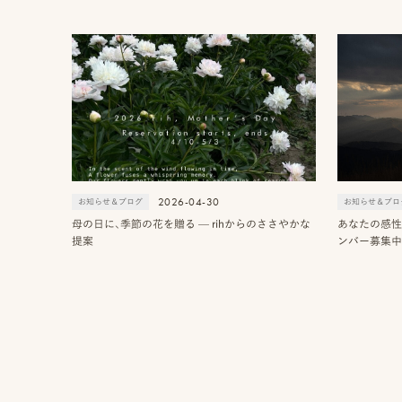
ス
ピ
ブ
&
ク
ロ
ア
ニ
グ
ク
コ
セ
ア
ス
カ
デ
ス
ミ
タ
ー
ッ
フ
一
2026-04-30
お知らせ＆ブログ
お知らせ＆ブロ
覧
母の日に、季節の花を贈る — rihからのささやかな
あなたの感性
提案
ンバー募集中
オ
よ
ン
く
ラ
あ
イ
る
ン
質