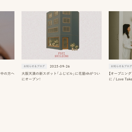
2025-09-26
お知らせ＆ブログ
お知らせ＆ブロ
討中の方へ
大阪天満の新スポット「ふじビル」に花屋rihがつい
【オープニング
にオープン！
に / Love 