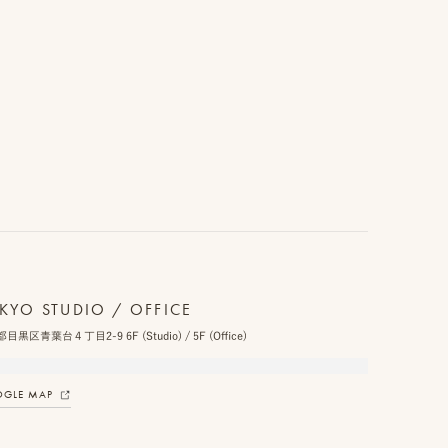
KYO STUDIO / OFFICE
目黒区青葉台４丁目2-9 6F (Studio) / 5F (Office)
GLE MAP