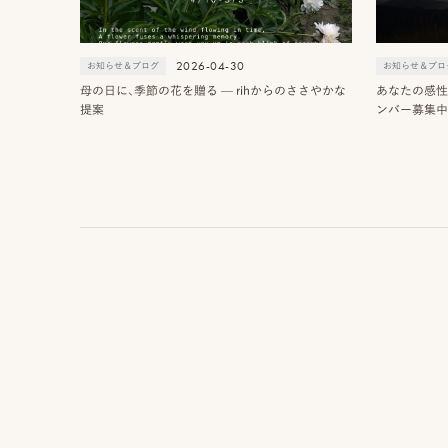
FAMILY
ロケーション前撮り
結婚式/披露宴のムービー
NN
ドキュメンタリー動画
家族の記念写真
iliy
ロケーション前撮り
SOOYE
2026-04-30
わんこと家族の記念写真
LIFESTYLE
お知らせ＆ブログ
お知らせ＆ブロ
wanoneclip
母の日に、季節の花を贈る — rihからのささやかな
あなたの感性
スナップ撮影
NIRA
提案
ンバー募集中
撮
ピ
プ
影
ク
ロ
事
ニ
モ
例
コ
ー
に
シ
ス
つ
ョ
タ
い
ン
イ
て
動
ル
画
を
オ
制
探
フ
作
す
ィ