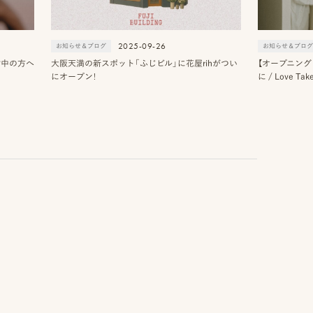
2025-09-26
お知らせ＆ブログ
お知らせ＆ブロ
討中の方へ
大阪天満の新スポット「ふじビル」に花屋rihがつい
【オープニング
にオープン！
に / Love 