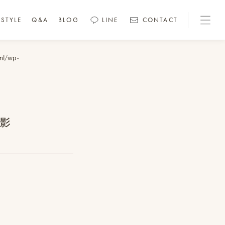
STYLE
Q&A
BLOG
LINE
CONTACT
ml/wp-
撮影