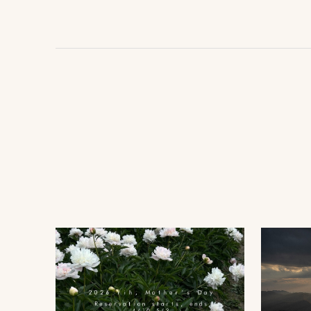
MENU
ON
IN
IN
LOCATION
VENUE
STUDIO
ロケーション前撮り
結婚式/披露宴の撮影
スタジオ前撮り（フォトのみ）
MACIRO
結婚式/披露宴フォト
suresnes
ロケーション前撮り
結婚式/披露宴の撮影
BAOI
エンドロールムービー
FOR