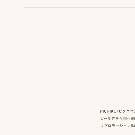
見
問
積
も
り
LINE
ト
ー
ク
で
相
談
お
問
い
合
わ
せ/
お
申
PICNIKO（ピ
し
ビー制作を全国へ向
込
けプロモーション動
み