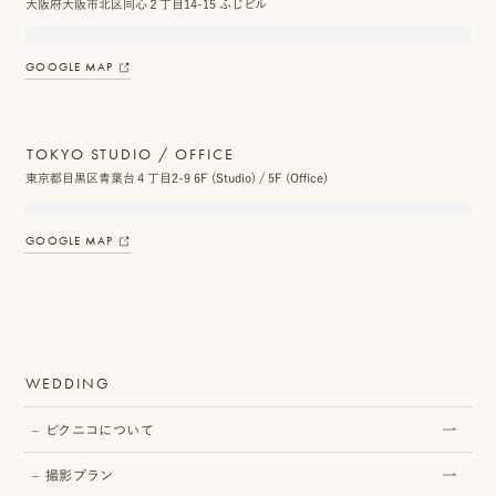
大阪府大阪市北区同心２丁目14-15 ふじビル
ス
&
GOOGLE MAP
ア
ク
TOKYO STUDIO / OFFICE
東京都目黒区青葉台４丁目2-9 6F (Studio) / 5F (Office)
セ
ス
GOOGLE MAP
ス
タ
ッ
WEDDING
フ
一
ピクニコについて
覧
撮影プラン