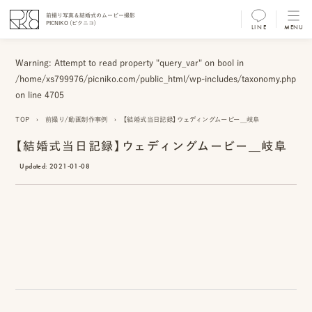
前撮り写真＆結婚式のムービー撮影
PICNIKO (ピクニコ)
LINE
MENU
MENU
Warning
: Attempt to read property "query_var" on bool in
前
/home/xs799976/picniko.com/public_html/wp-includes/taxonomy.php
撮
on line
4705
り
TOP
›
前撮り/動画制作事例
›
【結婚式当日記録】ウェディングムービー＿岐阜
フ
【結婚式当日記録】ウェディングムービー＿岐阜
Updated:
2021-01-08
ォ
ト/
ム
ー
ビ
ー