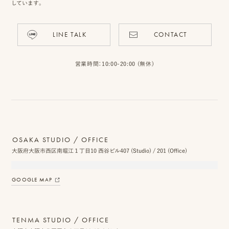
しています。
LINE TALK
CONTACT
ピ
ク
営業時間：10:00-20:00 (無休)
ニ
コ
に
つ
OSAKA STUDIO / OFFICE
い
大阪府大阪市西区南堀江１丁目10 西谷ビル407 (Studio) / 201 (Office)
て
GOOGLE MAP
オ
フ
TENMA STUDIO / OFFICE
ィ