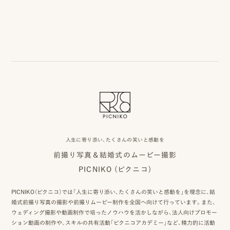
事
例
ス
タ
イ
ル
を
探
人生に寄り添い、たくさんの笑いと感動を
前撮り写真＆結婚式のムービー撮影
す
PICNIKO (ピクニコ)
ブ
PICNIKO（ピクニコ）では「人生に寄り添い、たくさんの笑いと感動を」を理念に、結
ロ
婚式前撮り写真の撮影や前撮りムービー制作を全国へ向けて行っています。また、
ウェディング撮影や動画制作で培ったノウハウを活かしながら、法人向けプロモー
グ
ション動画の制作や、スキルの共有活動「ピクニコアカデミー」など、精力的に活動