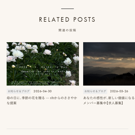
ロケーション前撮り
結
MACIRO
婚
ロケーション前撮り
RELATED POSTS
BAOI
式
ロケーション前撮り
関連の投稿
NN
当
ロケーション前撮り
SOOYE
日
スタジオ前撮り（フォトのみ）
の
suresnes
撮
影
結婚式/披露宴の撮影
日
2026-04-30
2026-03-26
お知らせ＆ブログ
お知らせ＆ブログ
結婚式/披露宴フォト
母の日に、季節の花を贈る — rihからのささやか
あなたの感性が、新しい価値になる 2
常
結婚式/披露宴の撮影
な提案
メンバー募集中【求人募集】
エンドロールムービー
の
結婚式/披露宴のムービー
ドキュメンタリー動画
ス
ナ