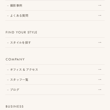
撮影事例
よくある質問
プ
ロ
FIND YOUR STYLE
モ
スタイルを探す
ー
シ
COMPANY
ョ
オフィス & アクセス
ン
スタッフ一覧
動
ブログ
画
制
BUSINESS
作