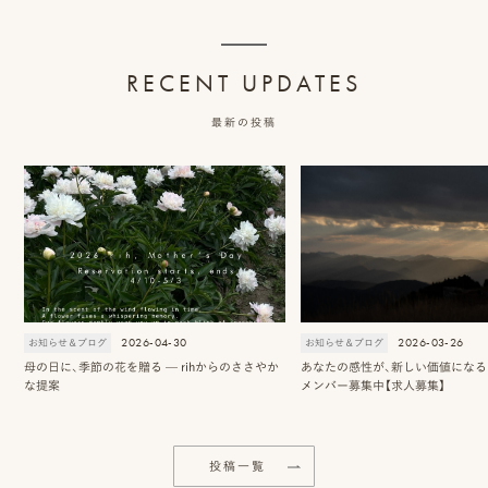
ッ
プ
RECENT UPDATES
撮
最新の投稿
影
スナップ撮影
家
NIRA
族
写
真
2026-04-30
2026-03-26
お知らせ＆ブログ
お知らせ＆ブログ
家族の記念写真
iliy
母の日に、季節の花を贈る — rihからのささやか
あなたの感性が、新しい価値になる 2
な提案
メンバー募集中【求人募集】
わんこと家族の記念写真
wanoneclip
撮
影
投稿一覧