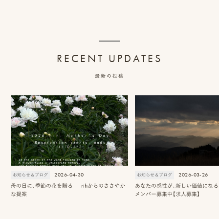
ッ
プ
撮
RECENT UPDATES
影
最新の投稿
スナップ撮影
家
NIRA
族
写
真
家族の記念写真
iliy
2026-04-30
2026-03-26
お知らせ＆ブログ
お知らせ＆ブログ
わんこと家族の記念写真
wanoneclip
母の日に、季節の花を贈る — rihからのささやか
あなたの感性が、新しい価値になる 2
撮
な提案
メンバー募集中【求人募集】
影