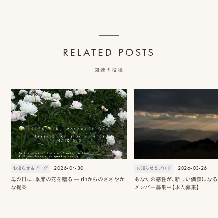
ロケーション前撮り
結
MACIRO
婚
ロケーション前撮り
BAOI
式
ロケーション前撮り
RELATED POSTS
NN
当
ロケーション前撮り
関連の投稿
SOOYE
日
スタジオ前撮り（フォトのみ）
の
suresnes
撮
影
結婚式/披露宴の撮影
日
結婚式/披露宴フォト
常
結婚式/披露宴の撮影
2026-04-30
2026-03-26
お知らせ＆ブログ
お知らせ＆ブログ
エンドロールムービー
母の日に、季節の花を贈る — rihからのささやか
あなたの感性が、新しい価値になる 2
の
な提案
メンバー募集中【求人募集】
結婚式/披露宴のムービー
ドキュメンタリー動画
ス
ナ