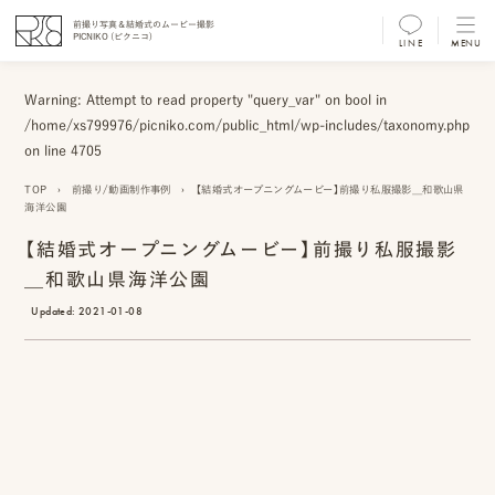
前撮り写真＆結婚式のムービー撮影
PICNIKO (ピクニコ)
LINE
MENU
MENU
Warning
: Attempt to read property "query_var" on bool in
前
/home/xs799976/picniko.com/public_html/wp-includes/taxonomy.php
撮
on line
4705
り
TOP
›
前撮り/動画制作事例
›
【結婚式オープニングムービー】前撮り私服撮影＿和歌山県
海洋公園
フ
【結婚式オープニングムービー】前撮り私服撮影
ォ
＿和歌山県海洋公園
ト/
Updated:
2021-01-08
ム
ー
ビ
ー