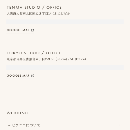
TENMA STUDIO / OFFICE
ス
大阪府大阪市北区同心２丁目14-15 ふじビル
&
ア
GOOGLE MAP
ク
セ
TOKYO STUDIO / OFFICE
ス
東京都目黒区青葉台４丁目2-9 6F (Studio) / 5F (Office)
ス
GOOGLE MAP
タ
ッ
フ
一
WEDDING
覧
ピクニコについて