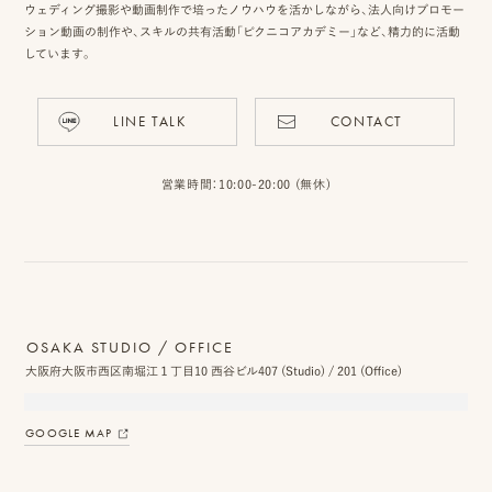
ウェディング撮影や動画制作で培ったノウハウを活かしながら、法人向けプロモー
ション動画の制作や、スキルの共有活動「ピクニコアカデミー」など、精力的に活動
しています。
ピ
LINE TALK
CONTACT
ク
ニ
営業時間：10:00-20:00 (無休)
コ
に
つ
い
OSAKA STUDIO / OFFICE
て
大阪府大阪市西区南堀江１丁目10 西谷ビル407 (Studio) / 201 (Office)
オ
GOOGLE MAP
フ
ィ