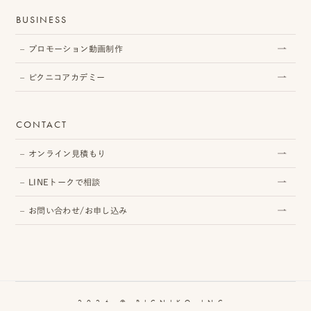
BUSINESS
ピ
ク
プロモーション動画制作
ニ
ピクニコアカデミー
コ
ア
CONTACT
カ
オンライン見積もり
デ
LINEトークで相談
ミ
お問い合わせ/お申し込み
ー
オ
2026 © PICNIKO INC.