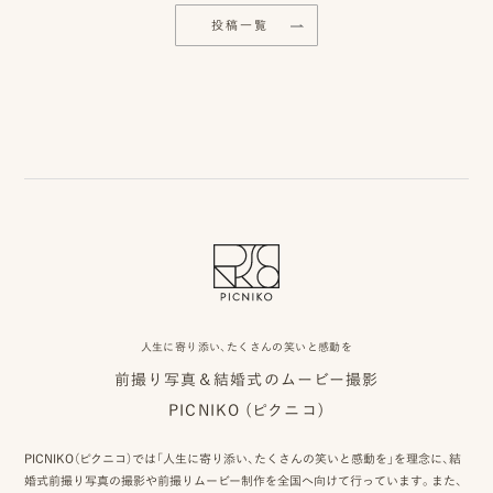
事
投稿一覧
例
ス
タ
イ
ル
を
探
す
人生に寄り添い、たくさんの笑いと感動を
ブ
前撮り写真＆結婚式のムービー撮影
PICNIKO (ピクニコ)
ロ
グ
PICNIKO（ピクニコ）では「人生に寄り添い、たくさんの笑いと感動を」を理念に、結
婚式前撮り写真の撮影や前撮りムービー制作を全国へ向けて行っています。また、