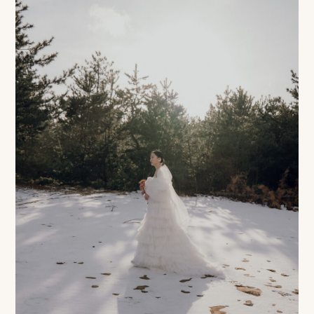
ピ
ク
ニ
コ
ア
カ
デ
ミ
ー
オ