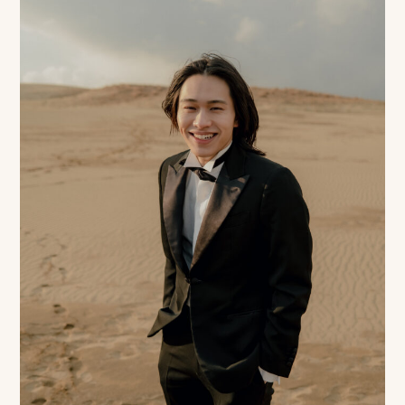
み
よ
く
あ
る
質
問
YOUTUBE
INSTAGRAM