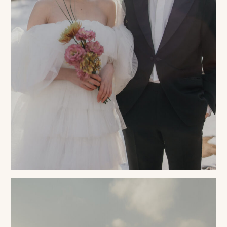
相
談
お
問
い
合
わ
せ/
お
申
し
込