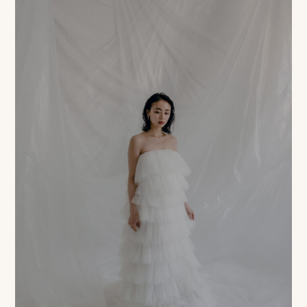
ピ
ク
ニ
コ
に
つ
い
て
オ
フ
ィ