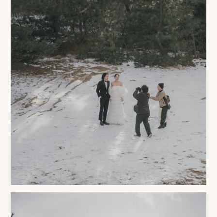
プ
ロ
モ
ー
シ
ョ
ン
動
画
制
作