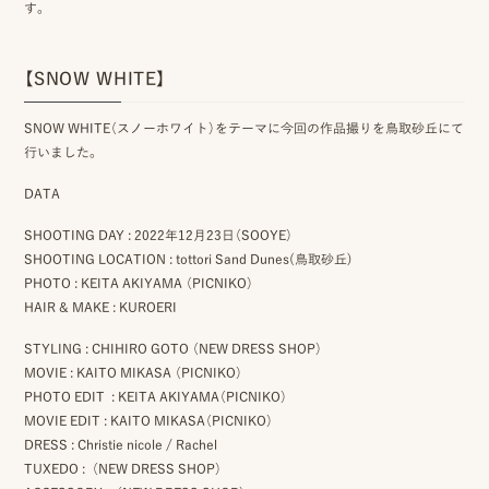
す。
ッ
プ
【SNOW WHITE】
撮
SNOW WHITE（スノーホワイト）をテーマに今回の作品撮りを鳥取砂丘にて
行いました。
影
スナップ撮影
DATA
家
NIRA
族
SHOOTING DAY : 2022年12月23日（SOOYE）
SHOOTING LOCATION : tottori Sand Dunes(
鳥取砂丘)
写
PHOTO : KEITA AKIYAMA （PICNIKO）
HAIR & MAKE : KUROERI
真
家族の記念写真
STYLING : CHIHIRO GOTO （NEW DRESS SHOP）
iliy
MOVIE : KAITO MIKASA （PICNIKO）
PHOTO EDIT : KEITA AKIYAMA（PICNIKO）
わんこと家族の記念写真
wanoneclip
MOVIE EDIT : KAITO MIKASA（PICNIKO）
撮
DRESS : Christie nicole / Rachel
影
TUXEDO : （NEW DRESS SHOP）