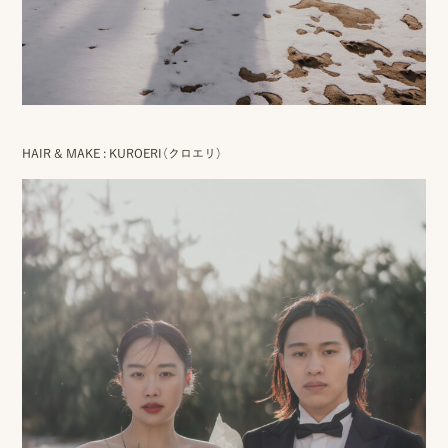
ン
ラ
イ
ン
HAIR & MAKE : KUROERI（クロエリ）
見
積
も
り
LINE
ト
ー
ク
で