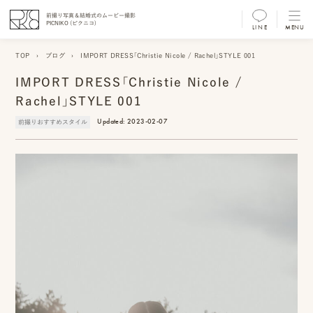
前撮り写真＆結婚式のムービー撮影
PICNIKO (ピクニコ)
LINE
MENU
MENU
TOP
›
ブログ
›
IMPORT DRESS「Christie Nicole / Rachel」STYLE 001
前
IMPORT DRESS「Christie Nicole /
撮
Rachel」STYLE 001
り
Updated:
2023-02-07
前撮りおすすめスタイル
フ
ォ
ト/
ム
ー
ビ
ー