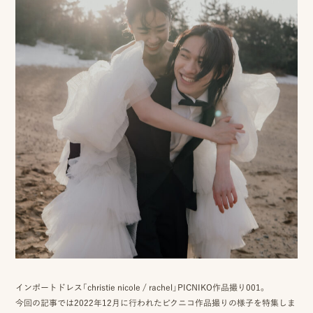
ロケーション前撮り
結
MACIRO
婚
ロケーション前撮り
BAOI
式
ロケーション前撮り
NN
当
ロケーション前撮り
SOOYE
日
スタジオ前撮り（フォトのみ）
の
suresnes
撮
影
結婚式/披露宴の撮影
日
結婚式/披露宴フォト
常
結婚式/披露宴の撮影
エンドロールムービー
の
結婚式/披露宴のムービー
ドキュメンタリー動画
ス
インポートドレス「christie nicole / rachel」PICNIKO作品撮り001。
今回の記事では2022年12月に行われたピクニコ作品撮りの様子を特集しま
ナ