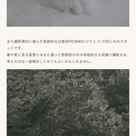
ス
&
ア
ク
また撮影場所に選んだ鳥取砂丘は普段PICNIKO（ピクニコ）で同じみのスポ
ットです。
セ
春や夏に見る風景とはまた違った雰囲気の冬の鳥取砂丘も前撮り撮影をお
ス
考えの方は一度検討してみてもよいかもしれません。
ス
タ
ッ
フ
一
覧