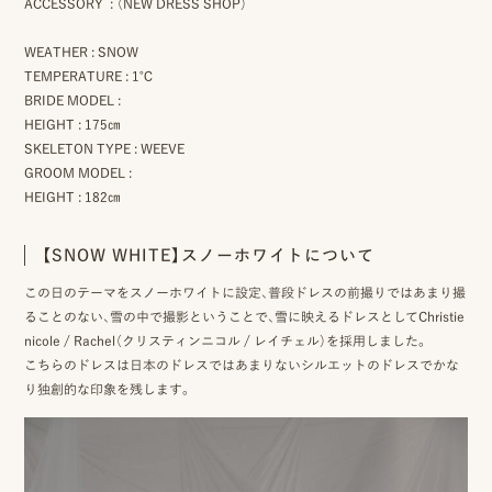
ACCESSORY : （NEW DRESS SHOP）
事
WEATHER : SNOW
例
TEMPERATURE : 1℃
ス
BRIDE MODEL :
HEIGHT : 175㎝
タ
SKELETON TYPE : WEEVE
GROOM MODEL :
イ
HEIGHT : 182㎝
ル
【SNOW WHITE】スノーホワイトについて
を
この日のテーマをスノーホワイトに設定、普段ドレスの前撮りではあまり撮
探
ることのない、雪の中で撮影ということで、雪に映えるドレスとしてChristie
す
nicole / Rachel（クリスティンニコル / レイチェル）を採用しました。
こちらのドレスは日本のドレスではあまりないシルエットのドレスでかな
ブ
り独創的な印象を残します。
ロ
グ