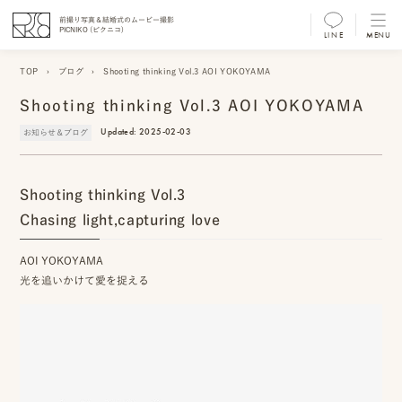
前撮り写真＆結婚式のムービー撮影
PICNIKO (ピクニコ)
LINE
MENU
MENU
TOP
›
ブログ
›
Shooting thinking Vol.3 AOI YOKOYAMA
前
Shooting thinking Vol.3 AOI YOKOYAMA
撮
Updated:
2025-02-03
お知らせ＆ブログ
り
フ
Shooting thinking Vol.3
ォ
Chasing light,capturing love
ト/
AOI YOKOYAMA
光を追いかけて愛を捉える
ム
ー
ビ
ー