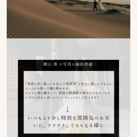
事
例
ス
タ
イ
ル
を
探
す
ブ
ロ
グ