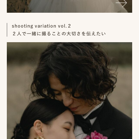
プ
shooting variation vol.２
２人で一緒に撮ることの大切さを伝えたい
ロ
モ
ー
シ
ョ
ン
動
画
制
作