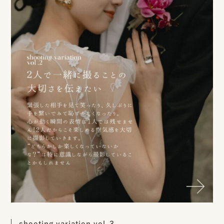
ピ
ク
ニ
コ
ア
カ
デ
ミ
ー
オ
shooting variation vol.３