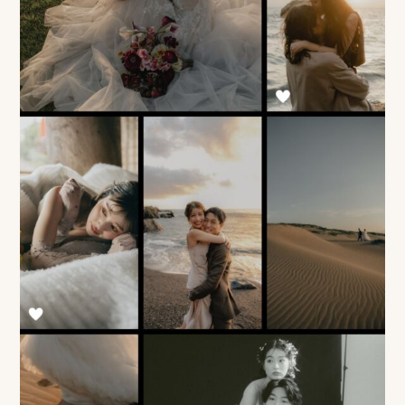
み
よ
く
あ
る
質
問
YOUTUBE
INSTAGRAM