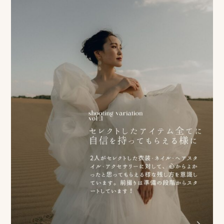
ス
&
ア
ク
セ
ス
ス
タ
ッ
フ
一
覧