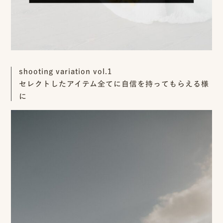
ピ
ク
shooting variation vol.1
ニ
セレクトしたアイテム全てに自信を持ってもらえる様
コ
に
に
つ
い
て
オ
フ
ィ