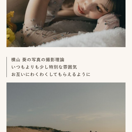
ッ
プ
撮
影
スナップ撮影
家
NIRA
横山 葵の写真の撮影理論
族
いつもよりも少し特別な雰囲気
写
お互いにわくわくしてもらえるように
真
家族の記念写真
iliy
わんこと家族の記念写真
wanoneclip
撮
影