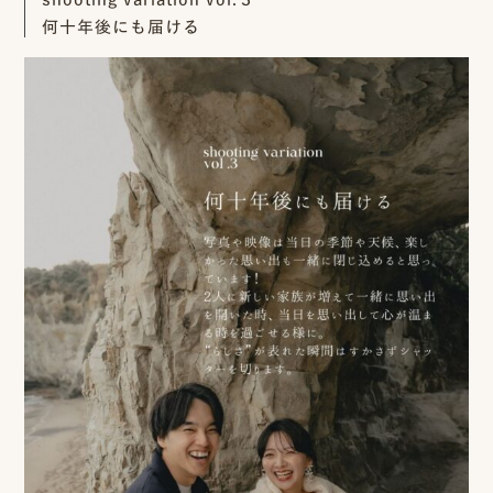
ン
何十年後にも届ける
ラ
イ
ン
見
積
も
り
LINE
ト
ー
ク
で