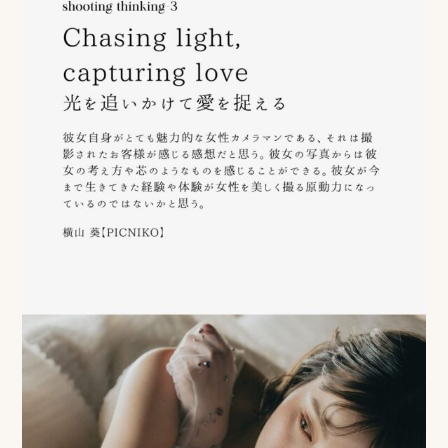
ロケーション前撮り
結
MACIRO
婚
ロケーション前撮り
BAOI
式
ロケーション前撮り
NN
当
ロケーション前撮り
SOOYE
日
スタジオ前撮り（フォトのみ）
の
suresnes
撮
影
結婚式/披露宴の撮影
日
結婚式/披露宴フォト
常
結婚式/披露宴の撮影
エンドロールムービー
の
結婚式/披露宴のムービー
ドキュメンタリー動画
ス
ナ