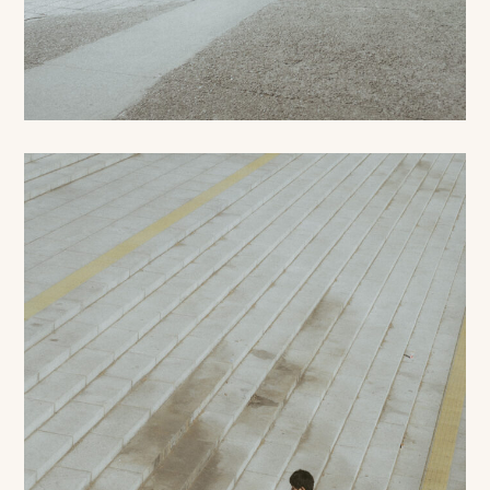
ッ
プ
撮
影
スナップ撮影
家
NIRA
族
写
真
家族の記念写真
iliy
わんこと家族の記念写真
wanoneclip
撮
影