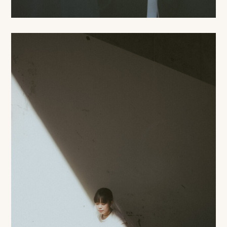
ス
&
ア
ク
セ
ス
ス
タ
ッ
フ
一
覧