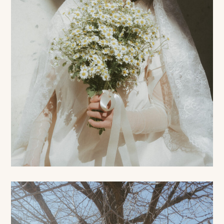
み
よ
く
あ
る
質
問
YOUTUBE
INSTAGRAM