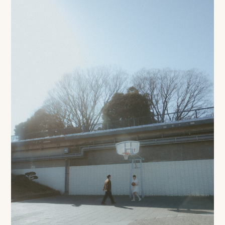
ロケーション前撮り
結
MACIRO
婚
ロケーション前撮り
BAOI
式
ロケーション前撮り
NN
当
ロケーション前撮り
SOOYE
日
スタジオ前撮り（フォトのみ）
の
suresnes
撮
影
結婚式/披露宴の撮影
日
結婚式/披露宴フォト
常
結婚式/披露宴の撮影
エンドロールムービー
の
結婚式/披露宴のムービー
ドキュメンタリー動画
ス
ナ