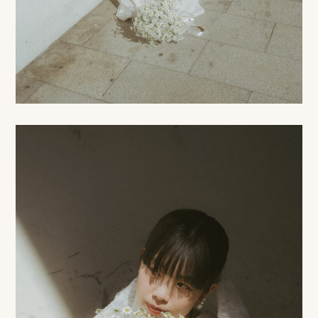
相
談
お
問
い
合
わ
せ/
お
申
し
込