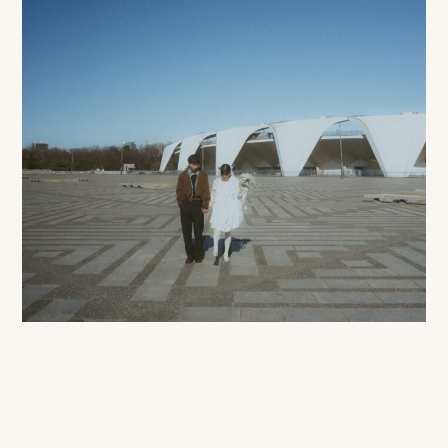
LINE
か
ら
お
気
軽
に