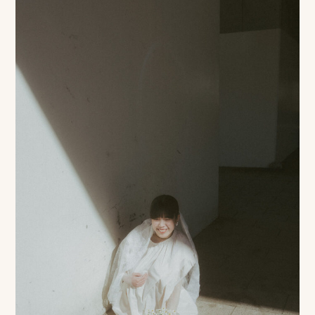
ン
ラ
イ
ン
見
積
も
り
LINE
ト
ー
ク
で