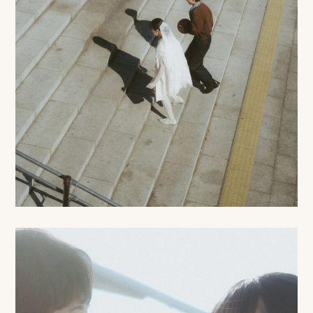
事
例
ス
タ
イ
ル
を
探
す
ブ
ロ
グ