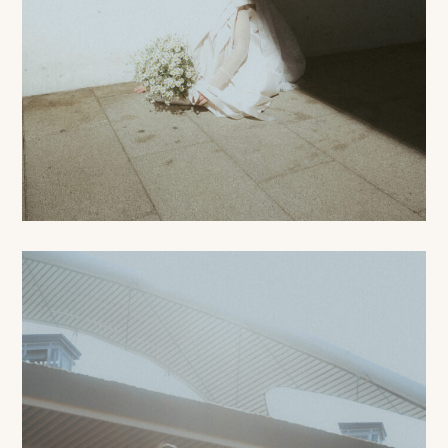
プ
ロ
モ
ー
シ
ョ
ン
動
画
制
作