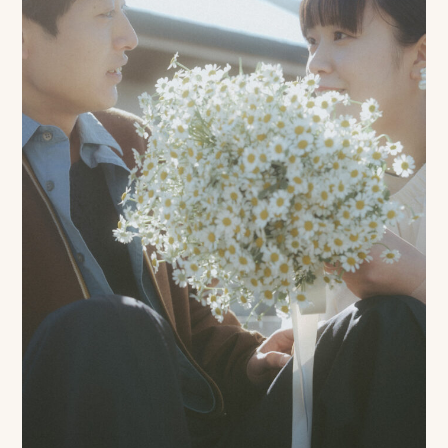
ピ
ク
ニ
コ
に
つ
い
て
オ
フ
ィ