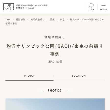
前撮り写真＆結婚式のムービー撮影
PICNIKO (ピクニコ)
LINE
MENU
MENU
TOP
›
撮影事例
›
結婚式前撮り
›
関東
›
東京
›
駒沢オリンピック公園（BAOI)の
前撮り事例
前
撮
結婚式前撮り
り
駒沢オリンピック公園（BAOI)/東京の前撮り
フ
事例
ォ
#BAOI
#公園
ト/
PHOTOS
LOCATION
ム
ー
PHOTOS
ビ
ー