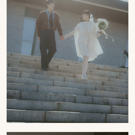
ピ
ク
ニ
コ
ア
カ
デ
ミ
ー
オ