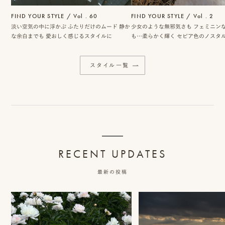
FIND YOUR STYLE / Vol . 60
FIND YOUR STYLE / Vol . 2
淡い空気の中に浮かぶ
ふたりだけのムード
静か
少女のような無邪気さも
フェミニン
な余白までも
愛おしく感じるスタイルに
も…柔らかく輝く
セピア色のノスタ
タイル
スタイル一覧
RECENT UPDATES
最新の投稿