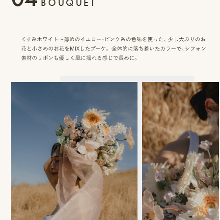
BOUQUET
み
くすみホワイト〜薄めのイエロー・ピンク系の色味を使った、 少し大ぶりのお
花と小さめのお花をMIXしたブーケ。 全体的に落ち着いたカラーで、シフォン
素材のリボンも優しく風に揺れる感じで長めに。
よ
く
あ
る
質
問
YOUTUBE
INSTAGRAM