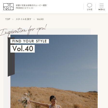
前撮り写真＆結婚式のムービー撮影
PICNIKO (ピクニコ)
LINE
MENU
MENU
TOP
›
スタイルを探す
›
Vol.40
前
撮
FIND YOUR STYLE
り
Vol.40
フ
ォ
ト/
ム
ー
ビ
ー