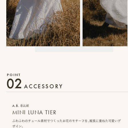
プ
ロ
モ
ー
シ
ョ
02
ン
ACCESSORY
動
画
A.B. ELLIE
MINI LUNA TIER
制
ふわふわのチュール素材でつくったお花のモチーフを、縦長に重ねた可愛いデ
作
ザイン。