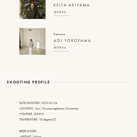
​KEITA AKIYAMA
WORKS
Camera
AOI YOKOYAMA
WORKS
SHOOTING PROFILE
DATE SHOOTED : 2025-01-26
LOCATION : Aso / Kusasenrigahama, Kumamoto
WEATHER : SUNNY
TEMPERATURE : 10 degree (C)
BRIDE MODEL :
- HEIGHT : 166cm