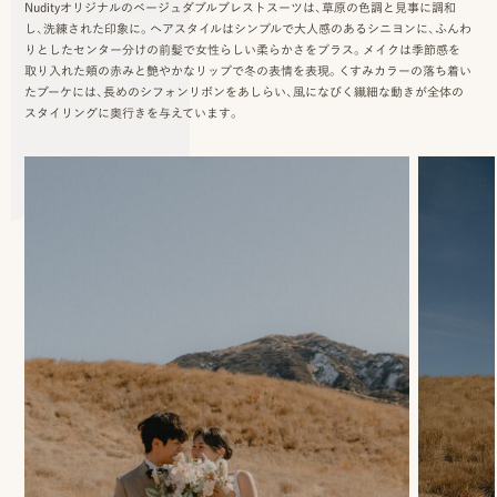
Nudityオリジナルのベージュダブルブレストスーツは、草原の色調と見事に調和
事
し、洗練された印象に。ヘアスタイルはシンプルで大人感のあるシニヨンに、ふんわ
りとしたセンター分けの前髪で女性らしい柔らかさをプラス。メイクは季節感を
例
取り入れた頬の赤みと艶やかなリップで冬の表情を表現。くすみカラーの落ち着い
たブーケには、長めのシフォンリボンをあしらい、風になびく繊細な動きが全体の
ス
スタイリングに奥行きを与えています。
タ
イ
ル
を
探
す
ブ
ロ
グ