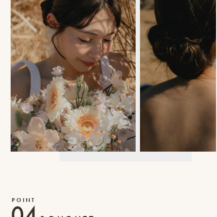
相
談
お
問
い
合
わ
せ/
お
申
し
04
込