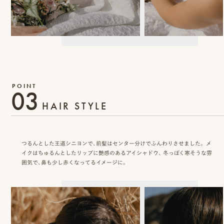
ン
ラ
イ
ン
見
03
積
HAIR STYLE
も
り
つるんとした王道シニヨンで、前髪はセンター分けでふんわりさせました。 メ
LINE
イクはちゅるんとしたリップに艶感のあるアイシャドウ、 冬っぽく寒そうな雰
囲気で、鼻も少し赤くなってるイメージに。
ト
ー
ク
で