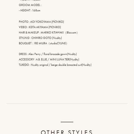
GROOM MODEL :
- HEIGHT : 168cm
PHOTO : AOI YOKOYAMA (PICNIKO)
VIDEO : KEITA AKIYAMA (PICNIKO)
HAIR & MAKEUP : MARIKO KITAWAKI（Blossom）
STYLING : CHIHIRO GOTO (Nudity)
BOUQUET：RIE MIURA（studioCYUNE）
DRESS : Alex Perry / floral brocade gown(Nudity)
ACCESSORY : A.B. ELLIE / MINI LUNA TIER(Nudity)
TUXEDO : Nudity original / beige double breasted suit(Nudity)
OTHER STYLES