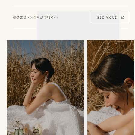
ピ
提携店でレンタルが可能です。
SEE MORE
ク
ニ
コ
ア
カ
デ
ミ
ー
オ