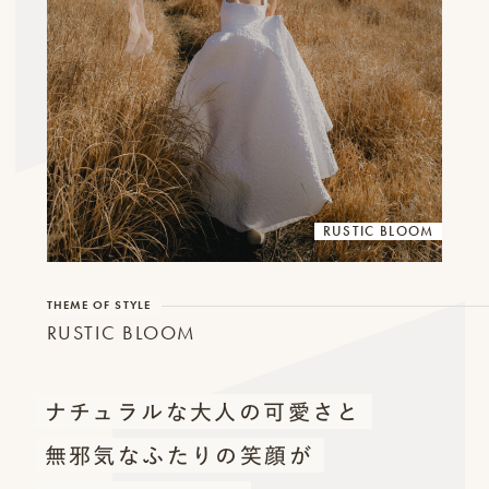
ロケーション前撮り
結
MACIRO
婚
ロケーション前撮り
BAOI
式
ロケーション前撮り
NN
当
ロケーション前撮り
SOOYE
日
スタジオ前撮り（フォトのみ）
の
suresnes
RUSTIC BLOOM
撮
影
THEME OF STYLE
結婚式/披露宴の撮影
RUSTIC BLOOM
日
結婚式/披露宴フォト
常
結婚式/披露宴の撮影
エンドロールムービー
の
ナチュラルな大人の可愛さと
結婚式/披露宴のムービー
ドキュメンタリー動画
ス
無邪気なふたりの笑顔が
ナ