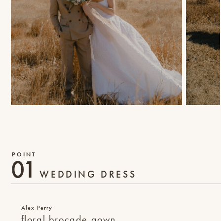
ピ
ク
ニ
コ
に
つ
い
01
て
WEDDING DRESS
オ
フ
Alex Perry
ィ
floral brocade gown