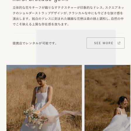
ス
立体的な花モチーフが織りなすテクスチャーが印象的なドレス。スクエアネッ
クのショルダーストラップデザインが、クラシカルな中にも今どきな抜け感を
&
演出します。 純白のドレスに刻まれた繊細な花柄は森の緑と調和し、自然の中
でこそ映える上質な存在感を放ちます。
ア
ク
提携店でレンタルが可能です。
SEE MORE
セ
ス
ス
タ
ッ
フ
一
覧