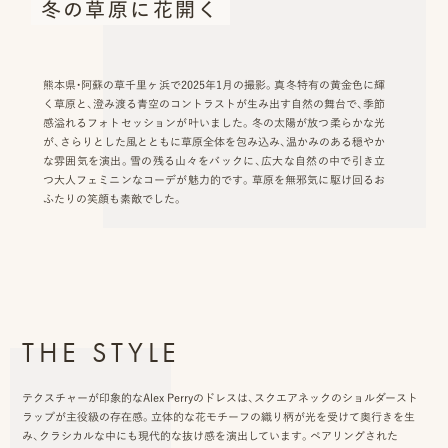
冬の草原に花開く
ッ
プ
熊本県・阿蘇の草千里ヶ浜で2025年1月の撮影。真冬特有の黄金色に輝
撮
く草原と、澄み渡る青空のコントラストが生み出す自然の舞台で、季節
感溢れるフォトセッションが叶いました。冬の太陽が放つ柔らかな光
影
が、さらりとした風とともに草原全体を包み込み、温かみのある穏やか
な雰囲気を演出。雪の残る山々をバックに、広大な自然の中で引き立
スナップ撮影
家
つ大人フェミニンなコーデが魅力的です。草原を無邪気に駆け回るお
NIRA
ふたりの笑顔も素敵でした。
族
写
真
家族の記念写真
iliy
THE STYLE
わんこと家族の記念写真
wanoneclip
撮
テクスチャーが印象的なAlex Perryのドレスは、スクエアネックのショルダースト
ラップが主役級の存在感。立体的な花モチーフの織り柄が光を受けて奥行きを生
影
み、クラシカルな中にも現代的な抜け感を演出しています。ペアリングされた