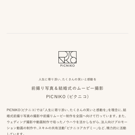
事
例
ス
タ
イ
ル
を
人生に寄り添い、たくさんの笑いと感動を
探
前撮り写真＆結婚式のムービー撮影
す
PICNIKO (ピクニコ)
ブ
PICNIKO（ピクニコ）では「人生に寄り添い、たくさんの笑いと感動を」を理念に、結
ロ
婚式前撮り写真の撮影や前撮りムービー制作を全国へ向けて行っています。また、
ウェディング撮影や動画制作で培ったノウハウを活かしながら、法人向けプロモー
グ
ション動画の制作や、スキルの共有活動「ピクニコアカデミー」など、精力的に活動
しています。