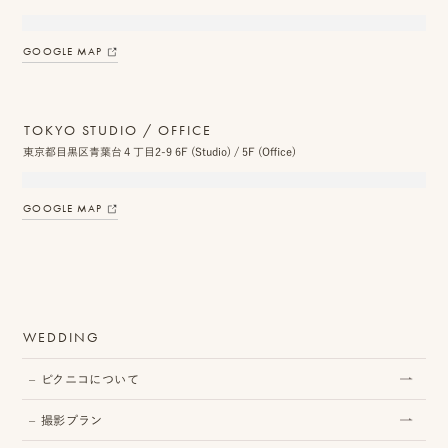
ス
GOOGLE MAP
&
ア
TOKYO STUDIO / OFFICE
ク
東京都目黒区青葉台４丁目2-9 6F (Studio) / 5F (Office)
セ
ス
GOOGLE MAP
ス
タ
ッ
WEDDING
フ
ピクニコについて
一
覧
撮影プラン