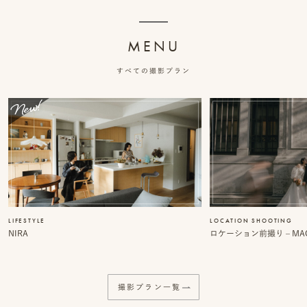
ッ
MENU
プ
すべての撮影プラン
撮
影
スナップ撮影
家
NIRA
族
写
真
家族の記念写真
LIFESTYLE
LOCATION SHOOTING
iliy
NIRA
ロケーション前撮り – MACI
わんこと家族の記念写真
wanoneclip
撮
撮影プラン一覧
影