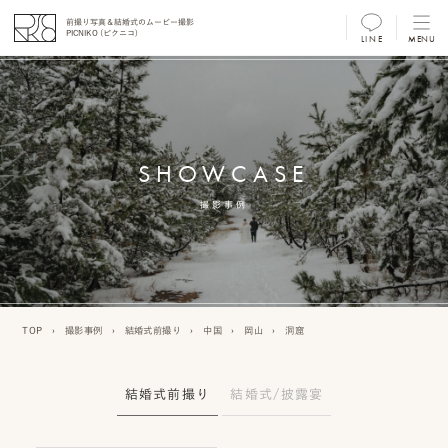
前撮り写真＆結婚式のムービー撮影
PICNIKO (ピクニコ)
LINE
MENU
MENU
前
撮
SHOWCASE
り
フ
撮影事例
ォ
ト/
ム
TOP
›
撮影事例
›
結婚式前撮り
›
中国
›
岡山
›
洞窟
ー
ビ
結婚式前撮り
結婚式/披露宴
ー