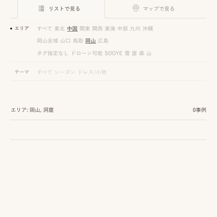
ロケーション前撮り
結
リストで見る
マップで見る
MACIRO
婚
ロケーション前撮り
エリア
すべて
東北
中国
関東
関西
東海
中部
九州
沖縄
BAOI
式
岡山全域
山口
鳥取
岡山
広島
ロケーション前撮り
NN
タグ指定なし
ドローン可能
SOOYE
雪
崖
森
山
当
ロケーション前撮り
テーマ
すべて
シーズン
ドレス/小物
SOOYE
日
スタジオ前撮り（フォトのみ）
の
suresnes
エリア: 岡山, 洞窟
0事例
撮
影
結婚式/披露宴の撮影
日
結婚式/披露宴フォト
常
結婚式/披露宴の撮影
エンドロールムービー
の
結婚式/披露宴のムービー
ドキュメンタリー動画
ス
ナ