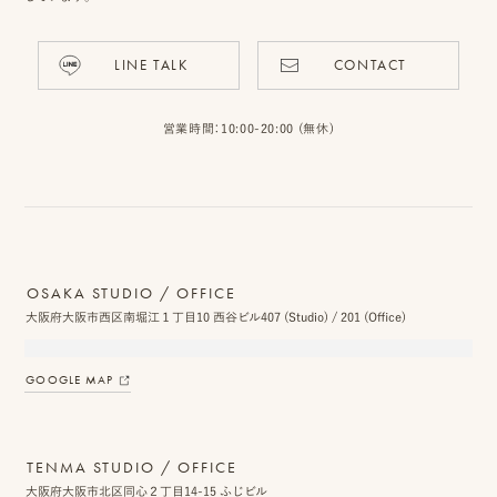
LINE TALK
CONTACT
ピ
ク
営業時間：10:00-20:00 (無休)
ニ
コ
に
つ
OSAKA STUDIO / OFFICE
大阪府大阪市西区南堀江１丁目10 西谷ビル407 (Studio) / 201 (Office)
い
て
GOOGLE MAP
オ
フ
TENMA STUDIO / OFFICE
ィ
大阪府大阪市北区同心２丁目14-15 ふじビル