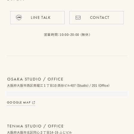
LINE TALK
CONTACT
ピ
ク
営業時間：10:00-20:00 (無休)
ニ
コ
に
つ
OSAKA STUDIO / OFFICE
大阪府大阪市西区南堀江１丁目10 西谷ビル407 (Studio) / 201 (Office)
い
て
GOOGLE MAP
オ
フ
TENMA STUDIO / OFFICE
ィ
大阪府大阪市北区同心２丁目14-15 ふじビル