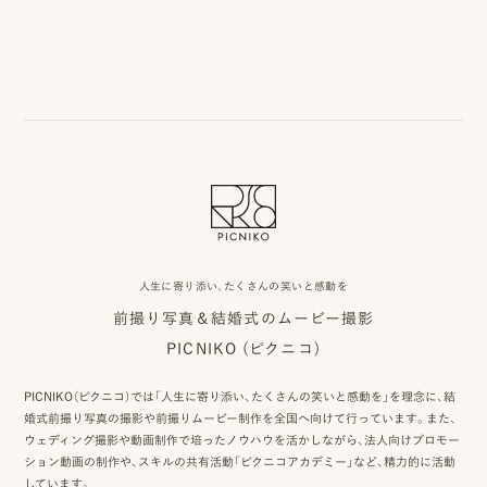
事
例
ス
タ
イ
ル
を
人生に寄り添い、たくさんの笑いと感動を
探
前撮り写真＆結婚式のムービー撮影
す
PICNIKO (ピクニコ)
ブ
PICNIKO（ピクニコ）では「人生に寄り添い、たくさんの笑いと感動を」を理念に、結
ロ
婚式前撮り写真の撮影や前撮りムービー制作を全国へ向けて行っています。また、
ウェディング撮影や動画制作で培ったノウハウを活かしながら、法人向けプロモー
グ
ション動画の制作や、スキルの共有活動「ピクニコアカデミー」など、精力的に活動
しています。