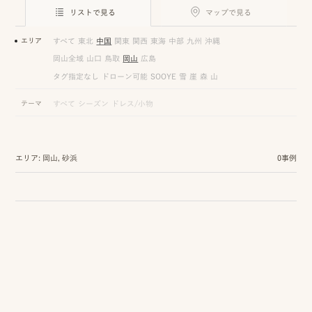
ロケーション前撮り
結
リストで見る
マップで見る
MACIRO
婚
ロケーション前撮り
エリア
すべて
東北
中国
関東
関西
東海
中部
九州
沖縄
BAOI
式
岡山全域
山口
鳥取
岡山
広島
ロケーション前撮り
NN
タグ指定なし
ドローン可能
SOOYE
雪
崖
森
山
当
ロケーション前撮り
テーマ
すべて
シーズン
ドレス/小物
SOOYE
日
スタジオ前撮り（フォトのみ）
の
suresnes
エリア: 岡山, 砂浜
0事例
撮
影
結婚式/披露宴の撮影
日
結婚式/披露宴フォト
常
結婚式/披露宴の撮影
エンドロールムービー
の
結婚式/披露宴のムービー
ドキュメンタリー動画
ス
ナ