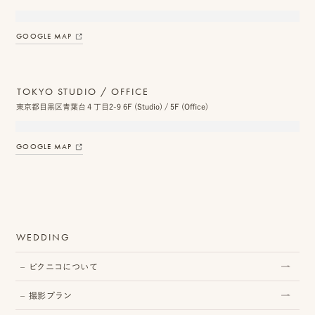
ス
GOOGLE MAP
&
ア
TOKYO STUDIO / OFFICE
ク
東京都目黒区青葉台４丁目2-9 6F (Studio) / 5F (Office)
セ
ス
GOOGLE MAP
ス
タ
ッ
WEDDING
フ
ピクニコについて
一
覧
撮影プラン