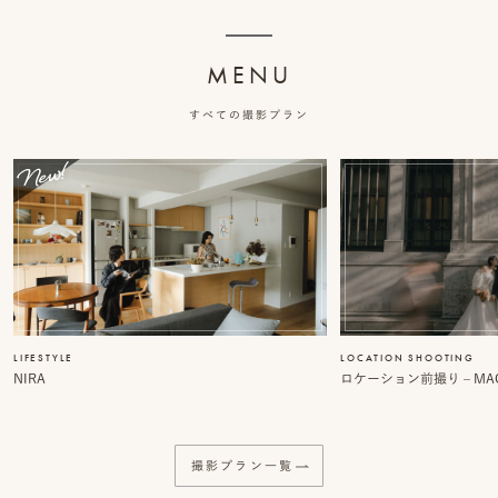
ッ
MENU
プ
すべての撮影プラン
撮
影
スナップ撮影
家
NIRA
族
写
真
家族の記念写真
LIFESTYLE
LOCATION SHOOTING
iliy
NIRA
ロケーション前撮り – MACI
わんこと家族の記念写真
wanoneclip
撮
撮影プラン一覧
影