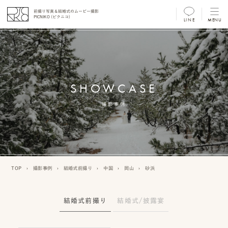
前撮り写真＆結婚式のムービー撮影
PICNIKO (ピクニコ)
LINE
MENU
MENU
前
撮
SHOWCASE
り
フ
撮影事例
ォ
ト/
ム
TOP
›
撮影事例
›
結婚式前撮り
›
中国
›
岡山
›
砂浜
ー
ビ
結婚式前撮り
結婚式/披露宴
ー