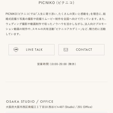
PICNIKO (ピクニコ)
ス
PICNIKO（ピクニコ）では「人生に寄り添い、たくさんの笑いと感動を」を理念に、結
&
婚式前撮り写真の撮影や前撮りムービー制作を全国へ向けて行っています。また、
ア
ウェディング撮影や動画制作で培ったノウハウを活かしながら、法人向けプロモー
ション動画の制作や、スキルの共有活動「ピクニコアカデミー」など、精力的に活動
ク
しています。
セ
LINE TALK
CONTACT
ス
ス
営業時間：10:00-20:00 (無休)
タ
ッ
フ
一
OSAKA STUDIO / OFFICE
覧
大阪府大阪市西区南堀江１丁目10 西谷ビル407 (Studio) / 201 (Office)