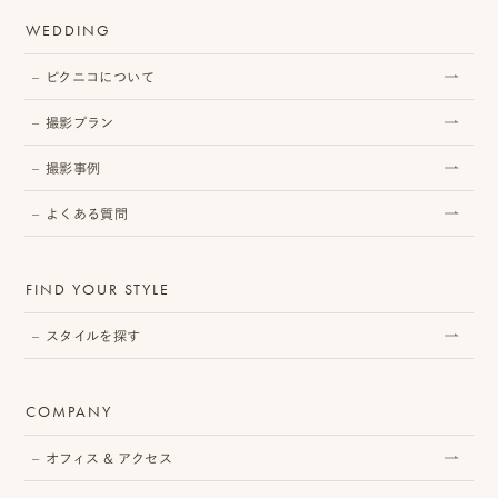
WEDDING
ピ
ク
ピクニコについて
ニ
撮影プラン
コ
撮影事例
ア
よくある質問
カ
デ
FIND YOUR STYLE
ミ
スタイルを探す
ー
COMPANY
オフィス & アクセス
オ