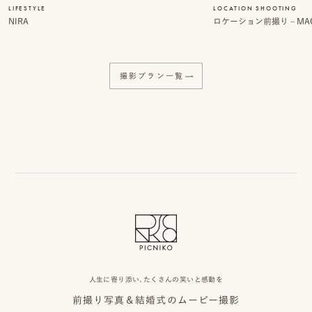
LIFESTYLE
LOCATION SHOOTING
NIRA
ロケーション前撮り – MACI
ピ
ク
撮影プラン一覧
ニ
コ
に
つ
い
て
オ
フ
人生に寄り添い、たくさんの笑いと感動を
前撮り写真＆結婚式のムービー撮影
ィ