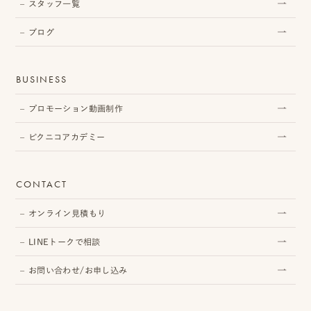
スタッフ一覧
ン
ラ
ブログ
イ
BUSINESS
ン
見
プロモーション動画制作
積
ピクニコアカデミー
も
り
CONTACT
LINE
オンライン見積もり
ト
LINEトークで相談
ー
お問い合わせ/お申し込み
ク
で