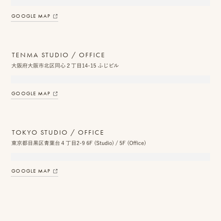
GOOGLE MAP
プ
TENMA STUDIO / OFFICE
ロ
大阪府大阪市北区同心２丁目14-15 ふじビル
モ
ー
GOOGLE MAP
シ
ョ
TOKYO STUDIO / OFFICE
東京都目黒区青葉台４丁目2-9 6F (Studio) / 5F (Office)
ン
動
GOOGLE MAP
画
制
作