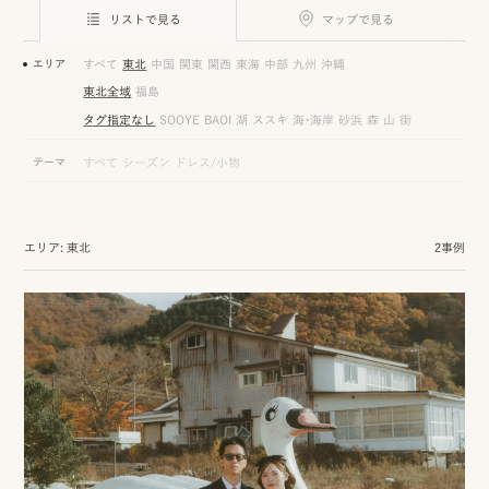
ロケーション前撮り
結
リストで見る
マップで見る
MACIRO
婚
ロケーション前撮り
エリア
すべて
東北
中国
関東
関西
東海
中部
九州
沖縄
BAOI
式
東北全域
福島
ロケーション前撮り
NN
タグ指定なし
SOOYE
BAOI
湖
ススキ
海・海岸
砂浜
森
山
街
当
ロケーション前撮り
テーマ
すべて
シーズン
ドレス/小物
SOOYE
日
スタジオ前撮り（フォトのみ）
の
suresnes
エリア: 東北
2事例
撮
影
結婚式/披露宴の撮影
日
結婚式/披露宴フォト
常
結婚式/披露宴の撮影
エンドロールムービー
の
結婚式/披露宴のムービー
ドキュメンタリー動画
ス
ナ