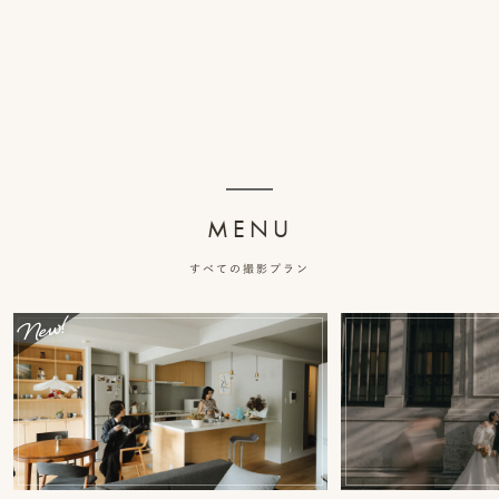
事
例
ス
タ
イ
ル
MENU
を
すべての撮影プラン
探
す
ブ
ロ
グ