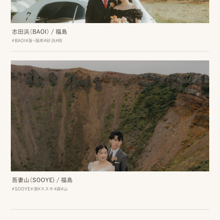
ッ
志田浜（BAOI）
/
福島
プ
#BAOI
#海・海岸
#砂浜
#街
撮
影
スナップ撮影
家
NIRA
族
写
真
家族の記念写真
iliy
わんこと家族の記念写真
吾妻山（SOOYE)
/
福島
wanoneclip
#SOOYE
#湖
#ススキ
#森
#山
撮
影