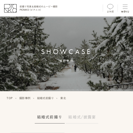
前撮り写真＆結婚式のムービー撮影
PICNIKO (ピクニコ)
LINE
MENU
MENU
前
撮
SHOWCASE
り
フ
撮影事例
ォ
ト/
ム
TOP
›
撮影事例
›
結婚式前撮り
›
東北
ー
ビ
結婚式前撮り
結婚式/披露宴
ー