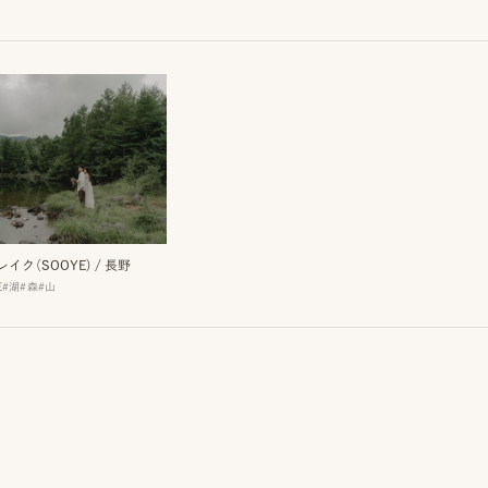
イク（SOOYE)
/
長野
E
#湖
#森
#山