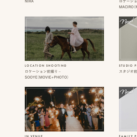
デ
NIRA
ロケーショ
ス
ミ
MACIRO（
タ
ー
ッ
フ
一
覧
LOCATION SHOOTING
STUDIO 
ロケーション前撮り –
スタジオ前撮
オ
よ
SOOYE（MOVIE+PHOTO）
ン
く
ラ
あ
イ
る
ン
質
見
問
積
も
り
LINE
ト
IN VENUE
FAMILY 