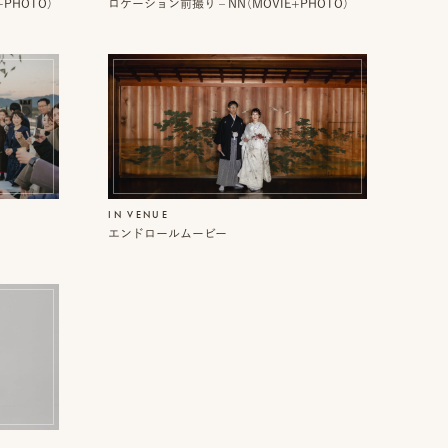
+PHOTO）
ロケーション前撮り – NN（MOVIE+PHOTO）
IN VENUE
エンドロールムービー