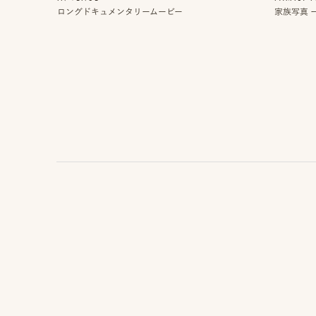
ー
ロングドキュメンタリームービー
家族写真 ー
ク
で
相
談
お
問
い
合
わ
せ/
お
申
し
込
み
YOUTUBE
INSTAGRAM