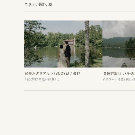
エリア: 長野, 湖
MENU
ON
IN
IN
LOCATION
VENUE
STUDIO
軽井沢タリアセン（SOOYE)
/
長野
白樺群生地・八千穂レ
ロケーション前撮り
結婚式/披露宴の撮影
スタジオ前撮り（フォトのみ）
#SOOYE
#草原
#湖
#森
#山
#ドローン可能
#SOOY
MACIRO
結婚式/披露宴フォト
suresnes
ロケーション前撮り
結婚式/披露宴の撮影
BAOI
エンドロールムービー
FOR
FAMILY
ロケーション前撮り
結婚式/披露宴のムービー
NN
ドキュメンタリー動画
家族の記念写真
iliy
ロケーション前撮り
SOOYE
わんこと家族の記念写真
LIFESTYLE
wanoneclip
スナップ撮影
NIRA