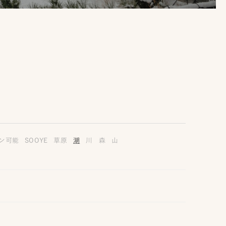
ン可能
SOOYE
草原
湖
川
森
山