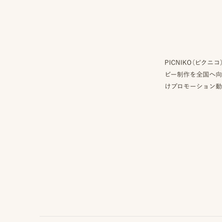
PICNIKO（ピ
ビー制作を全国へ向
けプロモーション動