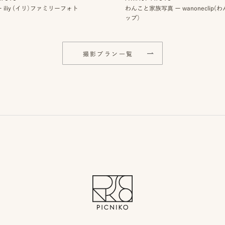
 iliy (イリ）ファミリーフォト
わんこと家族写真 ー wanoneclip
ップ）
撮影プラン一覧