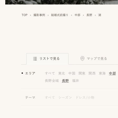
TOP
›
撮影事例
›
結婚式前撮り
›
中部
›
長野
›
湖
リストで見る
マップで見る
エリア
すべて
東北
中国
関東
関西
東海
中部
長野全域
長野
福井
テーマ
すべて
シーズン
ドレス/小物