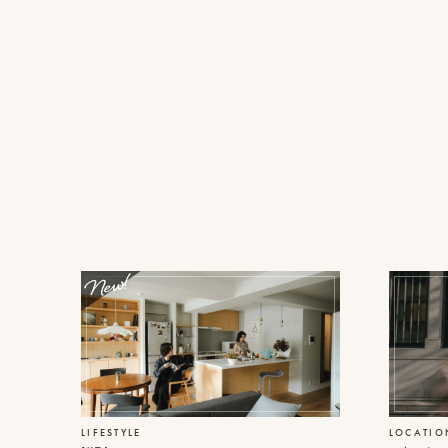
撮
ピ
プ
影
ク
ロ
事
ニ
モ
例
コ
ー
に
シ
ス
つ
ョ
タ
い
ン
イ
て
動
ル
画
を
オ
制
探
フ
作
す
ィ
ス
ピ
ブ
&
ク
ロ
ア
ニ
グ
ク
コ
セ
ア
ス
カ
LIFESTYLE
LOCATIO