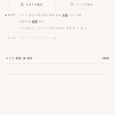
ロケーション前撮り
結
リストで見る
マップで見る
MACIRO
婚
ロケーション前撮り
エリア
すべて
東北
中国
関東
関西
東海
中部
九州
沖縄
BAOI
式
長野全域
長野
福井
ロケーション前撮り
NN
タグ指定なし
ドローン可能
SOOYE
草原
湖
川
森
山
当
ロケーション前撮り
テーマ
すべて
シーズン
ドレス/小物
SOOYE
日
スタジオ前撮り（フォトのみ）
の
suresnes
エリア: 長野, 海・海岸
0事例
撮
影
結婚式/披露宴の撮影
日
結婚式/披露宴フォト
常
結婚式/披露宴の撮影
エンドロールムービー
の
結婚式/披露宴のムービー
ドキュメンタリー動画
ス
ナ