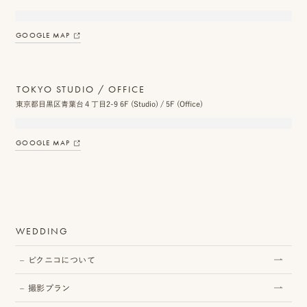
ス
GOOGLE MAP
&
ア
TOKYO STUDIO / OFFICE
ク
東京都目黒区青葉台４丁目2-9 6F (Studio) / 5F (Office)
セ
ス
GOOGLE MAP
ス
タ
ッ
WEDDING
フ
ピクニコについて
一
覧
撮影プラン