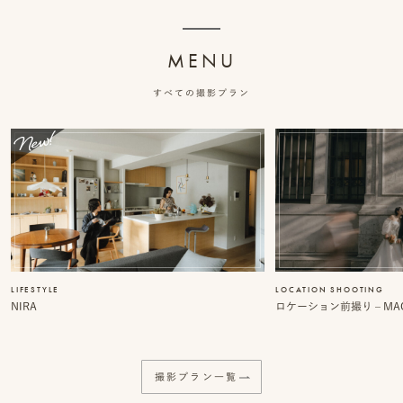
ッ
MENU
プ
すべての撮影プラン
撮
影
スナップ撮影
家
NIRA
族
写
真
家族の記念写真
LIFESTYLE
LOCATION SHOOTING
iliy
NIRA
ロケーション前撮り – MACI
わんこと家族の記念写真
wanoneclip
撮
撮影プラン一覧
影