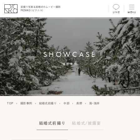
前撮り写真＆結婚式のムービー撮影
PICNIKO (ピクニコ)
LINE
MENU
MENU
前
撮
SHOWCASE
り
フ
撮影事例
ォ
ト/
ム
TOP
›
撮影事例
›
結婚式前撮り
›
中部
›
長野
›
海・海岸
ー
ビ
結婚式前撮り
結婚式/披露宴
ー