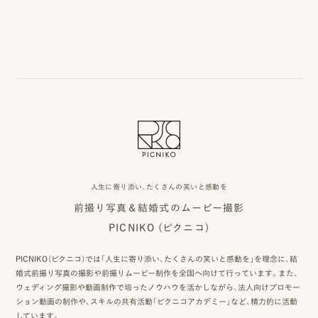
事
例
ス
タ
イ
ル
を
人生に寄り添い、たくさんの笑いと感動を
探
前撮り写真＆結婚式のムービー撮影
す
PICNIKO (ピクニコ)
ブ
PICNIKO（ピクニコ）では「人生に寄り添い、たくさんの笑いと感動を」を理念に、結
ロ
婚式前撮り写真の撮影や前撮りムービー制作を全国へ向けて行っています。また、
ウェディング撮影や動画制作で培ったノウハウを活かしながら、法人向けプロモー
グ
ション動画の制作や、スキルの共有活動「ピクニコアカデミー」など、精力的に活動
しています。