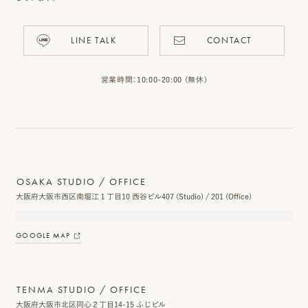
LINE TALK
CONTACT
ピ
ク
営業時間：10:00-20:00 (無休)
ニ
コ
に
つ
OSAKA STUDIO / OFFICE
大阪府大阪市西区南堀江１丁目10 西谷ビル407 (Studio) / 201 (Office)
い
て
GOOGLE MAP
オ
フ
TENMA STUDIO / OFFICE
ィ
大阪府大阪市北区同心２丁目14-15 ふじビル