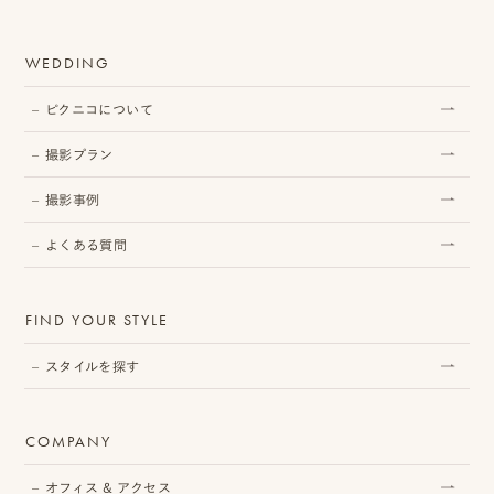
相
WEDDING
談
ピクニコについて
お
撮影プラン
問
い
撮影事例
合
よくある質問
わ
せ/
FIND YOUR STYLE
お
スタイルを探す
申
し
COMPANY
込
オフィス & アクセス