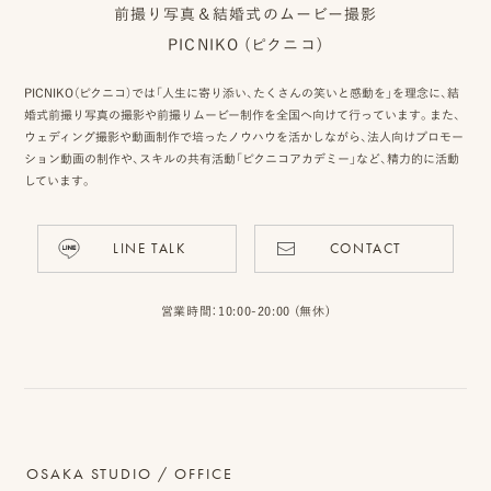
前撮り写真＆結婚式のムービー撮影
ピ
PICNIKO (ピクニコ)
ク
PICNIKO（ピクニコ）では「人生に寄り添い、たくさんの笑いと感動を」を理念に、結
ニ
婚式前撮り写真の撮影や前撮りムービー制作を全国へ向けて行っています。また、
ウェディング撮影や動画制作で培ったノウハウを活かしながら、法人向けプロモー
コ
ション動画の制作や、スキルの共有活動「ピクニコアカデミー」など、精力的に活動
しています。
ア
カ
LINE TALK
CONTACT
デ
ミ
営業時間：10:00-20:00 (無休)
ー
オ
OSAKA STUDIO / OFFICE