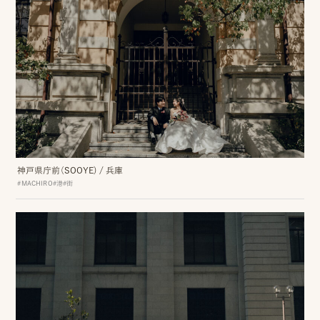
事
例
ス
タ
イ
ル
を
神戸県庁前（SOOYE)
/
兵庫
#MACHIRO
#港
#街
探
す
ブ
ロ
グ