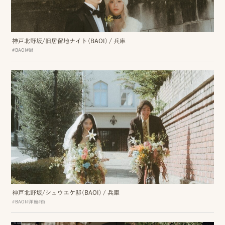
ッ
プ
神戸北野坂/旧居留地ナイト（BAOI)
/
兵庫
#BAOI
#街
撮
影
スナップ撮影
家
NIRA
族
写
真
家族の記念写真
iliy
わんこと家族の記念写真
wanoneclip
神戸北野坂/シュウエケ邸（BAOI)
/
兵庫
撮
#BAOI
#洋館
#街
影