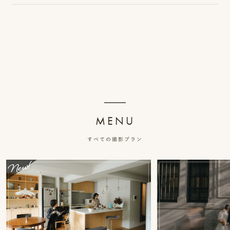
ス
&
ア
ク
セ
ス
MENU
ス
すべての撮影プラン
タ
ッ
フ
一
覧