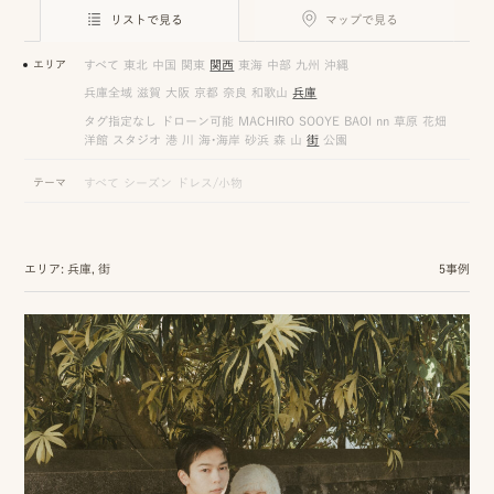
ロケーション前撮り
結
リストで見る
マップで見る
MACIRO
婚
ロケーション前撮り
エリア
すべて
東北
中国
関東
関西
東海
中部
九州
沖縄
BAOI
式
兵庫全域
滋賀
大阪
京都
奈良
和歌山
兵庫
ロケーション前撮り
NN
タグ指定なし
ドローン可能
MACHIRO
SOOYE
BAOI
nn
草原
花畑
当
洋館
スタジオ
港
川
海・海岸
砂浜
森
山
街
公園
ロケーション前撮り
SOOYE
日
テーマ
すべて
シーズン
ドレス/小物
スタジオ前撮り（フォトのみ）
の
suresnes
撮
エリア: 兵庫, 街
5事例
影
結婚式/披露宴の撮影
日
結婚式/披露宴フォト
常
結婚式/披露宴の撮影
エンドロールムービー
の
結婚式/披露宴のムービー
ドキュメンタリー動画
ス
ナ