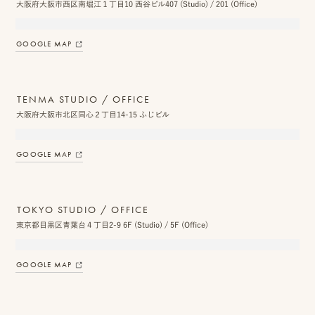
大阪府大阪市西区南堀江１丁目10 西谷ビル407 (Studio) / 201 (Office)
ン
ラ
GOOGLE MAP
イ
ン
TENMA STUDIO / OFFICE
見
大阪府大阪市北区同心２丁目14-15 ふじビル
積
GOOGLE MAP
も
り
TOKYO STUDIO / OFFICE
LINE
東京都目黒区青葉台４丁目2-9 6F (Studio) / 5F (Office)
ト
ー
GOOGLE MAP
ク
で