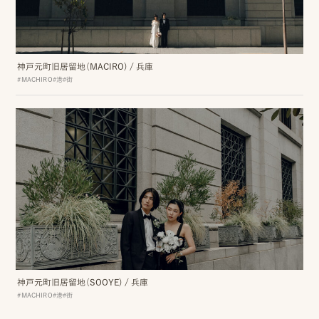
ピ
神戸元町旧居留地（MACIRO)
/
兵庫
ク
#MACHIRO
#港
#街
ニ
コ
に
つ
い
て
オ
神戸元町旧居留地（SOOYE)
/
兵庫
フ
#MACHIRO
#港
#街
ィ