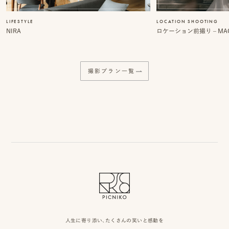
LIFESTYLE
LOCATION SHOOTING
NIRA
ロケーション前撮り – MACI
プ
ロ
撮影プラン一覧
モ
ー
シ
ョ
ン
動
画
制
人生に寄り添い、たくさんの笑いと感動を
作