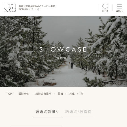
前撮り写真＆結婚式のムービー撮影
PICNIKO (ピクニコ)
LINE
MENU
MENU
前
撮
SHOWCASE
り
フ
撮影事例
ォ
ト/
ム
TOP
›
撮影事例
›
結婚式前撮り
›
関西
›
兵庫
›
街
ー
ビ
結婚式前撮り
結婚式/披露宴
ー