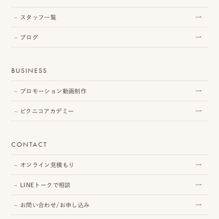
み
スタッフ一覧
ブログ
よ
BUSINESS
く
プロモーション動画制作
あ
ピクニコアカデミー
る
質
CONTACT
問
オンライン見積もり
YOUTUBE
LINEトークで相談
INSTAGRAM
お問い合わせ/お申し込み