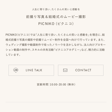
人生に寄り添い、たくさんの笑いと感動を
前撮り写真＆結婚式のムービー撮影
ピ
PICNIKO (ピクニコ)
ク
PICNIKO（ピクニコ）では「人生に寄り添い、たくさんの笑いと感動を」を理念に、結
ニ
婚式前撮り写真の撮影や前撮りムービー制作を全国へ向けて行っています。また、
ウェディング撮影や動画制作で培ったノウハウを活かしながら、法人向けプロモー
コ
ション動画の制作や、スキルの共有活動「ピクニコアカデミー」など、精力的に活動
に
しています。
つ
LINE TALK
CONTACT
い
て
営業時間：10:00-20:00 (無休)
オ
フ
ィ