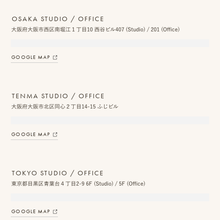
ス
OSAKA STUDIO / OFFICE
&
大阪府大阪市西区南堀江１丁目10 西谷ビル407 (Studio) / 201 (Office)
ア
GOOGLE MAP
ク
セ
TENMA STUDIO / OFFICE
ス
大阪府大阪市北区同心２丁目14-15 ふじビル
ス
GOOGLE MAP
タ
ッ
フ
TOKYO STUDIO / OFFICE
東京都目黒区青葉台４丁目2-9 6F (Studio) / 5F (Office)
一
覧
GOOGLE MAP