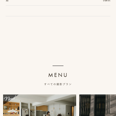
島
0事例
ッ
プ
撮
影
スナップ撮影
家
NIRA
族
写
MENU
真
家族の記念写真
すべての撮影プラン
iliy
わんこと家族の記念写真
wanoneclip
撮
影