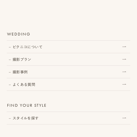
プ
WEDDING
ロ
モ
ピクニコについて
ー
撮影プラン
シ
撮影事例
ョ
よくある質問
ン
動
FIND YOUR STYLE
画
スタイルを探す
制
作