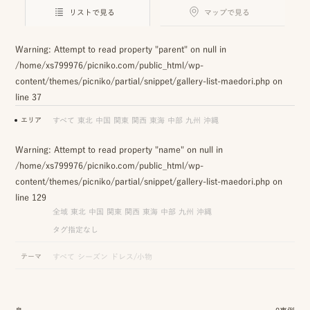
ロケーション前撮り
結
リストで見る
マップで見る
MACIRO
婚
ロケーション前撮り
BAOI
Warning
: Attempt to read property "parent" on null in
式
/home/xs799976/picniko.com/public_html/wp-
ロケーション前撮り
NN
content/themes/picniko/partial/snippet/gallery-list-maedori.php
on
当
line
37
ロケーション前撮り
SOOYE
日
エリア
すべて
東北
中国
関東
関西
東海
中部
九州
沖縄
スタジオ前撮り（フォトのみ）
の
suresnes
Warning
: Attempt to read property "name" on null in
撮
/home/xs799976/picniko.com/public_html/wp-
content/themes/picniko/partial/snippet/gallery-list-maedori.php
on
影
line
129
結婚式/披露宴の撮影
日
全域
東北
中国
関東
関西
東海
中部
九州
沖縄
結婚式/披露宴フォト
タグ指定なし
常
結婚式/披露宴の撮影
エンドロールムービー
テーマ
すべて
シーズン
ドレス/小物
の
結婚式/披露宴のムービー
ドキュメンタリー動画
ス
ナ