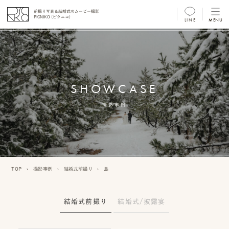
前撮り写真＆結婚式のムービー撮影
PICNIKO (ピクニコ)
LINE
MENU
MENU
前
撮
SHOWCASE
り
フ
撮影事例
ォ
ト/
ム
TOP
›
撮影事例
›
結婚式前撮り
›
島
ー
ビ
結婚式前撮り
結婚式/披露宴
ー