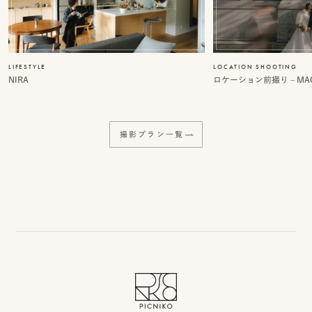
事
例
ス
LIFESTYLE
LOCATION SHOOTING
NIRA
ロケーション前撮り – MACI
タ
イ
撮影プラン一覧
ル
を
探
す
ブ
ロ
グ