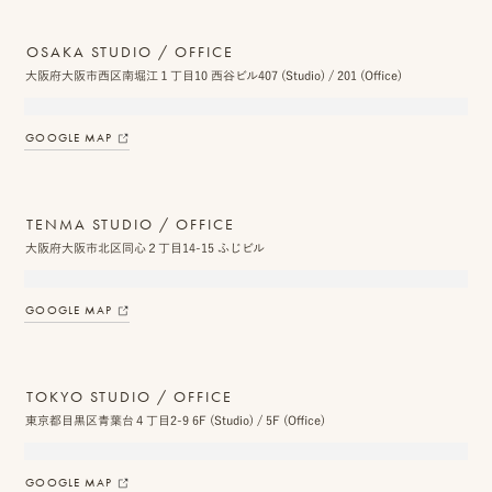
OSAKA STUDIO / OFFICE
大阪府大阪市西区南堀江１丁目10 西谷ビル407 (Studio) / 201 (Office)
ピ
ク
GOOGLE MAP
ニ
コ
TENMA STUDIO / OFFICE
に
大阪府大阪市北区同心２丁目14-15 ふじビル
つ
GOOGLE MAP
い
て
TOKYO STUDIO / OFFICE
オ
東京都目黒区青葉台４丁目2-9 6F (Studio) / 5F (Office)
フ
ィ
GOOGLE MAP