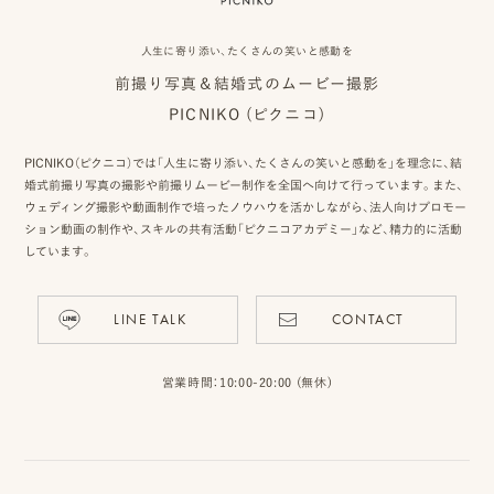
事
人生に寄り添い、たくさんの笑いと感動を
例
前撮り写真＆結婚式のムービー撮影
ス
PICNIKO (ピクニコ)
タ
PICNIKO（ピクニコ）では「人生に寄り添い、たくさんの笑いと感動を」を理念に、結
イ
婚式前撮り写真の撮影や前撮りムービー制作を全国へ向けて行っています。また、
ウェディング撮影や動画制作で培ったノウハウを活かしながら、法人向けプロモー
ル
ション動画の制作や、スキルの共有活動「ピクニコアカデミー」など、精力的に活動
しています。
を
探
LINE TALK
CONTACT
す
ブ
営業時間：10:00-20:00 (無休)
ロ
グ