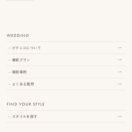
ス
&
ア
WEDDING
ク
ピクニコについて
セ
ス
撮影プラン
ス
撮影事例
タ
よくある質問
ッ
フ
FIND YOUR STYLE
一
スタイルを探す
覧