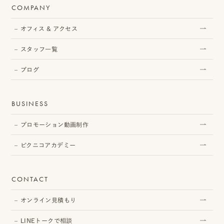
COMPANY
オフィス & アクセス
プ
スタッフ一覧
ロ
ブログ
モ
ー
BUSINESS
シ
プロモーション動画制作
ョ
ピクニコアカデミー
ン
動
CONTACT
画
オンライン見積もり
制
作
LINEトークで相談