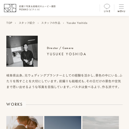
前撮り写真＆結婚式のムービー撮影
PICNIKO (ピクニコ)
LINE
MENU
MENU
TOP
›
スタッフ紹介
›
スタッフの作品
›
Yusuke Yoshida
前
撮
Director / Camera
り
YUSUKE YOSHIDA
フ
ォ
岐阜県出身。元ウェディングプランナーとしての経験を活かし、景色の中にいる、ふ
ト/
たりを残すことを大切にしています。前撮りも結婚式も、その日だけの景色や空気
まで思い出せるような写真を目指しています。パスタは食べるより、作る派です。
ム
ー
WORKS
ビ
ー