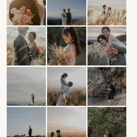
ロケーション前撮り
結
MACIRO
婚
ロケーション前撮り
BAOI
式
ロケーション前撮り
NN
当
ロケーション前撮り
SOOYE
日
スタジオ前撮り（フォトのみ）
の
suresnes
撮
影
結婚式/披露宴の撮影
日
結婚式/披露宴フォト
常
結婚式/披露宴の撮影
エンドロールムービー
の
結婚式/披露宴のムービー
ドキュメンタリー動画
ス
ナ