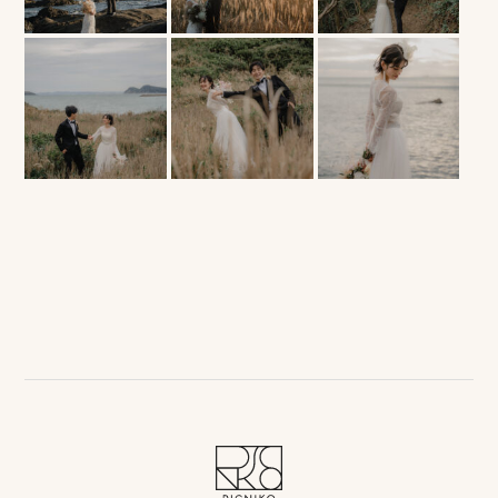
ッ
プ
撮
影
スナップ撮影
家
NIRA
族
写
真
家族の記念写真
iliy
わんこと家族の記念写真
wanoneclip
撮
影