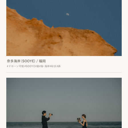
事
例
ス
タ
イ
ル
奈多海岸（SOOYE)
/
福岡
を
#ドローン可能
#SOOYE
#崖
#海・海岸
#砂浜
#森
探
す
ブ
ロ
グ