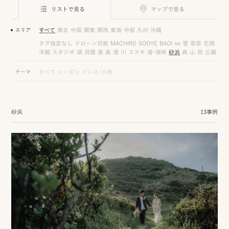
ロケーション前撮り
結
リストで見る
マップで見る
MACIRO
婚
ロケーション前撮り
エリア
すべて
東北
中国
関東
関西
東海
中部
九州
沖縄
BAOI
式
タグ指定なし
ドローン可能
MACHIRO
SOOYE
BAOI
nn
雪
草原
花畑
ロケーション前撮り
洋館
スタジオ
湖
洞窟
崖
島
港
川
ススキ
海・海岸
砂浜
森
山
街
公園
NN
当
テーマ
すべて
シーズン
ドレス/小物
ロケーション前撮り
SOOYE
日
スタジオ前撮り（フォトのみ）
の
suresnes
砂浜
13事例
撮
影
結婚式/披露宴の撮影
日
結婚式/披露宴フォト
常
結婚式/披露宴の撮影
エンドロールムービー
の
結婚式/披露宴のムービー
ドキュメンタリー動画
ス
ナ