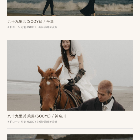
九十九里浜（SOOYE)
/
千葉
ピ
#ドローン可能
#SOOYE
#海・海岸
#砂浜
ク
ニ
コ
に
つ
い
て
オ
九十九里浜 乗馬（SOOYE)
/
神奈川
#ドローン可能
#SOOYE
#海・海岸
#砂浜
フ
ィ