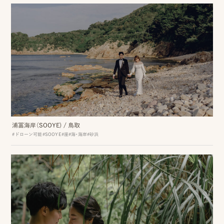
相
談
お
問
い
合
わ
浦冨海岸（SOOYE)
/
鳥取
#ドローン可能
#SOOYE
#崖
#海・海岸
#砂浜
せ/
お
申
し
込