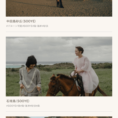
プ
中田島砂丘（SOOYE)
#ドローン可能
#SOOYE
#海・海岸
#砂浜
ロ
モ
ー
シ
ョ
ン
動
画
石垣島（SOOYE)
制
#SOOYE
#島
#海・海岸
#砂浜
#森
作