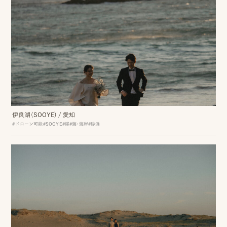
ス
&
ア
ク
セ
ス
伊良湖（SOOYE)
/
愛知
ス
#ドローン可能
#SOOYE
#崖
#海・海岸
#砂浜
タ
ッ
フ
一
覧