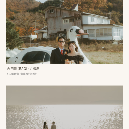
ピ
ク
ニ
コ
ア
カ
志田浜（BAOI）
/
福島
デ
#BAOI
#海・海岸
#砂浜
#街
ミ
ー
オ