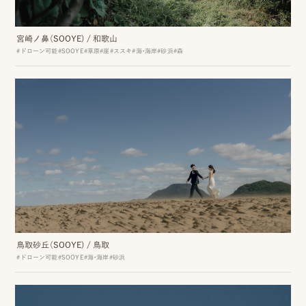
ッ
宮崎ノ鼻（SOOYE)
/
和歌山
プ
#ドローン可能
#SOOYE
#草原
#崖
#ススキ
#海・海岸
#砂浜
#森
撮
影
スナップ撮影
家
NIRA
族
写
真
家族の記念写真
iliy
鳥取砂丘（SOOYE)
/
鳥取
わんこと家族の記念写真
wanoneclip
#ドローン可能
#SOOYE
#海・海岸
#砂浜
撮
影