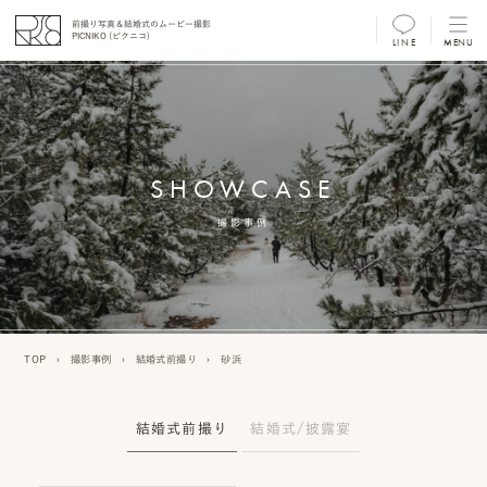
前撮り写真＆結婚式のムービー撮影
PICNIKO (ピクニコ)
LINE
MENU
MENU
前
撮
SHOWCASE
り
フ
撮影事例
ォ
ト/
ム
TOP
›
撮影事例
›
結婚式前撮り
›
砂浜
ー
ビ
結婚式前撮り
結婚式/披露宴
ー