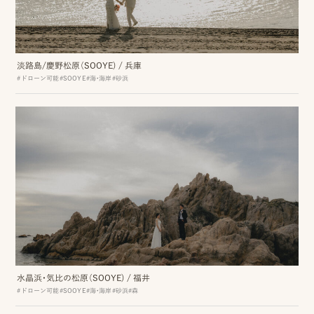
ン
ラ
イ
淡路島/慶野松原（SOOYE)
/
兵庫
#ドローン可能
#SOOYE
#海・海岸
#砂浜
ン
見
積
も
り
LINE
ト
ー
水晶浜・気比の松原（SOOYE)
/
福井
ク
#ドローン可能
#SOOYE
#海・海岸
#砂浜
#森
で