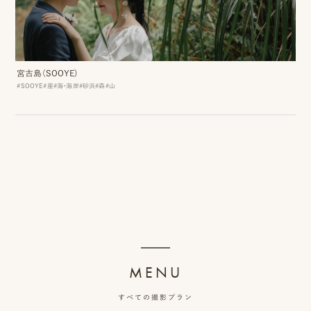
み
宮古島（SOOYE)
よ
#SOOYE
#崖
#海・海岸
#砂浜
#森
#山
く
あ
る
質
問
YOUTUBE
MENU
INSTAGRAM
すべての撮影プラン