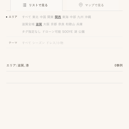
ロケーション前撮り
結
リストで見る
マップで見る
MACIRO
婚
ロケーション前撮り
エリア
すべて
東北
中国
関東
関西
東海
中部
九州
沖縄
BAOI
式
滋賀全域
滋賀
大阪
京都
奈良
和歌山
兵庫
ロケーション前撮り
NN
タグ指定なし
ドローン可能
SOOYE
湖
公園
当
ロケーション前撮り
テーマ
すべて
シーズン
ドレス/小物
SOOYE
日
スタジオ前撮り（フォトのみ）
の
suresnes
エリア: 滋賀, 港
0事例
撮
影
結婚式/披露宴の撮影
日
結婚式/披露宴フォト
常
結婚式/披露宴の撮影
エンドロールムービー
の
結婚式/披露宴のムービー
ドキュメンタリー動画
ス
ナ