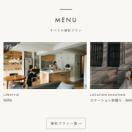
ッ
MENU
プ
すべての撮影プラン
撮
影
スナップ撮影
家
NIRA
族
写
真
家族の記念写真
LIFESTYLE
LOCATION SHOOTING
iliy
NIRA
ロケーション前撮り – MACI
わんこと家族の記念写真
wanoneclip
撮
撮影プラン一覧
影