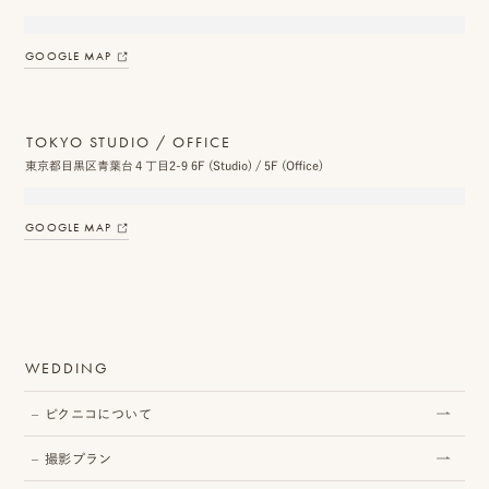
ス
GOOGLE MAP
&
ア
TOKYO STUDIO / OFFICE
ク
東京都目黒区青葉台４丁目2-9 6F (Studio) / 5F (Office)
セ
ス
GOOGLE MAP
ス
タ
ッ
WEDDING
フ
ピクニコについて
一
覧
撮影プラン