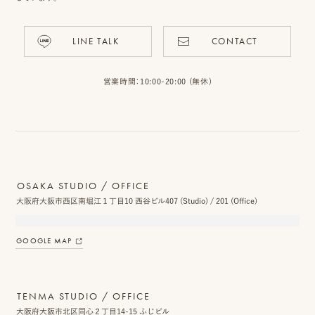
LINE TALK
CONTACT
ピ
ク
営業時間：10:00-20:00 (無休)
ニ
コ
に
つ
OSAKA STUDIO / OFFICE
大阪府大阪市西区南堀江１丁目10 西谷ビル407 (Studio) / 201 (Office)
い
て
GOOGLE MAP
オ
フ
TENMA STUDIO / OFFICE
ィ
大阪府大阪市北区同心２丁目14-15 ふじビル