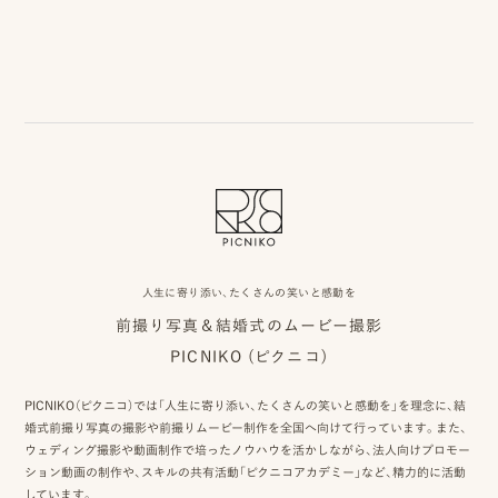
事
例
ス
タ
イ
ル
を
人生に寄り添い、たくさんの笑いと感動を
探
前撮り写真＆結婚式のムービー撮影
す
PICNIKO (ピクニコ)
ブ
PICNIKO（ピクニコ）では「人生に寄り添い、たくさんの笑いと感動を」を理念に、結
ロ
婚式前撮り写真の撮影や前撮りムービー制作を全国へ向けて行っています。また、
ウェディング撮影や動画制作で培ったノウハウを活かしながら、法人向けプロモー
グ
ション動画の制作や、スキルの共有活動「ピクニコアカデミー」など、精力的に活動
しています。