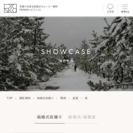
前撮り写真＆結婚式のムービー撮影
PICNIKO (ピクニコ)
LINE
MENU
MENU
前
撮
SHOWCASE
り
フ
撮影事例
ォ
ト/
ム
TOP
›
撮影事例
›
結婚式前撮り
›
関西
›
滋賀
›
港
ー
ビ
結婚式前撮り
結婚式/披露宴
ー