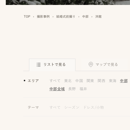
TOP
›
撮影事例
›
結婚式前撮り
›
中部
›
洋館
リストで見る
マップで見る
エリア
すべて
東北
中国
関東
関西
東海
中部
中部全域
長野
福井
テーマ
すべて
シーズン
ドレス/小物