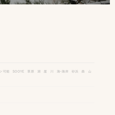
ン可能
SOOYE
草原
湖
崖
川
海・海岸
砂浜
森
山