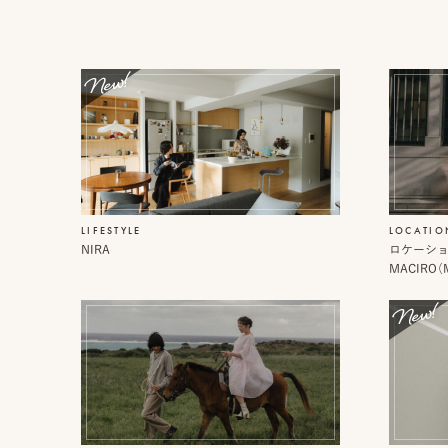
撮
ピ
プ
影
ク
ロ
事
ニ
モ
例
コ
ー
に
シ
ス
つ
ョ
タ
い
ン
イ
て
動
ル
画
を
オ
制
探
フ
作
す
ィ
LIFESTYLE
LOCATIO
ス
ピ
ブ
NIRA
ロケーショ
&
ク
ロ
MACIRO（
ア
ニ
グ
ク
コ
セ
ア
ス
カ
デ
ス
ミ
タ
ー
ッ
フ
一