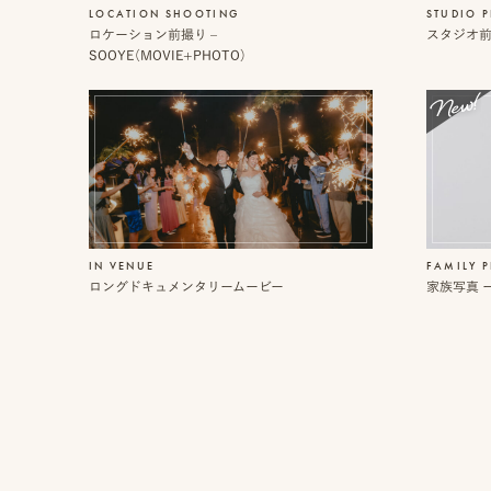
覧
LOCATION SHOOTING
STUDIO 
ロケーション前撮り –
スタジオ前撮
SOOYE（MOVIE+PHOTO）
オ
よ
ン
く
ラ
あ
イ
る
ン
質
見
問
IN VENUE
FAMILY 
積
ロングドキュメンタリームービー
家族写真 ー
も
り
LINE
ト
ー
ク
で
相
談