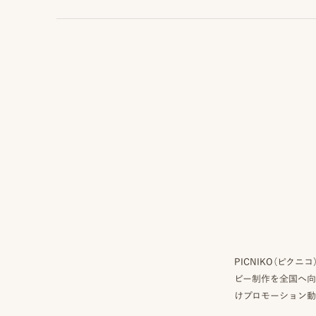
お
問
い
合
わ
せ/
お
申
し
込
み
YOUTUBE
INSTAGRAM
PICNIKO（ピ
ビー制作を全国へ向
けプロモーション動