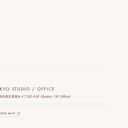
KYO STUDIO / OFFICE
目黒区青葉台４丁目2-9 6F (Studio) / 5F (Office)
GLE MAP