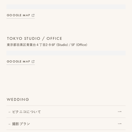
ス
GOOGLE MAP
&
ア
TOKYO STUDIO / OFFICE
ク
東京都目黒区青葉台４丁目2-9 6F (Studio) / 5F (Office)
セ
ス
GOOGLE MAP
ス
タ
ッ
WEDDING
フ
ピクニコについて
一
覧
撮影プラン