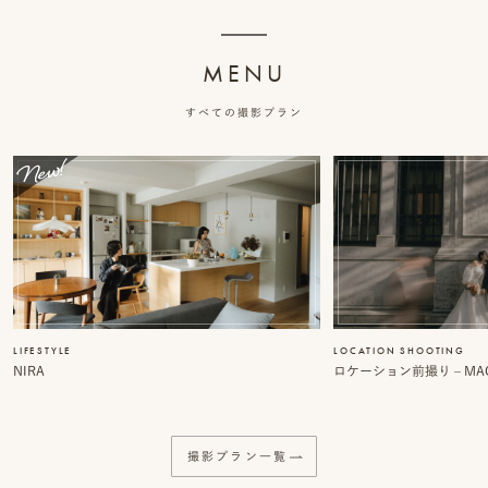
ッ
MENU
プ
すべての撮影プラン
撮
影
スナップ撮影
家
NIRA
族
写
真
家族の記念写真
LIFESTYLE
LOCATION SHOOTING
iliy
NIRA
ロケーション前撮り – MACI
わんこと家族の記念写真
wanoneclip
撮
撮影プラン一覧
影