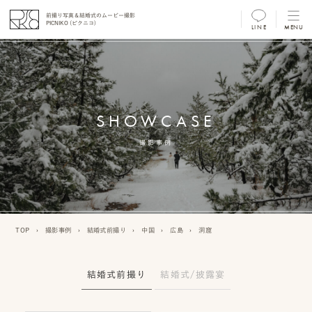
前撮り写真＆結婚式のムービー撮影
PICNIKO (ピクニコ)
LINE
MENU
MENU
前
撮
SHOWCASE
り
フ
撮影事例
ォ
ト/
ム
TOP
›
撮影事例
›
結婚式前撮り
›
中国
›
広島
›
洞窟
ー
ビ
結婚式前撮り
結婚式/披露宴
ー