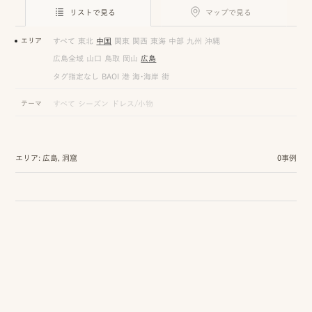
ロケーション前撮り
結
リストで見る
マップで見る
MACIRO
婚
ロケーション前撮り
エリア
すべて
東北
中国
関東
関西
東海
中部
九州
沖縄
BAOI
式
広島全域
山口
鳥取
岡山
広島
ロケーション前撮り
NN
タグ指定なし
BAOI
港
海・海岸
街
当
ロケーション前撮り
テーマ
すべて
シーズン
ドレス/小物
SOOYE
日
スタジオ前撮り（フォトのみ）
の
suresnes
エリア: 広島, 洞窟
0事例
撮
影
結婚式/披露宴の撮影
日
結婚式/披露宴フォト
常
結婚式/披露宴の撮影
エンドロールムービー
の
結婚式/披露宴のムービー
ドキュメンタリー動画
ス
ナ