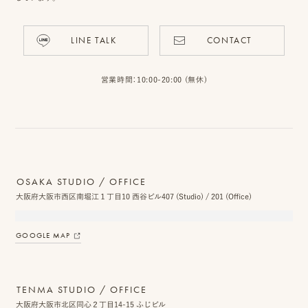
LINE TALK
CONTACT
ピ
ク
営業時間：10:00-20:00 (無休)
ニ
コ
に
つ
OSAKA STUDIO / OFFICE
大阪府大阪市西区南堀江１丁目10 西谷ビル407 (Studio) / 201 (Office)
い
て
GOOGLE MAP
オ
フ
TENMA STUDIO / OFFICE
ィ
大阪府大阪市北区同心２丁目14-15 ふじビル