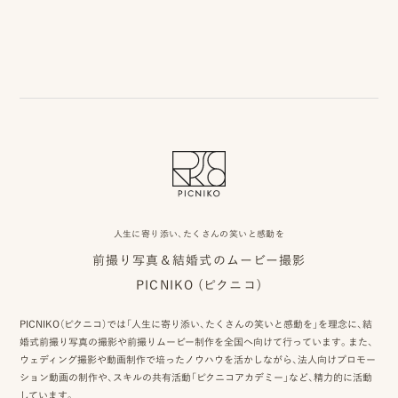
事
例
ス
タ
イ
ル
を
人生に寄り添い、たくさんの笑いと感動を
探
前撮り写真＆結婚式のムービー撮影
す
PICNIKO (ピクニコ)
ブ
PICNIKO（ピクニコ）では「人生に寄り添い、たくさんの笑いと感動を」を理念に、結
ロ
婚式前撮り写真の撮影や前撮りムービー制作を全国へ向けて行っています。また、
ウェディング撮影や動画制作で培ったノウハウを活かしながら、法人向けプロモー
グ
ション動画の制作や、スキルの共有活動「ピクニコアカデミー」など、精力的に活動
しています。