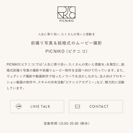
ピ
ク
人生に寄り添い、たくさんの笑いと感動を
前撮り写真＆結婚式のムービー撮影
ニ
PICNIKO (ピクニコ)
コ
に
PICNIKO（ピクニコ）では「人生に寄り添い、たくさんの笑いと感動を」を理念に、結
婚式前撮り写真の撮影や前撮りムービー制作を全国へ向けて行っています。また、
つ
ウェディング撮影や動画制作で培ったノウハウを活かしながら、法人向けプロモー
ション動画の制作や、スキルの共有活動「ピクニコアカデミー」など、精力的に活動
い
しています。
て
LINE TALK
CONTACT
オ
フ
営業時間：10:00-20:00 (無休)
ィ