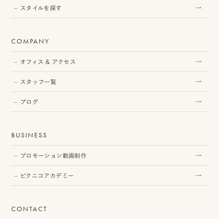
スタイルを探す
ピ
ク
COMPANY
ニ
オフィス & アクセス
コ
スタッフ一覧
ア
カ
ブログ
デ
BUSINESS
ミ
ー
プロモーション動画制作
ピクニコアカデミー
オ
CONTACT