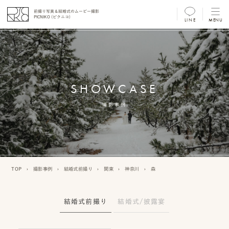
前撮り写真＆結婚式のムービー撮影
PICNIKO (ピクニコ)
LINE
MENU
MENU
前
撮
SHOWCASE
り
フ
撮影事例
ォ
ト/
ム
TOP
›
撮影事例
›
結婚式前撮り
›
関東
›
神奈川
›
森
ー
ビ
結婚式前撮り
結婚式/披露宴
ー