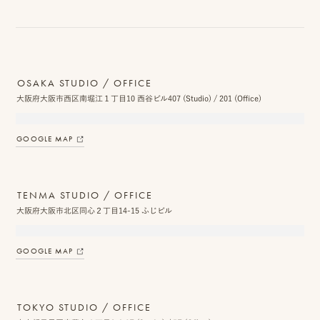
ス
&
ア
OSAKA STUDIO / OFFICE
ク
大阪府大阪市西区南堀江１丁目10 西谷ビル407 (Studio) / 201 (Office)
セ
GOOGLE MAP
ス
ス
TENMA STUDIO / OFFICE
タ
大阪府大阪市北区同心２丁目14-15 ふじビル
ッ
フ
GOOGLE MAP
一
覧
TOKYO STUDIO / OFFICE