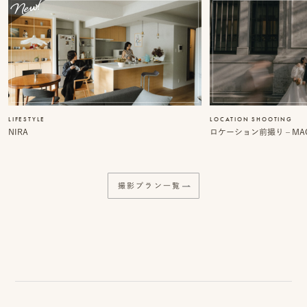
事
例
ス
タ
イ
LIFESTYLE
LOCATION SHOOTING
NIRA
ロケーション前撮り – MACI
ル
を
探
撮影プラン一覧
す
ブ
ロ
グ