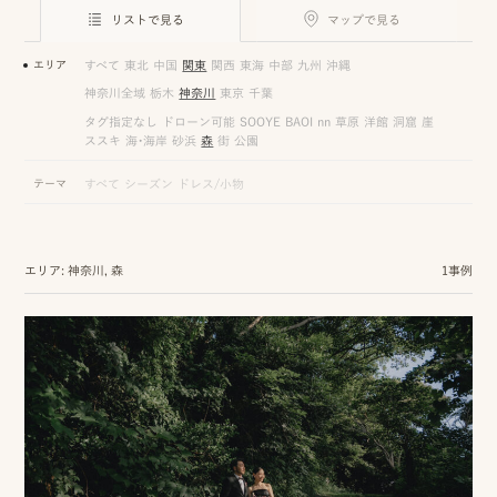
ロケーション前撮り
結
リストで見る
マップで見る
MACIRO
婚
ロケーション前撮り
エリア
すべて
東北
中国
関東
関西
東海
中部
九州
沖縄
BAOI
式
神奈川全域
栃木
神奈川
東京
千葉
ロケーション前撮り
NN
タグ指定なし
ドローン可能
SOOYE
BAOI
nn
草原
洋館
洞窟
崖
当
ススキ
海・海岸
砂浜
森
街
公園
ロケーション前撮り
SOOYE
日
テーマ
すべて
シーズン
ドレス/小物
スタジオ前撮り（フォトのみ）
の
suresnes
撮
エリア: 神奈川, 森
1事例
影
結婚式/披露宴の撮影
日
結婚式/披露宴フォト
常
結婚式/披露宴の撮影
エンドロールムービー
の
結婚式/披露宴のムービー
ドキュメンタリー動画
ス
ナ