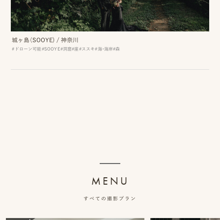
ッ
プ
城ヶ島（SOOYE)
/
神奈川
#ドローン可能
#SOOYE
#洞窟
#崖
#ススキ
#海・海岸
#森
撮
影
スナップ撮影
家
NIRA
族
写
真
家族の記念写真
iliy
MENU
わんこと家族の記念写真
wanoneclip
撮
すべての撮影プラン
影