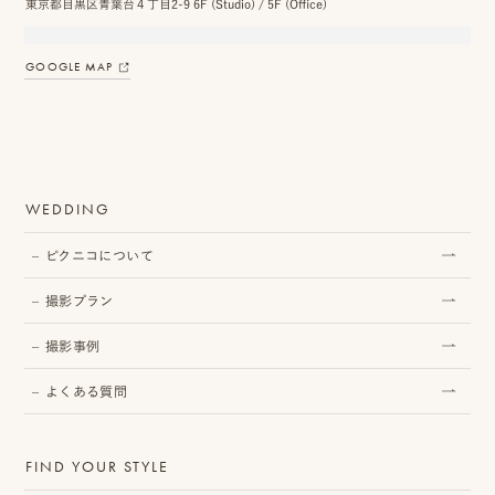
東京都目黒区青葉台４丁目2-9 6F (Studio) / 5F (Office)
GOOGLE MAP
プ
ロ
モ
ー
WEDDING
シ
ピクニコについて
ョ
撮影プラン
ン
撮影事例
動
よくある質問
画
制
FIND YOUR STYLE
作