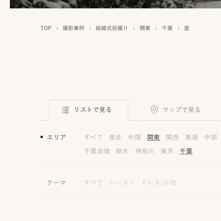
TOP
›
撮影事例
›
結婚式前撮り
›
関東
›
千葉
›
崖
リストで見る
マップで見る
エリア
すべて
東北
中国
関東
関西
東海
中部
千葉全域
栃木
神奈川
東京
千葉
テーマ
すべて
シーズン
ドレス/小物