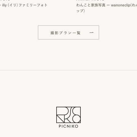
 iliy (イリ）ファミリーフォト
わんこと家族写真 ー wanoneclip
ップ）
撮影プラン一覧