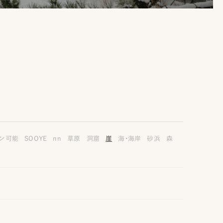
ン可能
SOOYE
nn
草原
洞窟
崖
海・海岸
砂浜
森