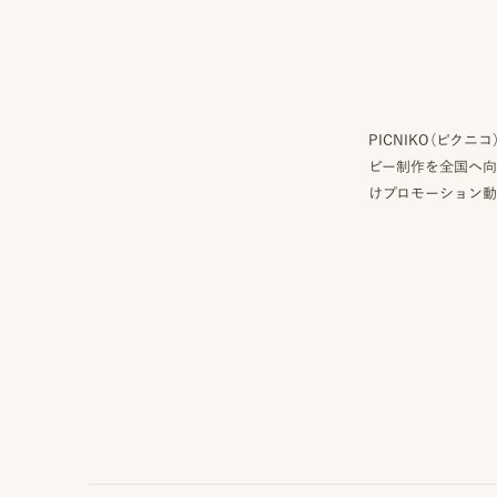
PICNIKO（ピ
ビー制作を全国へ向
けプロモーション動