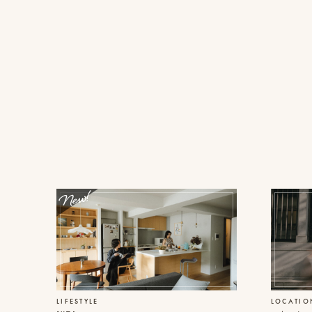
撮
ピ
プ
影
ク
ロ
事
ニ
モ
例
コ
ー
に
シ
ス
つ
ョ
タ
い
ン
イ
て
動
ル
画
を
オ
制
探
フ
作
す
ィ
ス
ピ
ブ
&
ク
ロ
ア
ニ
グ
ク
コ
セ
ア
ス
カ
LIFESTYLE
LOCATIO