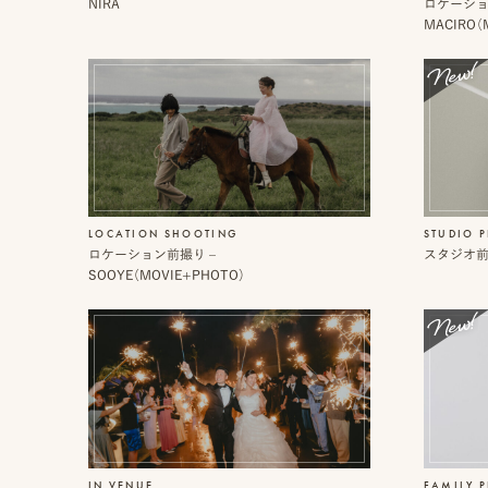
デ
NIRA
ロケーショ
ス
ミ
MACIRO（
タ
ー
ッ
フ
一
覧
LOCATION SHOOTING
STUDIO 
ロケーション前撮り –
スタジオ前撮
オ
よ
SOOYE（MOVIE+PHOTO）
ン
く
ラ
あ
イ
る
ン
質
見
問
積
も
り
LINE
ト
IN VENUE
FAMILY 