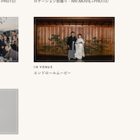
+PHOTO）
ロケーション前撮り – NN（MOVIE+PHOTO）
IN VENUE
エンドロールムービー