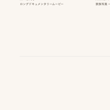
ー
ロングドキュメンタリームービー
家族写真 ー
ク
で
相
談
お
問
い
合
わ
せ/
お
申
し
込
み
YOUTUBE
INSTAGRAM