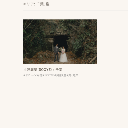
エリア: 千葉, 崖
MENU
ON
IN
IN
LOCATION
VENUE
STUDIO
小浦海岸（SOOYE)
/
千葉
ロケーション前撮り
結婚式/披露宴の撮影
スタジオ前撮り（フォトのみ）
#ドローン可能
#SOOYE
#洞窟
#崖
#海・海岸
MACIRO
結婚式/披露宴フォト
suresnes
ロケーション前撮り
結婚式/披露宴の撮影
BAOI
エンドロールムービー
FOR
FAMILY
ロケーション前撮り
結婚式/披露宴のムービー
NN
ドキュメンタリー動画
家族の記念写真
iliy
ロケーション前撮り
SOOYE
わんこと家族の記念写真
LIFESTYLE
wanoneclip
スナップ撮影
NIRA