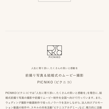
事
例
ス
タ
イ
ル
を
探
人生に寄り添い、たくさんの笑いと感動を
す
前撮り写真＆結婚式のムービー撮影
PICNIKO (ピクニコ)
ブ
ロ
PICNIKO（ピクニコ）では「人生に寄り添い、たくさんの笑いと感動を」を理念に、結
婚式前撮り写真の撮影や前撮りムービー制作を全国へ向けて行っています。また、
グ
ウェディング撮影や動画制作で培ったノウハウを活かしながら、法人向けプロモー
ション動画の制作や、スキルの共有活動「ピクニコアカデミー」など、精力的に活動