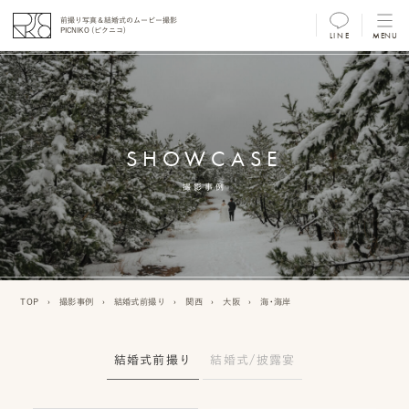
前撮り写真＆結婚式のムービー撮影
PICNIKO (ピクニコ)
LINE
MENU
MENU
前
撮
SHOWCASE
り
フ
撮影事例
ォ
ト/
ム
TOP
›
撮影事例
›
結婚式前撮り
›
関西
›
大阪
›
海・海岸
ー
ビ
結婚式前撮り
結婚式/披露宴
ー