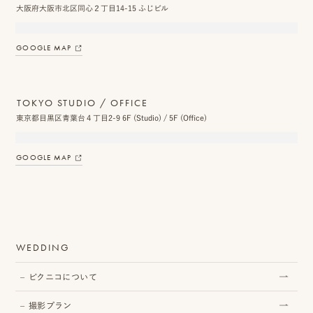
大阪府大阪市北区同心２丁目14-15 ふじビル
ス
&
GOOGLE MAP
ア
ク
TOKYO STUDIO / OFFICE
セ
東京都目黒区青葉台４丁目2-9 6F (Studio) / 5F (Office)
ス
GOOGLE MAP
ス
タ
ッ
フ
WEDDING
一
ピクニコについて
覧
撮影プラン