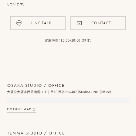
しています。
LINE TALK
CONTACT
ピ
ク
営業時間：10:00-20:00 (無休)
ニ
コ
に
つ
OSAKA STUDIO / OFFICE
い
大阪府大阪市西区南堀江１丁目10 西谷ビル407 (Studio) / 201 (Office)
て
GOOGLE MAP
オ
フ
ィ
TENMA STUDIO / OFFICE