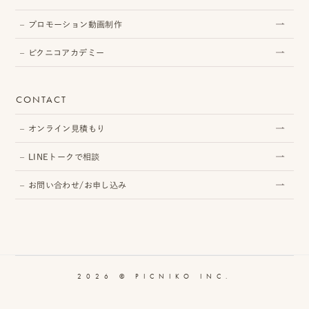
ピ
プロモーション動画制作
ク
ピクニコアカデミー
ニ
コ
CONTACT
ア
オンライン見積もり
カ
LINEトークで相談
デ
お問い合わせ/お申し込み
ミ
ー
2026 © PICNIKO INC.
オ