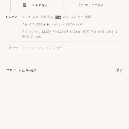
ロケーション前撮り
結
リストで見る
マップで見る
MACIRO
婚
ロケーション前撮り
エリア
すべて
東北
中国
関東
関西
東海
中部
九州
沖縄
BAOI
式
大阪全域
滋賀
大阪
京都
奈良
和歌山
兵庫
ロケーション前撮り
NN
タグ指定なし
MACHIRO
SOOYE
BAOI
nn
草原
花畑
洋館
スタジオ
当
川
森
街
公園
ロケーション前撮り
SOOYE
日
テーマ
すべて
シーズン
ドレス/小物
スタジオ前撮り（フォトのみ）
の
suresnes
撮
エリア: 大阪, 海・海岸
0事例
影
結婚式/披露宴の撮影
日
結婚式/披露宴フォト
常
結婚式/披露宴の撮影
エンドロールムービー
の
結婚式/披露宴のムービー
ドキュメンタリー動画
ス
ナ