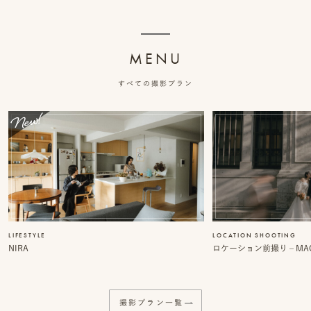
ッ
プ
MENU
撮
すべての撮影プラン
影
スナップ撮影
家
NIRA
族
写
真
家族の記念写真
iliy
LIFESTYLE
LOCATION SHOOTING
NIRA
ロケーション前撮り – MACI
わんこと家族の記念写真
wanoneclip
撮
影
撮影プラン一覧