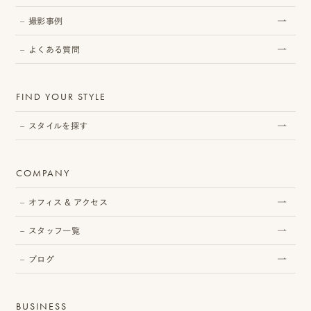
撮影事例
よくある質問
プ
ロ
FIND YOUR STYLE
モ
スタイルを探す
ー
シ
COMPANY
ョ
オフィス & アクセス
ン
動
スタッフ一覧
画
ブログ
制
BUSINESS
作