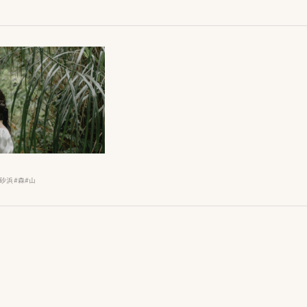
#砂浜
#森
#山