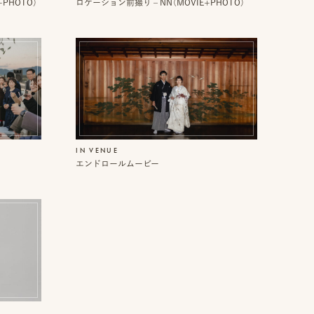
+PHOTO）
ロケーション前撮り – NN（MOVIE+PHOTO）
IN VENUE
エンドロールムービー