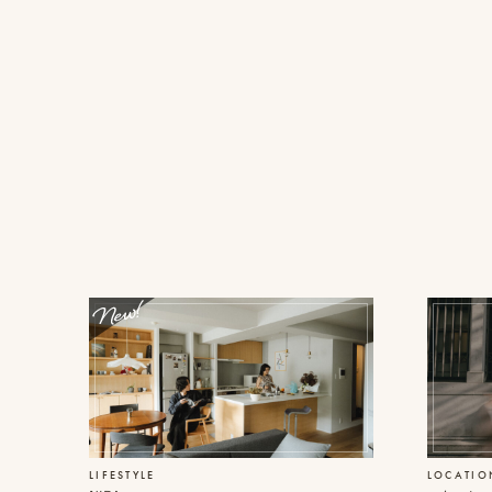
撮
ピ
プ
影
ク
ロ
事
ニ
モ
例
コ
ー
に
シ
ス
つ
ョ
タ
い
ン
イ
て
動
ル
画
を
オ
制
探
フ
作
す
ィ
ス
ピ
ブ
&
ク
ロ
ア
ニ
グ
ク
コ
セ
ア
ス
カ
LIFESTYLE
LOCATIO