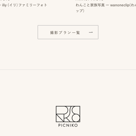
 iliy (イリ）ファミリーフォト
わんこと家族写真 ー wanoneclip
ップ）
撮影プラン一覧