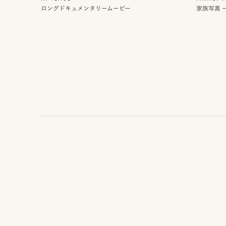
ー
ロングドキュメンタリームービー
家族写真 ー
ク
で
相
談
お
問
い
合
わ
せ/
お
申
し
込
み
YOUTUBE
INSTAGRAM