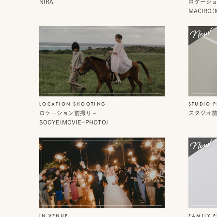
デ
NIRA
ロケーショ
ス
ミ
MACIRO（
タ
ー
ッ
フ
一
覧
LOCATION SHOOTING
STUDIO 
ロケーション前撮り –
スタジオ前撮
オ
よ
SOOYE（MOVIE+PHOTO）
ン
く
ラ
あ
イ
る
ン
質
見
問
積
も
り
LINE
ト
IN VENUE
FAMILY 