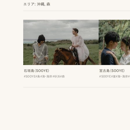
エリア: 沖縄, 森
MENU
ON
IN
IN
LOCATION
VENUE
STUDIO
石垣島（SOOYE)
宮古島（SOOYE)
ロケーション前撮り
結婚式/披露宴の撮影
スタジオ前撮り（フォトのみ）
#SOOYE
#島
#海・海岸
#砂浜
#森
#SOOYE
#崖
#海・海岸
MACIRO
結婚式/披露宴フォト
suresnes
ロケーション前撮り
結婚式/披露宴の撮影
BAOI
エンドロールムービー
FOR
FAMILY
ロケーション前撮り
結婚式/披露宴のムービー
NN
ドキュメンタリー動画
家族の記念写真
iliy
ロケーション前撮り
SOOYE
わんこと家族の記念写真
LIFESTYLE
wanoneclip
スナップ撮影
NIRA