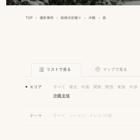
TOP
›
撮影事例
›
結婚式前撮り
›
沖縄
›
森
リストで見る
マップで見る
エリア
すべて
東北
中国
関東
関西
東海
中部
沖縄全域
テーマ
すべて
シーズン
ドレス/小物