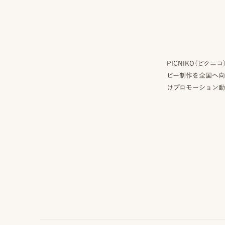
PICNIKO（ピ
ビー制作を全国へ向
けプロモーション動