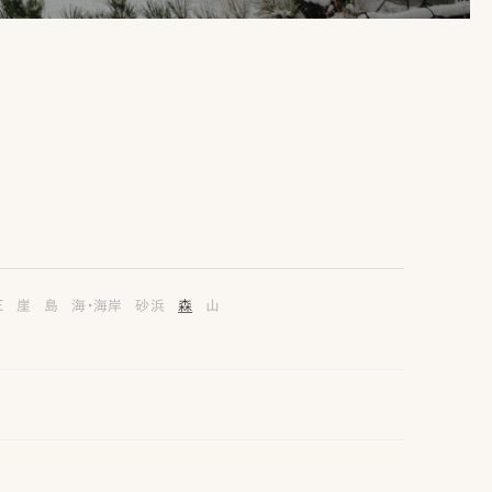
E
崖
島
海・海岸
砂浜
森
山