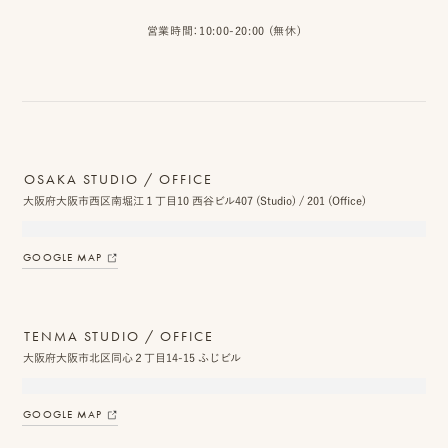
ス
営業時間：10:00-20:00 (無休)
&
ア
ク
セ
OSAKA STUDIO / OFFICE
大阪府大阪市西区南堀江１丁目10 西谷ビル407 (Studio) / 201 (Office)
ス
ス
GOOGLE MAP
タ
ッ
TENMA STUDIO / OFFICE
フ
大阪府大阪市北区同心２丁目14-15 ふじビル
一
GOOGLE MAP
覧