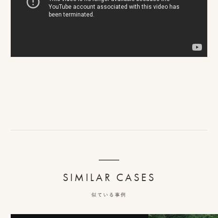
ロケーション前撮り
結
MACIRO
婚
ロケーション前撮り
BAOI
式
ロケーション前撮り
NN
当
ロケーション前撮り
SOOYE
日
スタジオ前撮り（フォトのみ）
の
suresnes
撮
影
結婚式/披露宴の撮影
日
結婚式/披露宴フォト
常
結婚式/披露宴の撮影
エンドロールムービー
SIMILAR CASES
の
結婚式/披露宴のムービー
ドキュメンタリー動画
似ている事例
ス
ナ