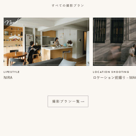
事
すべての撮影プラン
例
ス
タ
イ
ル
を
LIFESTYLE
LOCATION SHOOTING
NIRA
ロケーション前撮り – MACI
探
す
撮影プラン一覧
ブ
ロ
グ