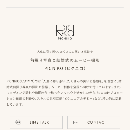
ピ
ク
ニ
人生に寄り添い、たくさんの笑いと感動を
コ
前撮り写真＆結婚式のムービー撮影
に
PICNIKO (ピクニコ)
つ
PICNIKO（ピクニコ）では「人生に寄り添い、たくさんの笑いと感動を」を理念に、結
い
婚式前撮り写真の撮影や前撮りムービー制作を全国へ向けて行っています。また、
ウェディング撮影や動画制作で培ったノウハウを活かしながら、法人向けプロモー
て
ション動画の制作や、スキルの共有活動「ピクニコアカデミー」など、精力的に活動
しています。
オ
フ
LINE TALK
CONTACT
ィ