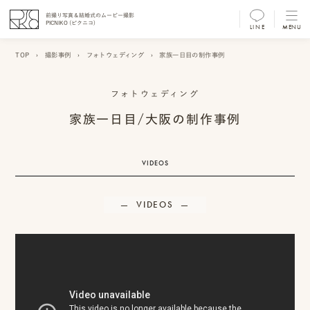
前撮り写真＆結婚式のムービー撮影
PICNIKO (ピクニコ)
LINE
MENU
MENU
TOP
›
撮影事例
›
フォトウェディング
›
家族一日目の制作事例
前
撮
フォトウェディング
家族一日目/大阪の制作事例
り
フ
VIDEOS
ォ
ト/
VIDEOS
ム
ー
ビ
ー