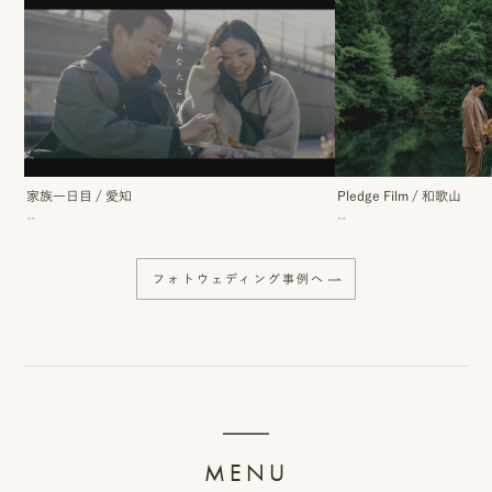
ッ
プ
撮
影
スナップ撮影
家
家族一日目
/
愛知
Pledge Film
/
和歌山
NIRA
--
--
族
写
フォトウェディング事例へ
真
家族の記念写真
iliy
わんこと家族の記念写真
wanoneclip
撮
MENU
影