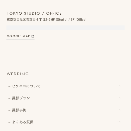
TOKYO STUDIO / OFFICE
東京都目黒区青葉台４丁目2-9 6F (Studio) / 5F (Office)
プ
ロ
GOOGLE MAP
モ
ー
シ
WEDDING
ョ
ピクニコについて
ン
動
撮影プラン
画
撮影事例
制
よくある質問
作