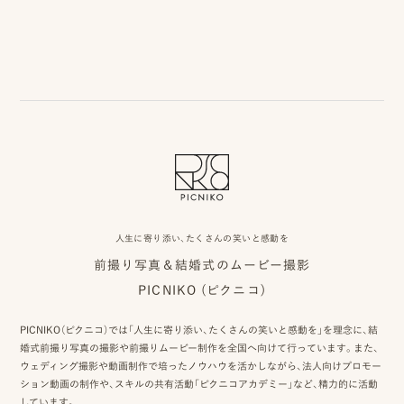
ピ
ク
ニ
コ
に
つ
人生に寄り添い、たくさんの笑いと感動を
い
前撮り写真＆結婚式のムービー撮影
PICNIKO (ピクニコ)
て
オ
PICNIKO（ピクニコ）では「人生に寄り添い、たくさんの笑いと感動を」を理念に、結
婚式前撮り写真の撮影や前撮りムービー制作を全国へ向けて行っています。また、
フ
ウェディング撮影や動画制作で培ったノウハウを活かしながら、法人向けプロモー
ション動画の制作や、スキルの共有活動「ピクニコアカデミー」など、精力的に活動
ィ
しています。