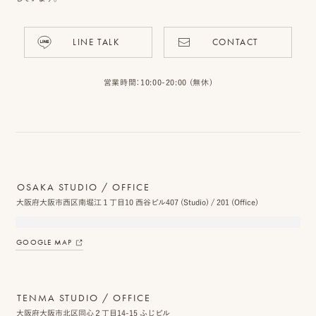
ス
LINE TALK
CONTACT
&
ア
営業時間：10:00-20:00 (無休)
ク
セ
ス
ス
OSAKA STUDIO / OFFICE
タ
大阪府大阪市西区南堀江１丁目10 西谷ビル407 (Studio) / 201 (Office)
ッ
GOOGLE MAP
フ
一
TENMA STUDIO / OFFICE
覧
大阪府大阪市北区同心２丁目14-15 ふじビル