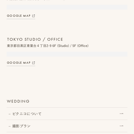
GOOGLE MAP
プ
ロ
TOKYO STUDIO / OFFICE
モ
東京都目黒区青葉台４丁目2-9 6F (Studio) / 5F (Office)
ー
GOOGLE MAP
シ
ョ
ン
動
WEDDING
画
ピクニコについて
制
撮影プラン
作