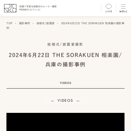
前撮り写真＆結婚式のムービー撮影
PICNIKO (ピクニコ)
LINE
MENU
MENU
TOP
›
撮影事例
›
結婚式/披露宴
›
2024年6月22日 THE SORAKUEN 相楽園の撮影事
例
前
撮
結婚式/披露宴撮影
り
2024年6月22日 THE SORAKUEN 相楽園/
フ
兵庫の撮影事例
ォ
ト/
VIDEOS
ム
VIDEOS
ー
ビ
ー