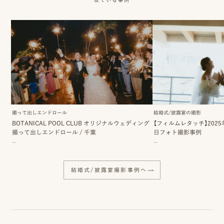
ッ
プ
撮
影
スナップ撮影
家
NIRA
族
撮って出しエンドロール
結婚式/披露宴の撮影
BOTANICAL POOL CLUB オリジナルウェディング
【フィルムレタッチ】2025年8
写
撮って出しエンドロール
/
千葉
日フォト撮影事例
真
--
--
家族の記念写真
iliy
結婚式/披露宴撮影事例へ
わんこと家族の記念写真
wanoneclip
撮
影