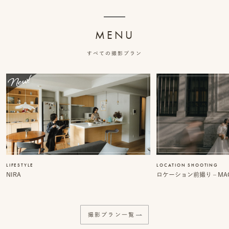
事
例
MENU
ス
すべての撮影プラン
タ
イ
ル
を
探
す
LIFESTYLE
LOCATION SHOOTING
NIRA
ロケーション前撮り – MACI
ブ
ロ
グ
撮影プラン一覧