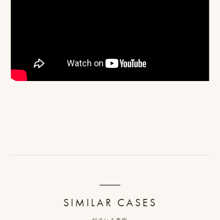
ロケーション前撮り
結
MACIRO
婚
ロケーション前撮り
BAOI
式
ロケーション前撮り
NN
当
ロケーション前撮り
SOOYE
日
スタジオ前撮り（フォトのみ）
の
suresnes
撮
影
結婚式/披露宴の撮影
日
結婚式/披露宴フォト
常
結婚式/披露宴の撮影
エンドロールムービー
の
結婚式/披露宴のムービー
ドキュメンタリー動画
SIMILAR CASES
ス
ナ
似ている事例