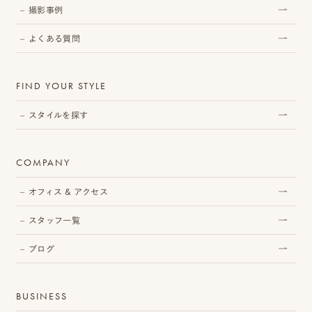
撮影事例
ピ
よくある質問
ク
ニ
FIND YOUR STYLE
コ
スタイルを探す
ア
カ
COMPANY
デ
オフィス & アクセス
ミ
ー
スタッフ一覧
ブログ
BUSINESS
オ