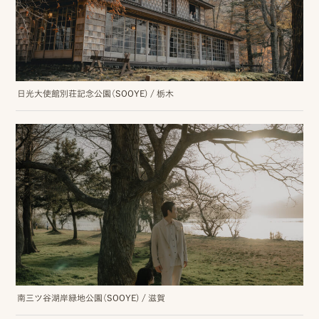
ッ
プ
撮
日光大使館別荘記念公園（SOOYE)
/
栃木
影
スナップ撮影
家
NIRA
族
写
真
家族の記念写真
iliy
わんこと家族の記念写真
wanoneclip
撮
南三ツ谷湖岸緑地公園（SOOYE)
/
滋賀
影