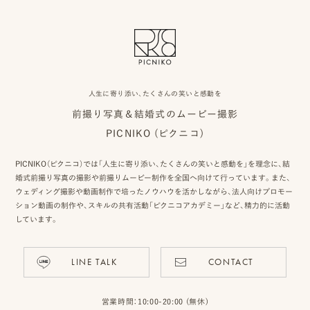
プ
ロ
人生に寄り添い、たくさんの笑いと感動を
モ
前撮り写真＆結婚式のムービー撮影
ー
PICNIKO (ピクニコ)
シ
PICNIKO（ピクニコ）では「人生に寄り添い、たくさんの笑いと感動を」を理念に、結
婚式前撮り写真の撮影や前撮りムービー制作を全国へ向けて行っています。また、
ョ
ウェディング撮影や動画制作で培ったノウハウを活かしながら、法人向けプロモー
ン
ション動画の制作や、スキルの共有活動「ピクニコアカデミー」など、精力的に活動
しています。
動
画
LINE TALK
CONTACT
制
営業時間：10:00-20:00 (無休)
作