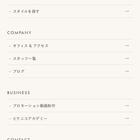
相
スタイルを探す
談
COMPANY
お
問
オフィス & アクセス
い
スタッフ一覧
合
ブログ
わ
せ/
BUSINESS
お
プロモーション動画制作
申
ピクニコアカデミー
し
込
CONTACT