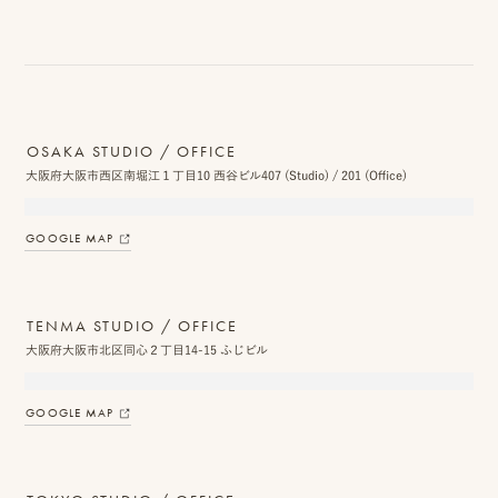
ピ
ク
ニ
OSAKA STUDIO / OFFICE
コ
大阪府大阪市西区南堀江１丁目10 西谷ビル407 (Studio) / 201 (Office)
ア
カ
GOOGLE MAP
デ
ミ
TENMA STUDIO / OFFICE
大阪府大阪市北区同心２丁目14-15 ふじビル
ー
GOOGLE MAP
オ