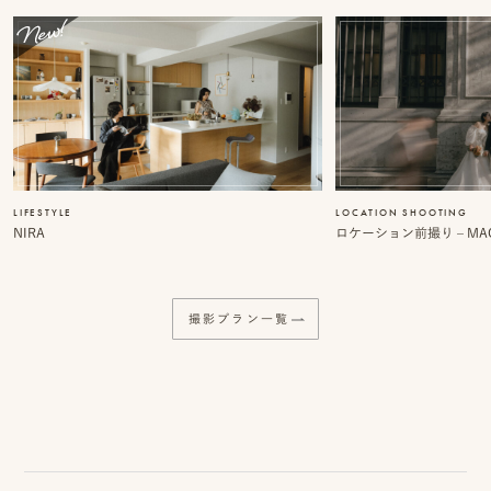
ス
&
ア
ク
セ
LIFESTYLE
LOCATION SHOOTING
ス
NIRA
ロケーション前撮り – MACI
ス
タ
撮影プラン一覧
ッ
フ
一
覧