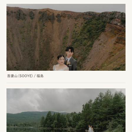
事
例
ス
タ
イ
ル
を
吾妻山（SOOYE)
/
福島
探
す
ブ
ロ
グ