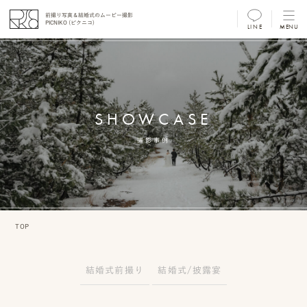
前撮り写真＆結婚式のムービー撮影
PICNIKO (ピクニコ)
LINE
MENU
MENU
前
撮
SHOWCASE
り
フ
撮影事例
ォ
ト/
ム
TOP
ー
ビ
結婚式前撮り
結婚式/披露宴
ー