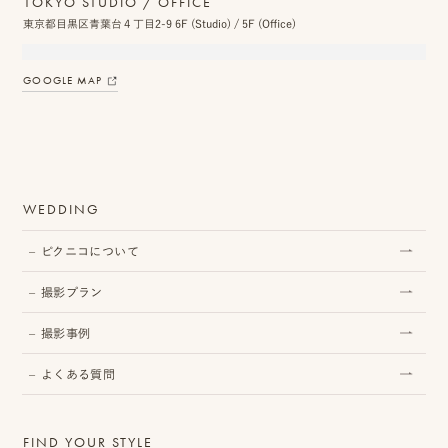
TOKYO STUDIO / OFFICE
ン
東京都目黒区青葉台４丁目2-9 6F (Studio) / 5F (Office)
ラ
GOOGLE MAP
イ
ン
見
積
WEDDING
も
ピクニコについて
り
撮影プラン
LINE
撮影事例
ト
ー
よくある質問
ク
FIND YOUR STYLE
で