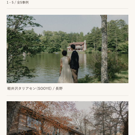
ロケーション前撮り
1 - 5 / 全5事例
結
MACIRO
婚
ロケーション前撮り
BAOI
式
ロケーション前撮り
NN
当
ロケーション前撮り
SOOYE
日
スタジオ前撮り（フォトのみ）
の
suresnes
撮
影
軽井沢タリアセン（SOOYE)
/
長野
結婚式/披露宴の撮影
日
結婚式/披露宴フォト
常
結婚式/披露宴の撮影
エンドロールムービー
の
結婚式/披露宴のムービー
ドキュメンタリー動画
ス
ナ