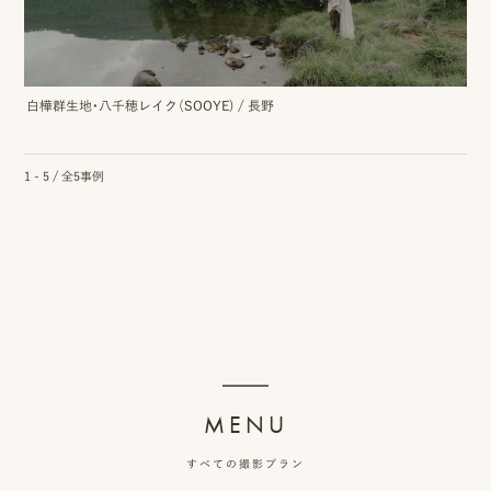
ピ
白樺群生地・八千穂レイク（SOOYE)
/
長野
ク
ニ
1 - 5 / 全5事例
コ
に
つ
い
て
オ
MENU
フ
すべての撮影プラン
ィ