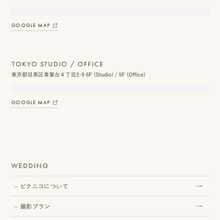
ス
GOOGLE MAP
&
ア
TOKYO STUDIO / OFFICE
ク
東京都目黒区青葉台４丁目2-9 6F (Studio) / 5F (Office)
セ
ス
GOOGLE MAP
ス
タ
ッ
WEDDING
フ
ピクニコについて
一
覧
撮影プラン