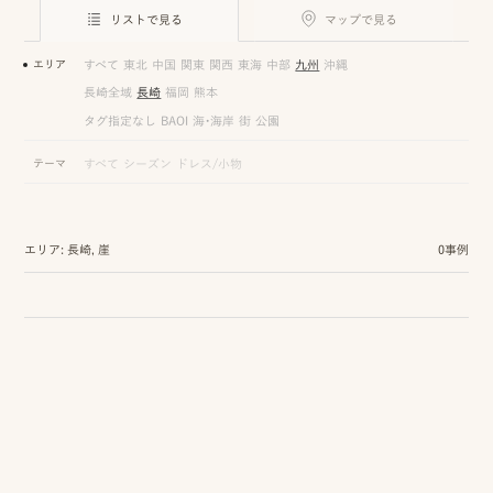
ロケーション前撮り
結
リストで見る
マップで見る
MACIRO
婚
ロケーション前撮り
エリア
すべて
東北
中国
関東
関西
東海
中部
九州
沖縄
BAOI
式
長崎全域
長崎
福岡
熊本
ロケーション前撮り
NN
タグ指定なし
BAOI
海・海岸
街
公園
当
ロケーション前撮り
テーマ
すべて
シーズン
ドレス/小物
SOOYE
日
スタジオ前撮り（フォトのみ）
の
suresnes
エリア: 長崎, 崖
0事例
撮
影
結婚式/披露宴の撮影
日
結婚式/披露宴フォト
常
結婚式/披露宴の撮影
エンドロールムービー
の
結婚式/披露宴のムービー
ドキュメンタリー動画
ス
ナ