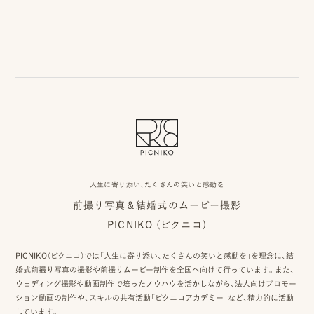
事
例
ス
タ
イ
ル
を
人生に寄り添い、たくさんの笑いと感動を
探
前撮り写真＆結婚式のムービー撮影
す
PICNIKO (ピクニコ)
ブ
PICNIKO（ピクニコ）では「人生に寄り添い、たくさんの笑いと感動を」を理念に、結
ロ
婚式前撮り写真の撮影や前撮りムービー制作を全国へ向けて行っています。また、
ウェディング撮影や動画制作で培ったノウハウを活かしながら、法人向けプロモー
グ
ション動画の制作や、スキルの共有活動「ピクニコアカデミー」など、精力的に活動
しています。