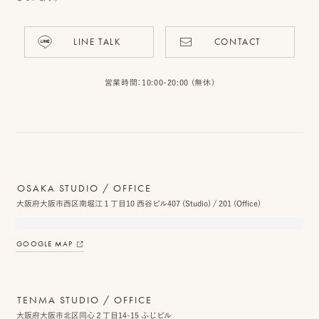
LINE TALK
CONTACT
ピ
ク
営業時間：10:00-20:00 (無休)
ニ
コ
に
つ
OSAKA STUDIO / OFFICE
大阪府大阪市西区南堀江１丁目10 西谷ビル407 (Studio) / 201 (Office)
い
て
GOOGLE MAP
オ
フ
TENMA STUDIO / OFFICE
ィ
大阪府大阪市北区同心２丁目14-15 ふじビル