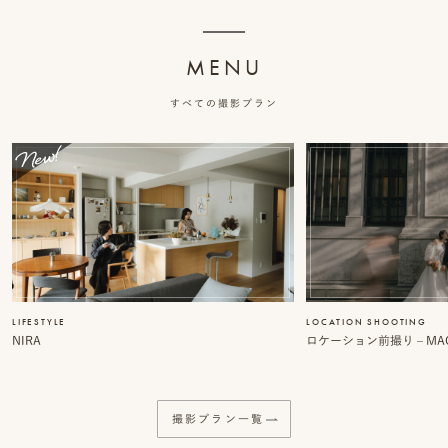
ッ
MENU
プ
すべての撮影プラン
撮
影
スナップ撮影
家
NIRA
族
写
真
家族の記念写真
LIFESTYLE
LOCATION SHOOTING
iliy
NIRA
ロケーション前撮り – MACI
わんこと家族の記念写真
wanoneclip
撮
撮影プラン一覧
影