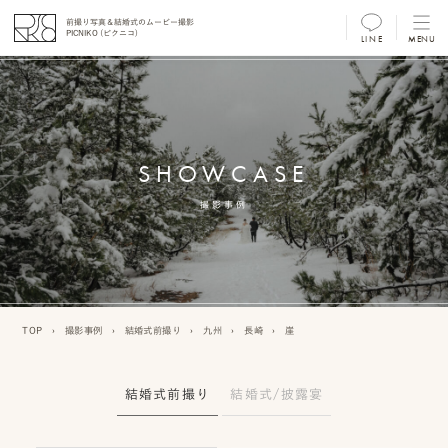
前撮り写真＆結婚式のムービー撮影
PICNIKO (ピクニコ)
LINE
MENU
MENU
前
撮
SHOWCASE
り
フ
撮影事例
ォ
ト/
ム
TOP
›
撮影事例
›
結婚式前撮り
›
九州
›
長崎
›
崖
ー
ビ
結婚式前撮り
結婚式/披露宴
ー